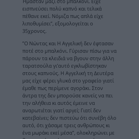
Ήμασταν μαζί στο μπαλκόνι. Είχε
εισπνεύσει πολύ καπνό και τελικά
πέθανε εκεί. Νόμιζα πως απλά είχε
λιποθυμίσει”, εξομολογείται ο
35χρονος.
”Ο Νώντας και Η Αγγελική δεν έφτασαν
ποτέ στο μπαλκόνι. Γύρισαν πίσω για να
πάρουν τα κλειδιά να βγουν στην άλλη
ταρατσούλα γι’αυτό εγκλωβίστηκαν
στους καπνούς. Η Αγγελική τη Δευτέρα
μας είχε φέρει γλυκά στο γραφείο γιατί
έμαθε πως περίμενε αγοράκι. Στον
άντρα της δεν μπορούσε κανείς να πει
την αλήθεια κι αυτός έμεινε να
αναρωτιέται γιατί αργεί; Γιατί δεν
κατεβαίνει; δεν πιστεύω ότι συνέβη όλο
αυτό, ότι χάσαμε τρεις ανθρώπους κι
ένα μωράκι εκεί μέσα”, ολοκληρώνει με