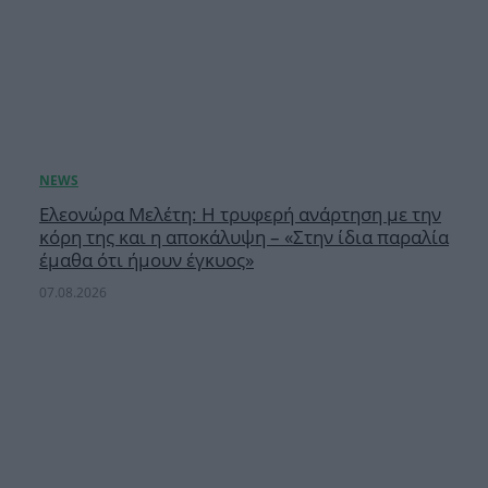
Ελεονώρα Μελέτη: Η τρυφερή ανάρτηση με την
κόρη της και η αποκάλυψη – «Στην ίδια παραλία
έμαθα ότι ήμουν έγκυος»
07.08.2026