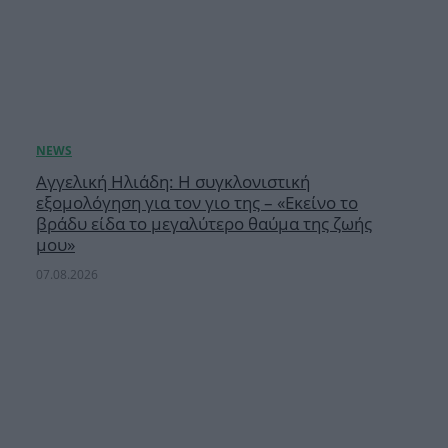
Αγγελική Ηλιάδη: Η συγκλονιστική
εξομολόγηση για τον γιο της – «Εκείνο το
βράδυ είδα το μεγαλύτερο θαύμα της ζωής
μου»
07.08.2026