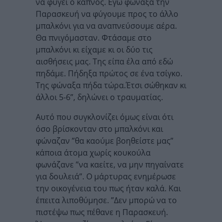
να φύγει ο καπνός. Εγώ φώναξα την
Παρασκευή να φύγουμε προς το άλλο
μπαλκόνι για να αναπνεύσουμε αέρα.
Θα πνιγόμασταν. Φτάσαμε στο
μπαλκόνι κι είχαμε κι οι δύο τις
αισθήσεις μας. Της είπα έλα από εδώ
πηδάμε. Πήδηξα πρώτος σε ένα τσίγκο.
Της φώναξα πήδα τώρα.Έτσι σώθηκαν κι
άλλοι 5-6”, δηλώνει ο τραυματίας.
Αυτό που συγκλονίζει όμως είναι ότι
όσο βρίσκονταν στο μπαλκόνι και
φώναζαν ”θα καούμε βοηθείστε μας”
κάποια άτομα χωρίς κουκούλα
φωνάζανε ”να καείτε, να μην πηγαίνατε
για δουλειά”. Ο μάρτυρας ενημέρωσε
την οικογένεια του πως ήταν καλά. Και
έπειτα λιποθύμησε. ”Δεν μπορώ να το
πιστέψω πως πέθανε η Παρασκευή.