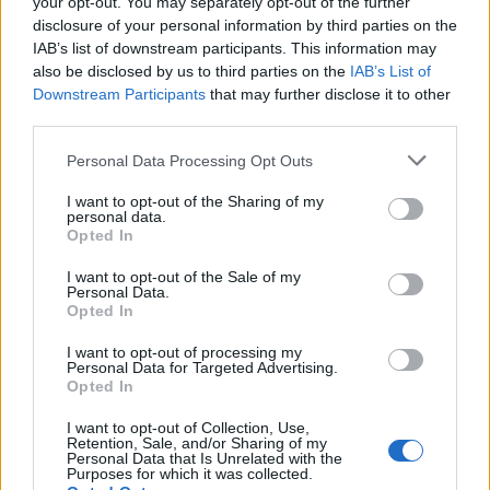
your opt-out. You may separately opt-out of the further
disclosure of your personal information by third parties on the
IAB’s list of downstream participants. This information may
also be disclosed by us to third parties on the
IAB’s List of
Downstream Participants
that may further disclose it to other
third parties.
Please note that this website/app uses one or more Google
Personal Data Processing Opt Outs
services and may gather and store information including but
not limited to your visit or usage behaviour. You may click to
I want to opt-out of the Sharing of my
personal data.
grant or deny consent to Google and its third-party tags to
Opted In
use your data for below specified purposes in below Google
Τατιάνα Στεφανίδου: Διακοπές στο Ιόνιο με τον
consent section.
I want to opt-out of the Sale of my
Νίκο Ευαγγελάτο και τον γιο τους – Οι
Personal Data.
μαγευτικές εικόνες από την Κεφαλονιά
Opted In
07.08.2026
I want to opt-out of processing my
Personal Data for Targeted Advertising.
Opted In
I want to opt-out of Collection, Use,
Retention, Sale, and/or Sharing of my
Personal Data that Is Unrelated with the
Purposes for which it was collected.