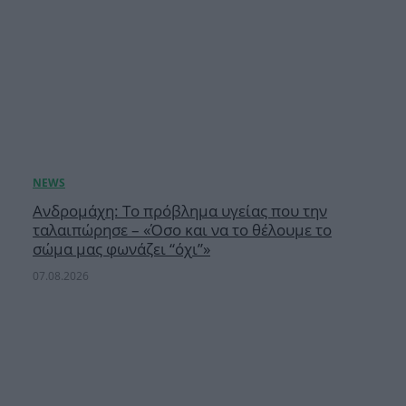
Ανδρομάχη: Το πρόβλημα υγείας που την
ταλαιπώρησε – «Όσο και να το θέλουμε το
σώμα μας φωνάζει “όχι”»
07.08.2026