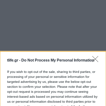
Λένα Σαμαρά: Συγκίνηση στο μνημόσυνο για
tlife.gr -
Do Not Process My Personal Information
τον έναν χρόνο από τον θάνατο της κόρης του
Αντώνη Σαμαρά
If you wish to opt-out of the sale, sharing to third parties, or
07.08.2026
processing of your personal or sensitive information for
targeted advertising by us, please use the below opt-out
section to confirm your selection. Please note that after your
opt-out request is processed you may continue seeing
interest-based ads based on personal information utilized by
us or personal information disclosed to third parties prior to