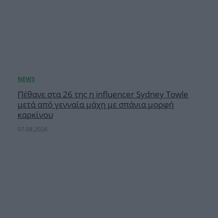
Πέθανε στα 26 της η influencer Sydney Towle
μετά από γενναία μάχη με σπάνια μορφή
καρκίνου
07.08.2026