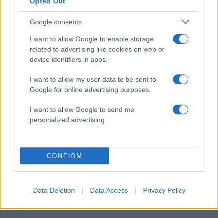
Opted Out
Google consents
I want to allow Google to enable storage
related to advertising like cookies on web or
device identifiers in apps.
I want to allow my user data to be sent to
Google for online advertising purposes.
I want to allow Google to send me
Μαρία Μενούνος: Ο απολογισμός από το
personalized advertising.
καλοκαίρι της στην Ελλάδα – «Ένα ταξίδι που
δεν θα ξεχάσω ποτέ»
07.08.2026
CONFIRM
Data Deletion
Data Access
Privacy Policy