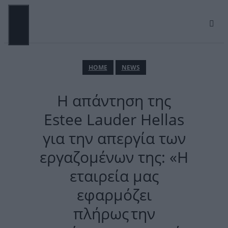
Μετάβαση
σε
περιεχόμενο
ΜΕΝΟΎ
ΗΟΜΕ
NEWS
Η απάντηση της
Estee Lauder Hellas
για την απεργία των
εργαζομένων της: «Η
εταιρεία μας
εφαρμόζει
πλήρως την