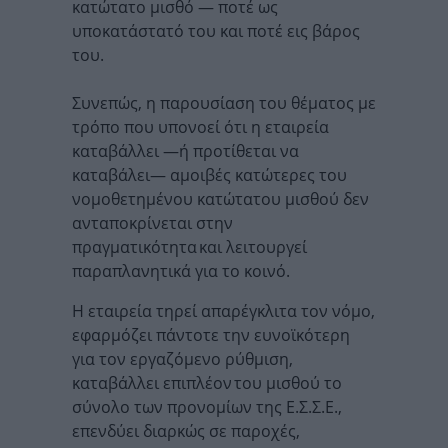
κατώτατο μισθό — ποτέ ως
υποκατάστατό του και ποτέ εις βάρος
του.
Συνεπώς, η παρουσίαση του θέματος με
τρόπο που υπονοεί ότι η εταιρεία
καταβάλλει —ή προτίθεται να
καταβάλει— αμοιβές κατώτερες του
νομοθετημένου κατώτατου μισθού δεν
ανταποκρίνεται στην
πραγματικότητα και λειτουργεί
παραπλανητικά για το κοινό.
Η εταιρεία τηρεί απαρέγκλιτα τον νόμο,
εφαρμόζει πάντοτε την ευνοϊκότερη
για τον εργαζόμενο ρύθμιση,
καταβάλλει επιπλέον του μισθού το
σύνολο των προνομίων της Ε.Σ.Σ.Ε.,
επενδύει διαρκώς σε παροχές,