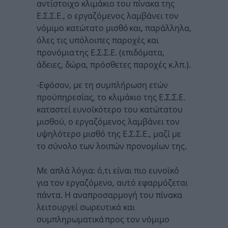
αντίστοιχο κλιμάκιο του πίνακα της
Ε.Σ.Σ.Ε., ο εργαζόμενος λαμβάνει τον
νόμιμο κατώτατο μισθό και, παράλληλα,
όλες τις υπόλοιπες παροχές και
προνόμια της Ε.Σ.Σ.Ε. (επιδόματα,
άδειες, δώρα, πρόσθετες παροχές κ.λπ.).
-Εφόσον, με τη συμπλήρωση ετών
προϋπηρεσίας, το κλιμάκιο της Ε.Σ.Σ.Ε.
καταστεί ευνοϊκότερο του κατώτατου
μισθού, ο εργαζόμενος λαμβάνει τον
υψηλότερο μισθό της Ε.Σ.Σ.Ε., μαζί με
το σύνολο των λοιπών προνομίων της.
Με απλά λόγια: ό,τι είναι πιο ευνοϊκό
για τον εργαζόμενο, αυτό εφαρμόζεται
πάντα. Η αναπροσαρμογή του πίνακα
λειτουργεί σωρευτικά και
συμπληρωματικά προς τον νόμιμο