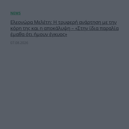
Ελεονώρα Μελέτη: Η τρυφερή ανάρτηση με την
κόρη της και η αποκάλυψη – «Στην ίδια παραλία
έμαθα ότι ήμουν έγκυος»
07.08.2026