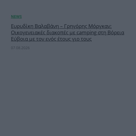
Ευρυδίκη Βαλαβάνη – Γρηγόρης Μόργκαν:
Οικογενειακές διακοπές με camping στη Βόρεια
Εύβοια με τον ενός έτους γιο τους
07.08.2026