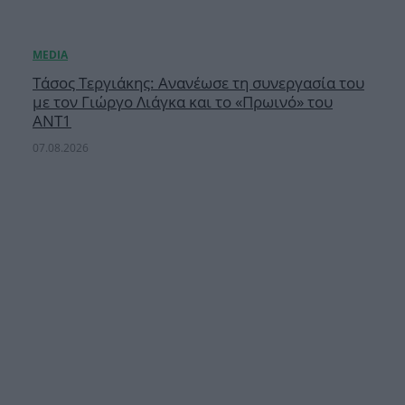
Τάσος Τεργιάκης: Ανανέωσε τη συνεργασία του
με τον Γιώργο Λιάγκα και το «Πρωινό» του
ΑΝΤ1
07.08.2026