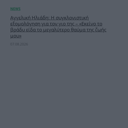
Αγγελική Ηλιάδη: Η συγκλονιστική
εξομολόγηση για τον γιο της – «Εκείνο το
βράδυ είδα το μεγαλύτερο θαύμα της ζωής
μου»
07.08.2026