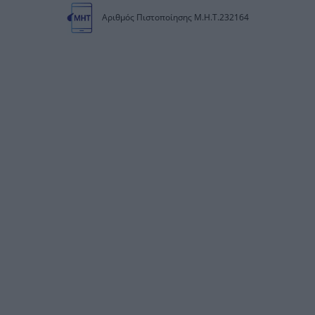
Αριθμός Πιστοποίησης Μ.Η.Τ.232164