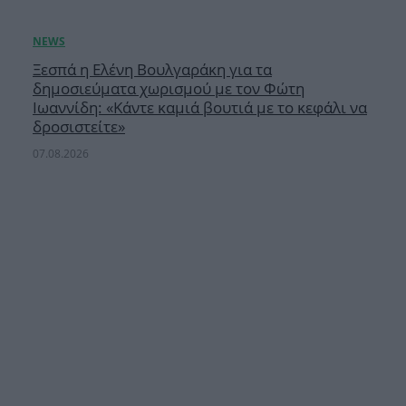
Ξεσπά η Ελένη Βουλγαράκη για τα
δημοσιεύματα χωρισμού με τον Φώτη
Ιωαννίδη: «Κάντε καμιά βουτιά με το κεφάλι να
δροσιστείτε»
07.08.2026