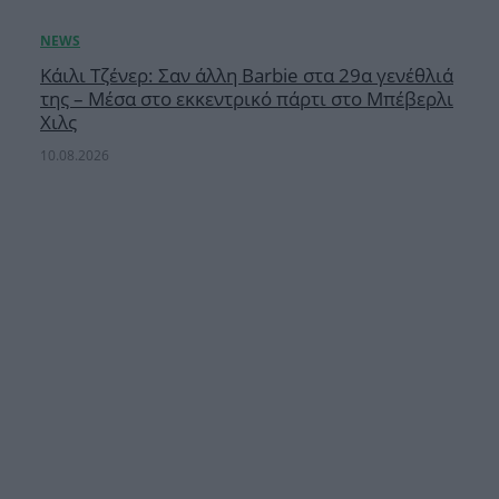
Κάιλι Τζένερ: Σαν άλλη Barbie στα 29α γενέθλιά
της – Μέσα στο εκκεντρικό πάρτι στο Μπέβερλι
Χιλς
10.08.2026