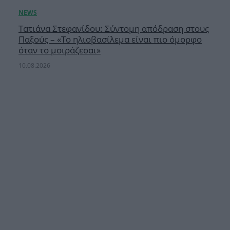
Τατιάνα Στεφανίδου: Σύντομη απόδραση στους
Παξούς – «Το ηλιοβασίλεμα είναι πιο όμορφο
όταν το μοιράζεσαι»
10.08.2026