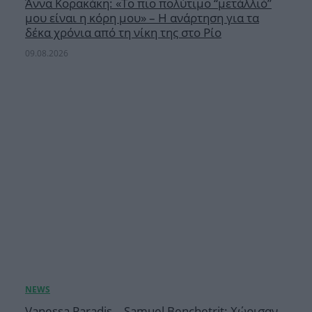
Άννα Κορακάκη: «Το πιο πολύτιμο “μετάλλιό”
μου είναι η κόρη μου» – Η ανάρτηση για τα
δέκα χρόνια από τη νίκη της στο Ρίο
09.08.2026
Vanessa Paradis – Samuel Benchetrit: Χώρισαν