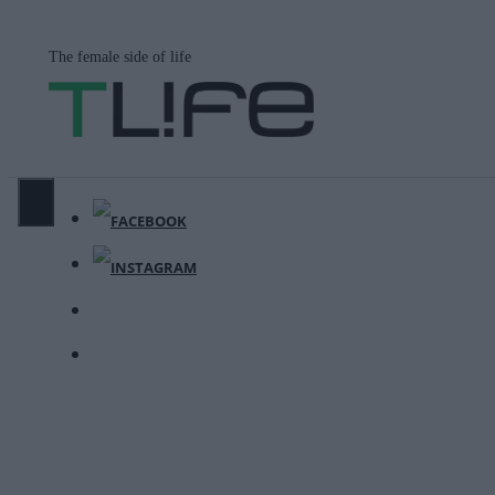
Μετάβαση
σε
The female side of life
περιεχόμενο
ΜΕΝΟΎ