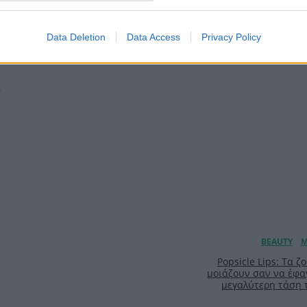
Αύγουστος με στ
γκαρνταρόμπα πο
ασπροπρόσωπη – 4 las
Data Deletion
Data Access
Privacy Policy
την υπογραφ
;
Popsicle Lips: Τα 
μοιάζουν σαν να έφαγ
μεγαλύτερη τάση 