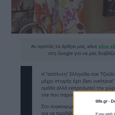
Αν αγαπάς τα άρθρα μας, κάνε
κλικ ε
στη Google για να μας διαβάζ
Η ”απόλυτη” Ελληνίδα star Τζούλ
μέχρι στιγμής έχει βγει νικήτρια!
ομάδα αλλά εκπροσωπεί την χώρα
site που παρουσιάζει τους αγώνε
tlife.gr -
D
Στο συγκεκριμένο site έχουν βρε
για να προβάλλουν τις ομάδες πο
If you wish 