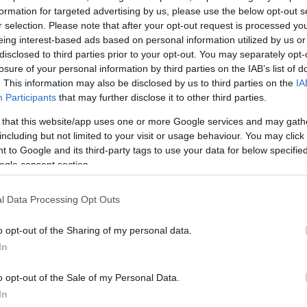
formation for targeted advertising by us, please use the below opt-out s
 γυναικών και έτσι
r selection. Please note that after your opt-out request is processed y
κάθε χώρας.
eing interest-based ads based on personal information utilized by us or
disclosed to third parties prior to your opt-out. You may separately opt-
losure of your personal information by third parties on the IAB’s list of
. This information may also be disclosed by us to third parties on the
IA
Participants
that may further disclose it to other third parties.
 that this website/app uses one or more Google services and may gath
including but not limited to your visit or usage behaviour. You may click 
 to Google and its third-party tags to use your data for below specifi
ogle consent section.
l Data Processing Opt Outs
o opt-out of the Sharing of my personal data.
In
o opt-out of the Sale of my Personal Data.
ης Ελλάδας με την
In
προσωπεί η Τζούλια