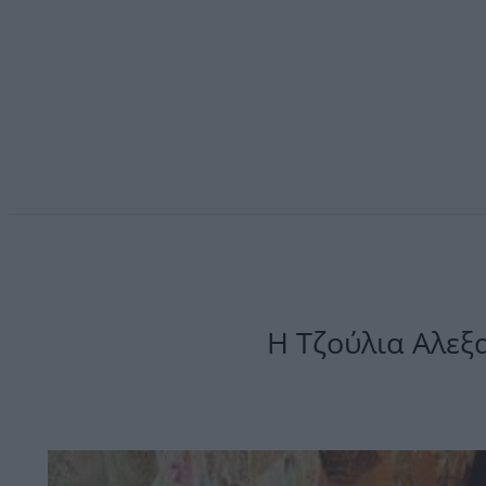
Η Τζούλια Αλεξ