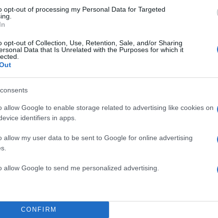
ν βάλει την
to opt-out of processing my Personal Data for Targeted
ing.
ν να βρουν κάποια
In
ης αρέσει να πετάει τα
o opt-out of Collection, Use, Retention, Sale, and/or Sharing
ersonal Data that Is Unrelated with the Purposes for which it
lected.
TOP STO
Out
η Εθνική ομάδα της
consents
o allow Google to enable storage related to advertising like cookies on
evice identifiers in apps.
o allow my user data to be sent to Google for online advertising
s.
to allow Google to send me personalized advertising.
CONFIRM