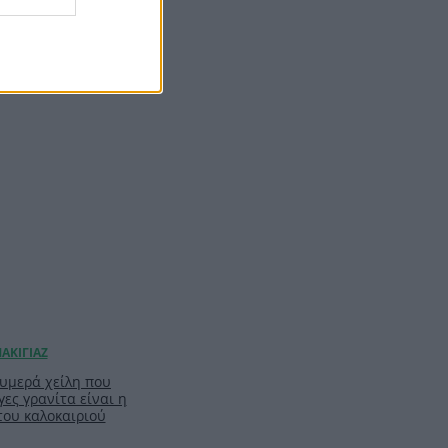
ιλ: Η capsule
υ θα σε βγάλει
t minute αγορές με
ή της DOCA
ζουμερά χείλη που
ες γρανίτα είναι η
του καλοκαιριού