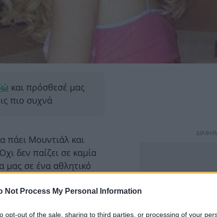
δώ
και πρόσθεσέ μας
εις πιο συχνά
ΔΙΑΦΗ
ια πάει Μουντιάλ και
 Όχι δεν παίζει σε καμία
 μας σε ένα αθλητικό
ς του Μουντιάλ.
o Not Process My Personal Information
ι ένα διαφορετικό τρόπο
υ αγωνίζονται.
to opt-out of the sale, sharing to third parties, or processing of your per