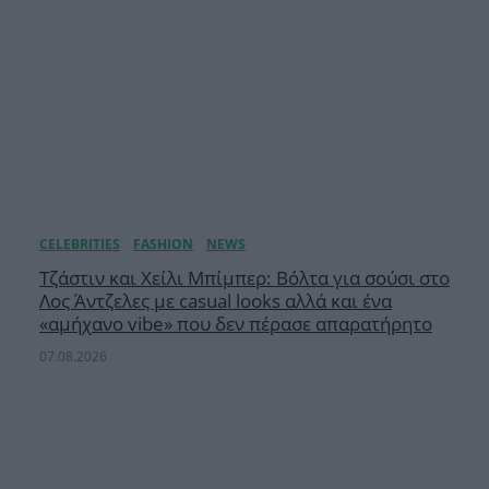
Τζάστιν και Χείλι Μπίμπερ: Βόλτα για σούσι στο
Λος Άντζελες με casual looks αλλά και ένα
«αμήχανο vibe» που δεν πέρασε απαρατήρητο
07.08.2026