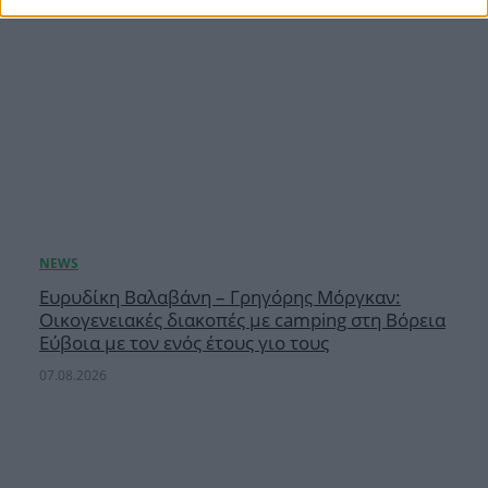
Ευρυδίκη Βαλαβάνη – Γρηγόρης Μόργκαν:
Οικογενειακές διακοπές με camping στη Βόρεια
Εύβοια με τον ενός έτους γιο τους
07.08.2026