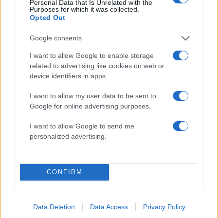
Personal Data that Is Unrelated with the
Purposes for which it was collected.
Opted Out
Google consents
I want to allow Google to enable storage
related to advertising like cookies on web or
device identifiers in apps.
I want to allow my user data to be sent to
Google for online advertising purposes.
I want to allow Google to send me
Τάσος Τεργιάκης: Ανανέωσε τη συνεργασία του
personalized advertising.
με τον Γιώργο Λιάγκα και το «Πρωινό» του
ΑΝΤ1
07.08.2026
CONFIRM
Data Deletion
Data Access
Privacy Policy