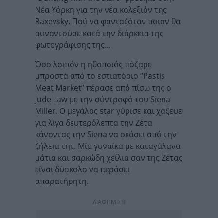
Νέα Υόρκη για την νέα κολεξιόν της
Raxevsky. Πού να φανταζόταν ποιον θα
συναντούσε κατά την διάρκεια της
φωτογράφισης της…
Όσο λοιπόν η ηθοποιός πόζαρε
μπροστά από το εστιατόριο ”Pastis
Meat Market” πέρασε από πίσω της ο
Jude Law με την σύντροφό του Siena
Miller. Ο μεγάλος star γύρισε και χάζευε
για λίγα δευτερόλεπτα την Ζέτα
κάνοντας την Siena να σκάσει από την
ζήλεια της. Μία γυναίκα με καταγάλανα
μάτια και σαρκώδη χείλια σαν της Ζέτας
είναι δύσκολο να περάσει
απαρατήρητη.
ΔΙΑΦΗΜΙΣΗ