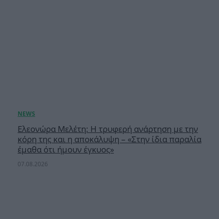
Ελεονώρα Μελέτη: Η τρυφερή ανάρτηση με την
κόρη της και η αποκάλυψη – «Στην ίδια παραλία
έμαθα ότι ήμουν έγκυος»
07.08.2026