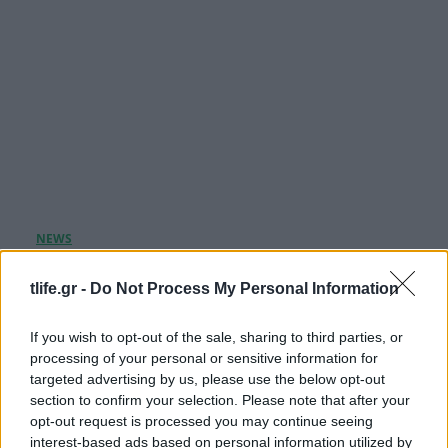
Τατιάνα Στεφανίδου: Διακοπές στο Ιόνιο με τον
Νίκο Ευαγγελάτο και τον γιο τους – Οι
tlife.gr -
Do Not Process My Personal Information
μαγευτικές εικόνες από την Κεφαλονιά
If you wish to opt-out of the sale, sharing to third parties, or
07.08.2026
processing of your personal or sensitive information for
targeted advertising by us, please use the below opt-out
section to confirm your selection. Please note that after your
opt-out request is processed you may continue seeing
interest-based ads based on personal information utilized by