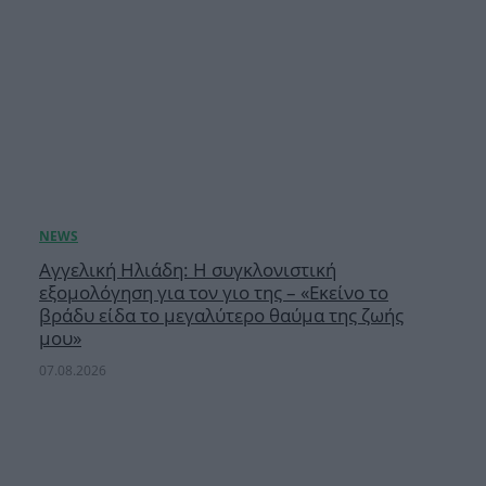
Αγγελική Ηλιάδη: Η συγκλονιστική
εξομολόγηση για τον γιο της – «Εκείνο το
βράδυ είδα το μεγαλύτερο θαύμα της ζωής
μου»
07.08.2026