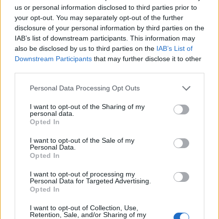
us or personal information disclosed to third parties prior to
your opt-out. You may separately opt-out of the further
disclosure of your personal information by third parties on the
IAB’s list of downstream participants. This information may
also be disclosed by us to third parties on the
IAB’s List of
Downstream Participants
that may further disclose it to other
third parties.
Please note that this website/app uses one or more Google
Personal Data Processing Opt Outs
services and may gather and store information including but
not limited to your visit or usage behaviour. You may click to
I want to opt-out of the Sharing of my
personal data.
grant or deny consent to Google and its third-party tags to
Opted In
use your data for below specified purposes in below Google
Ξεσπά η Ελένη Βουλγαράκη για τα
consent section.
δημοσιεύματα χωρισμού με τον Φώτη
I want to opt-out of the Sale of my
Personal Data.
Ιωαννίδη: «Κάντε καμιά βουτιά με το κεφάλι να
Opted In
δροσιστείτε»
I want to opt-out of processing my
07.08.2026
Personal Data for Targeted Advertising.
Opted In
I want to opt-out of Collection, Use,
Retention, Sale, and/or Sharing of my