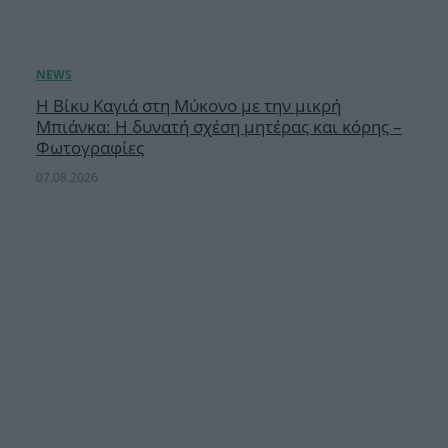
Η Βίκυ Καγιά στη Μύκονο με την μικρή
Μπιάνκα: Η δυνατή σχέση μητέρας και κόρης –
Φωτογραφίες
07.08.2026