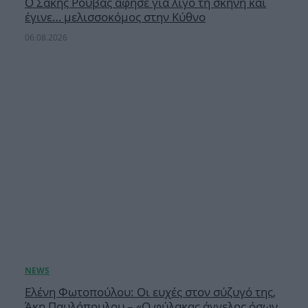
Ο Σάκης Ρουβάς άφησε για λίγο τη σκηνή και
έγινε… μελισσοκόμος στην Κύθνο
06.08.2026
Ελένη Φωτοπούλου: Οι ευχές στον σύζυγό της,
Άκη Παυλόπουλου – «Ο φύλακας άγγελος όσων