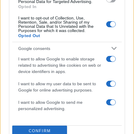
Personal Data for Targeted Advertising.
Opted In
I want to opt-out of Collection, Use,
Ελένη Μενεγάκη: Καλοκαιρινές στιγμές στο
Retention, Sale, and/or Sharing of my
Φισκάρδο με τον Μάκη Παντζόπουλο – Το
Personal Data that Is Unrelated with the
Purposes for which it was collected.
βίντεο από το γεύμα τους
Opted Out
06.08.2026
Google consents
I want to allow Google to enable storage
related to advertising like cookies on web or
device identifiers in apps.
I want to allow my user data to be sent to
Google for online advertising purposes.
I want to allow Google to send me
personalized advertising.
CONFIRM