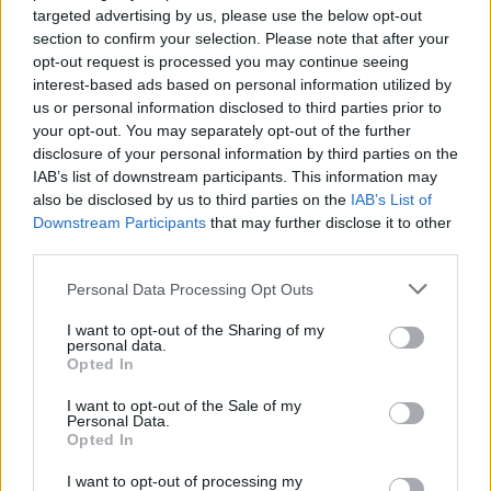
targeted advertising by us, please use the below opt-out
section to confirm your selection. Please note that after your
opt-out request is processed you may continue seeing
interest-based ads based on personal information utilized by
Τροχαίο ατύχημα για τον Mike: «Θα σας
us or personal information disclosed to third parties prior to
ενημερώσω μόλις είμαι σε θέση να επιστρέψω»
your opt-out. You may separately opt-out of the further
disclosure of your personal information by third parties on the
06.08.2026
IAB’s list of downstream participants. This information may
also be disclosed by us to third parties on the
IAB’s List of
Downstream Participants
that may further disclose it to other
third parties.
Please note that this website/app uses one or more Google
Personal Data Processing Opt Outs
services and may gather and store information including but
not limited to your visit or usage behaviour. You may click to
I want to opt-out of the Sharing of my
personal data.
grant or deny consent to Google and its third-party tags to
Opted In
use your data for below specified purposes in below Google
consent section.
I want to opt-out of the Sale of my
Personal Data.
Opted In
I want to opt-out of processing my