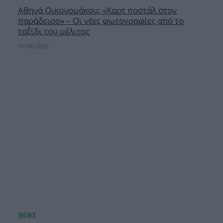
Αθηνά Οικονομάκου: «Καρτ ποστάλ στον
παράδεισο» – Οι νέες φωτογραφίες από το
ταξίδι του μέλιτος
10.08.2026