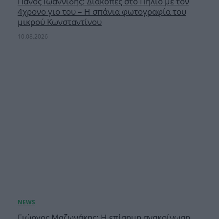
Πάνος Ιωαννίδης: Διακοπές στο Πήλιο με τον
4χρονο γιο του – Η σπάνια φωτογραφία του
μικρού Κωνσταντίνου
10.08.2026
Γιώργος Μαζωνάκης: Η επίσημη ανακοίνωση