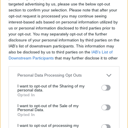
targeted advertising by us, please use the below opt-out
section to confirm your selection. Please note that after your
opt-out request is processed you may continue seeing
Κάιλι Τζένερ: Σαν άλλη Barbie στα 29α γενέθλιά
interest-based ads based on personal information utilized by
της – Μέσα στο εκκεντρικό πάρτι στο Μπέβερλι
us or personal information disclosed to third parties prior to
Χιλς
your opt-out. You may separately opt-out of the further
disclosure of your personal information by third parties on the
10.08.2026
IAB’s list of downstream participants. This information may
also be disclosed by us to third parties on the
IAB’s List of
Downstream Participants
that may further disclose it to other
third parties.
Please note that this website/app uses one or more Google
Personal Data Processing Opt Outs
services and may gather and store information including but
not limited to your visit or usage behaviour. You may click to
I want to opt-out of the Sharing of my
personal data.
grant or deny consent to Google and its third-party tags to
Opted In
use your data for below specified purposes in below Google
consent section.
I want to opt-out of the Sale of my
Personal Data.
Opted In
I want to opt-out of processing my