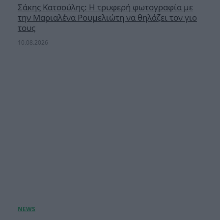
Σάκης Κατσούλης: Η τρυφερή φωτογραφία με
την Μαριαλένα Ρουμελιώτη να θηλάζει τον γιο
τους
10.08.2026