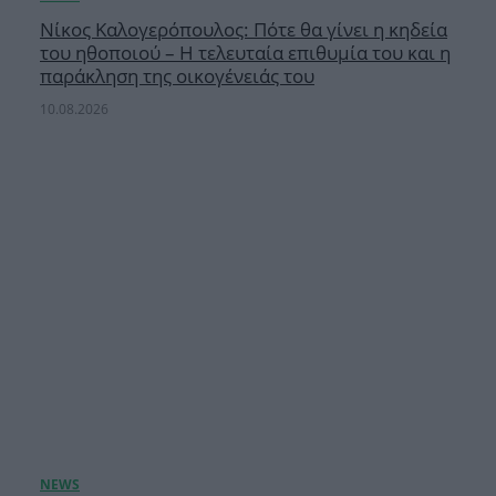
Νίκος Καλογερόπουλος: Πότε θα γίνει η κηδεία
του ηθοποιού – Η τελευταία επιθυμία του και η
παράκληση της οικογένειάς του
10.08.2026