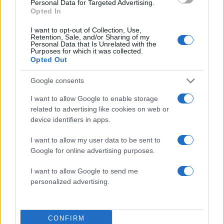
Personal Data for Targeted Advertising.
Opted In
I want to opt-out of Collection, Use,
Ιωάννα Τούνη: Η τρυφερή ευχή του Δημήτρη
Retention, Sale, and/or Sharing of my
Σπυριδωνίδη για τα γενέθλια της – «Χρόνια
Personal Data that Is Unrelated with the
Purposes for which it was collected.
πολλά στον πιο υπέροχο άνθρωπο»
Opted Out
10.08.2026
Google consents
I want to allow Google to enable storage
related to advertising like cookies on web or
device identifiers in apps.
I want to allow my user data to be sent to
Google for online advertising purposes.
I want to allow Google to send me
personalized advertising.
CONFIRM