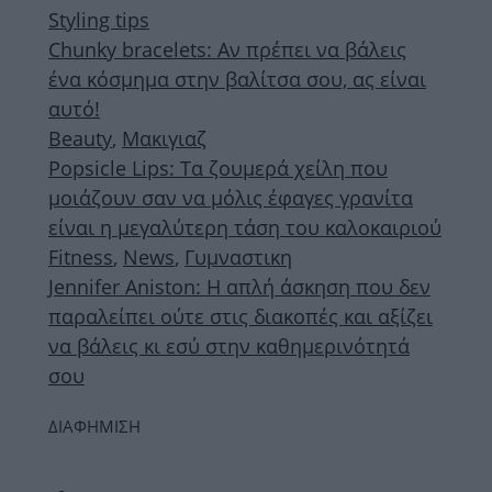
Styling tips
Chunky bracelets: Αν πρέπει να βάλεις
ένα κόσμημα στην βαλίτσα σου, ας είναι
αυτό!
Beauty
,
Μακιγιαζ
Popsicle Lips: Τα ζουμερά χείλη που
μοιάζουν σαν να μόλις έφαγες γρανίτα
είναι η μεγαλύτερη τάση του καλοκαιριού
Fitness
,
News
,
Γυμναστικη
Jennifer Aniston: Η απλή άσκηση που δεν
παραλείπει ούτε στις διακοπές και αξίζει
να βάλεις κι εσύ στην καθημερινότητά
σου
ΔΙΑΦΗΜΙΣΗ