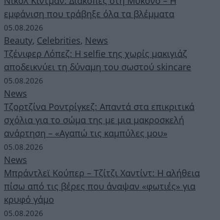
Νικόλ Κίντμαν: Διακοπές στη Μύκονο – Η
εμφάνιση που τράβηξε όλα τα βλέμματα
05.08.2026
Beauty
,
Celebrities
,
News
Τζένιφερ Λόπεζ: Η selfie της χωρίς μακιγιάζ
αποδεικνύει τη δύναμη του σωστού skincare
05.08.2026
News
Τζορτζίνα Ροντρίγκεζ: Απαντά στα επικριτικά
σχόλια για το σώμα της με μια μακροσκελή
ανάρτηση – «Αγαπώ τις καμπύλες μου»
05.08.2026
News
Μπράντλεϊ Κούπερ – Τζίτζι Χαντίντ: Η αλήθεια
πίσω από τις βέρες που άναψαν «φωτιές» για
κρυφό γάμο
05.08.2026