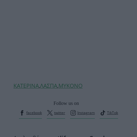
Ετικέτες
ΚΑΤΕΡΙΝΑ
,
ΛΑΣΠΑ
,
ΜΥΚΟΝΟ
Follow us on
facebook
twitter
Instagram
TikTok