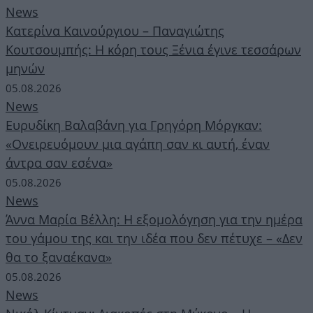
News
Κατερίνα Καινούργιου – Παναγιώτης
Κουτσουμπής: Η κόρη τους Ξένια έγινε τεσσάρων
μηνών
05.08.2026
News
Ευρυδίκη Βαλαβάνη για Γρηγόρη Μόργκαν:
«Oνειρευόμουν μια αγάπη σαν κι αυτή, έναν
άντρα σαν εσένα»
05.08.2026
News
Άννα Μαρία Βέλλη: Η εξομολόγηση για την ημέρα
του γάμου της και την ιδέα που δεν πέτυχε – «Δεν
θα το ξαναέκανα»
05.08.2026
News