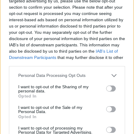
λέει πως δεν γνωρίζει ακόμη το φύλο
targeted advertising by us, please use the below opt-out
section to confirm your selection. Please note that after your
του παιδιού
, γιατί και οι δυο επέλεξαν
opt-out request is processed you may continue seeing
να μην το μάθουν εξ’ αρχής. Παράλληλα,
interest-based ads based on personal information utilized by
η παρουσιάστρια αναφέρει πως
us or personal information disclosed to third parties prior to
περιμένει με αγωνία αυτό το παιδί και θα
your opt-out. You may separately opt-out of the further
disclosure of your personal information by third parties on the
ήθελε να κάνει και άλλα παιδιά στο
IAB’s list of downstream participants. This information may
μέλλον.
also be disclosed by us to third parties on the
IAB’s List of
Downstream Participants
that may further disclose it to other
ΔΙΑΦΗΜΙΣΗ
third parties.
Please note that this website/app uses one or more Google
Personal Data Processing Opt Outs
services and may gather and store information including but
not limited to your visit or usage behaviour. You may click to
I want to opt-out of the Sharing of my
personal data.
grant or deny consent to Google and its third-party tags to
Opted In
use your data for below specified purposes in below Google
consent section.
I want to opt-out of the Sale of my
Personal Data.
Opted In
I want to opt-out of processing my
Personal Data for Targeted Advertising.