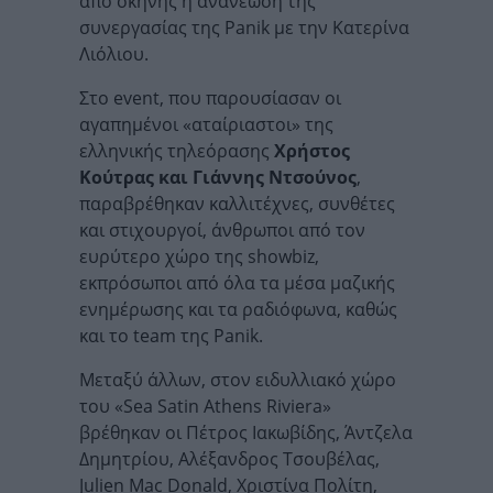
από σκηνής η ανανέωση της
συνεργασίας της Panik με την Κατερίνα
Λιόλιου.
Στο event, που παρουσίασαν οι
αγαπημένοι «αταίριαστοι» της
ελληνικής τηλεόρασης
Χρήστος
Κούτρας και Γιάννης Ντσούνος
,
παραβρέθηκαν καλλιτέχνες, συνθέτες
και στιχουργοί, άνθρωποι από τον
ευρύτερο χώρο της showbiz,
εκπρόσωποι από όλα τα μέσα μαζικής
ενημέρωσης και τα ραδιόφωνα, καθώς
και το team της Panik.
Μεταξύ άλλων, στον ειδυλλιακό χώρο
του «Sea Satin Athens Riviera»
βρέθηκαν οι Πέτρος Ιακωβίδης, Άντζελα
Δημητρίου, Αλέξανδρος Τσουβέλας,
Julien Mac Donald, Χριστίνα Πολίτη,