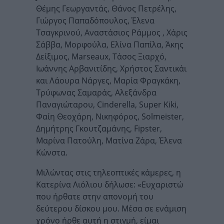
Θέμης Γεωργαντάς, Θάνος Πετρέλης,
Γιώργος Παπαδόπουλος, Έλενα
Τσαγκρινού, Αναστάσιος Ράμμος , Χάρις
Σάββα, Μορφούλα, Ελίνα Παπίλα, Άκης
Δείξιμος, Marseaux, Τάσος Ξιαρχό,
Ιωάννης Αρβανιτίδης, Χρήστος Σαντικάι
και Λάουρα Νάργες, Μαρία Φραγκάκη,
Τρύφωνας Σαμαράς, Αλεξάνδρα
Παναγιώταρου, Cinderella, Super Kiki,
Φαίη Θεοχάρη, Νικηφόρος, Solmeister,
Δημήτρης Γκουτζαμάνης, Fipster,
Μαρίνα Πατούλη, Ματίνα Ζάρα, Έλενα
Κώνστα.
Μιλώντας στις τηλεοπτικές κάμερες, η
Κατερίνα Λιόλιου δήλωσε: «Ευχαριστώ
που ήρθατε στην απονομή του
δεύτερου δίσκου μου. Μέσα σε ενάμιση
χρόνο ήρθε αυτή η στιγμή, είμαι