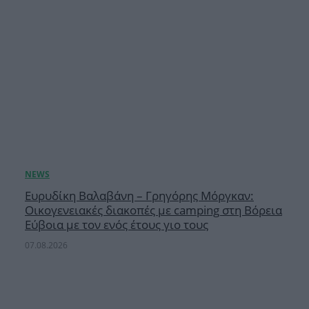
Ευρυδίκη Βαλαβάνη – Γρηγόρης Μόργκαν:
Οικογενειακές διακοπές με camping στη Βόρεια
Εύβοια με τον ενός έτους γιο τους
07.08.2026