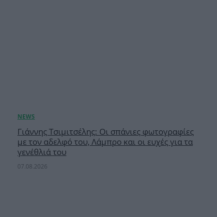
Γιάννης Τσιμιτσέλης: Οι σπάνιες φωτογραφίες
με τον αδελφό του, Λάμπρο και οι ευχές για τα
γενέθλιά του
07.08.2026