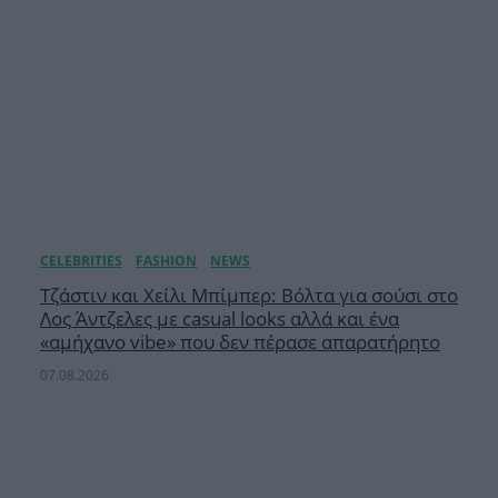
Τζάστιν και Χείλι Μπίμπερ: Βόλτα για σούσι στο
Λος Άντζελες με casual looks αλλά και ένα
«αμήχανο vibe» που δεν πέρασε απαρατήρητο
07.08.2026