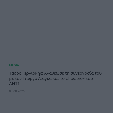
Τάσος Τεργιάκης: Ανανέωσε τη συνεργασία του
με τον Γιώργο Λιάγκα και το «Πρωινό» του
ΑΝΤ1
07.08.2026