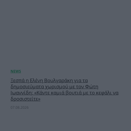
Ξεσπά η Ελένη Βουλγαράκη για τα
δημοσιεύματα χωρισμού με τον Φώτη
Ιωαννίδη: «Κάντε καμιά βουτιά με το κεφάλι να
δροσιστείτε»
07.08.2026