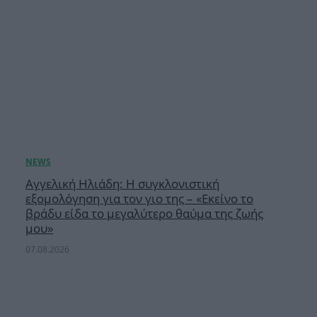
Αγγελική Ηλιάδη: Η συγκλονιστική
εξομολόγηση για τον γιο της – «Εκείνο το
βράδυ είδα το μεγαλύτερο θαύμα της ζωής
μου»
07.08.2026