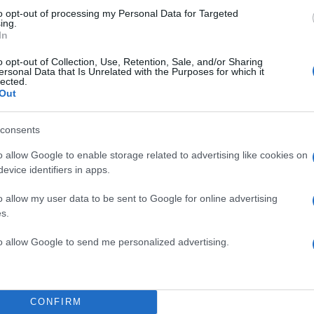
to opt-out of processing my Personal Data for Targeted
ing.
In
α κάνει κάποια δήλωση μέχρι να
o opt-out of Collection, Use, Retention, Sale, and/or Sharing
 από την εταιρεία παραγωγής,
ersonal Data that Is Unrelated with the Purposes for which it
lected.
αι σε συζητήσεις για τον
Out
consents
τέλη Μαρτίου αναμένεται να
o allow Google to enable storage related to advertising like cookies on
 μετά θα συνεχίσουν τα
TOP STO
evice identifiers in apps.
o allow my user data to be sent to Google for online advertising
πως αντιμετωπίζει με δέος την
s.
και θα την υποδυθεί με τον
to allow Google to send me personalized advertising.
α περίπτωση.
CONFIRM