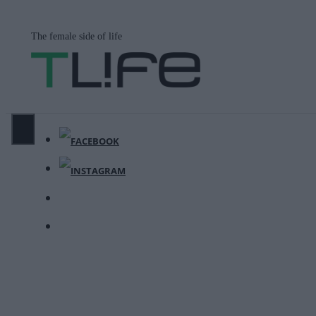
Μετάβαση
σε
The female side of life
περιεχόμενο
ΜΕΝΟΎ