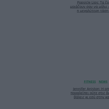
Popsicle Lips: Τα 
μοιάζουν σαν να μόλις 
η μεγαλύτερη τάση
Jennifer Aniston: Η 
παραλείπει ούτε στις δ
βάλεις κι εσύ στην 