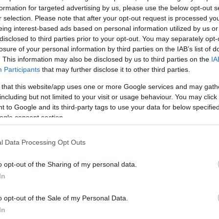
formation for targeted advertising by us, please use the below opt-out s
ΔΙΑΦΗ
όλα δείχνουν, εκείνη που θα
r selection. Please note that after your opt-out request is processed y
ταινία για τη ζωή του
Στέλιου
eing interest-based ads based on personal information utilized by us or
disclosed to third parties prior to your opt-out. You may separately opt-
losure of your personal information by third parties on the IAB’s list of
. This information may also be disclosed by us to third parties on the
IA
Τρίτης 5/3 μέσα από την εκπομπή
Participants
that may further disclose it to other third parties.
Θάνου Βάγιου.
 that this website/app uses one or more Google services and may gath
including but not limited to your visit or usage behaviour. You may click 
ΗΜΙΣΗ
 to Google and its third-party tags to use your data for below specifi
ogle consent section.
l Data Processing Opt Outs
o opt-out of the Sharing of my personal data.
In
o opt-out of the Sale of my Personal Data.
In