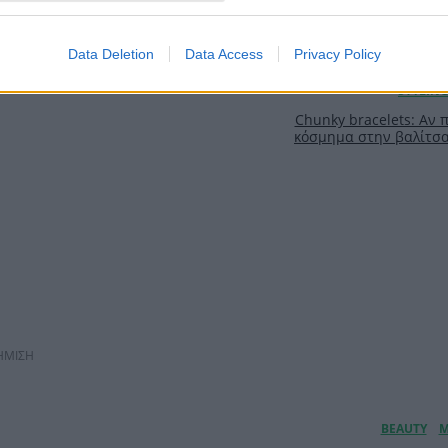
Data Deletion
Data Access
Privacy Policy
Chunky bracelets: Αν 
κόσμημα στην βαλίτσα 
ΗΜΙΣΗ