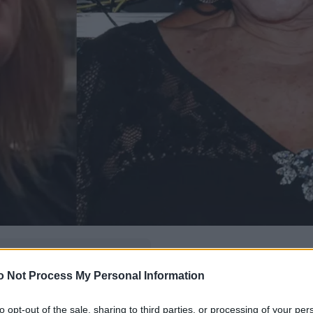
δώ
και πρόσθεσέ μας
o Not Process My Personal Information
εις πιο συχνά
to opt-out of the sale, sharing to third parties, or processing of your per