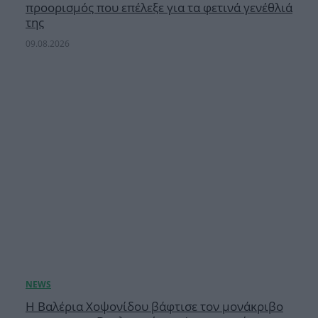
προορισμός που επέλεξε για τα φετινά γενέθλιά
της
09.08.2026
H Βαλέρια Χοψονίδου βάφτισε τον μονάκριβο