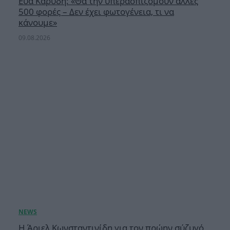
Εύα Καρύδη: «Θα την υπερασπιζόμουν άλλες
500 φορές – Δεν έχει φωτογένεια, τι να
κάνουμε»
09.08.2026
Η Άριελ Κωνσταντινίδη για τον πρώην σύζυγό