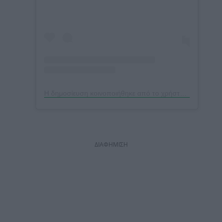
Η δημοσίευση κοινοποιήθηκε από το χρήστη Konstantina Spyropoulou 🧿 (@konstantinaspyropoulou)
ΔΙΑΦΗΜΙΣΗ