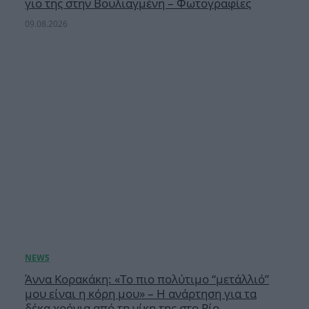
γιο της στην Βουλιαγμένη – Φωτογραφίες
09.08.2026
Άννα Κορακάκη: «Το πιο πολύτιμο “μετάλλιό”
μου είναι η κόρη μου» – Η ανάρτηση για τα
δέκα χρόνια από τη νίκη της στο Ρίο