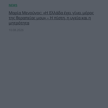
Μαρία Μενούνος: «Η Ελλάδα έχει γίνει μέρος
της θεραπείας μου» – Η πίστη, η υγεία και η
μητρότητα
10.08.2026