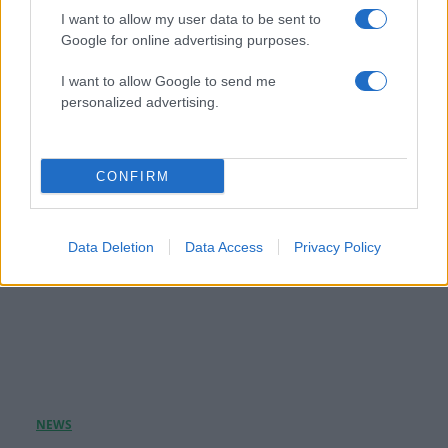
I want to allow my user data to be sent to
Ναταλία Γερμανού: Δημοσίευσε φωτογραφία με
Google for online advertising purposes.
μπικίνι από τις διακοπές της
I want to allow Google to send me
09.08.2026
personalized advertising.
CONFIRM
Data Deletion
Data Access
Privacy Policy