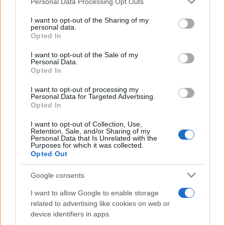
Personal Data Processing Opt Outs
services and may gather and store information including but
Μέγκαν Μαρκλ – Πρίγκιπας Harry:
not limited to your visit or usage behaviour. You may click to
I want to opt-out of the Sharing of my
personal data.
Χαμογελαστοί στη νέα τους selfie από
grant or deny consent to Google and its third-party tags to
Opted In
φιλανθρωπική εκδήλωση στον Καναδά
use your data for below specified purposes in below Google
consent section.
I want to opt-out of the Sale of my
09.08.2026
Personal Data.
Opted In
I want to opt-out of processing my
Personal Data for Targeted Advertising.
Opted In
I want to opt-out of Collection, Use,
Retention, Sale, and/or Sharing of my
Personal Data that Is Unrelated with the
Purposes for which it was collected.
Opted Out
Google consents
I want to allow Google to enable storage
related to advertising like cookies on web or
device identifiers in apps.