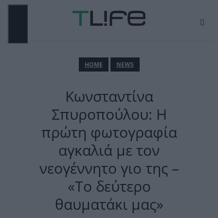
Μετάβαση
σε
περιεχόμενο
ΜΕΝΟΎ
ΗΟΜΕ
NEWS
Κωνσταντίνα
Σπυροπούλου: Η
πρώτη φωτογραφία
αγκαλιά με τον
νεογέννητο γιο της –
«Το δεύτερο
θαυματάκι μας»