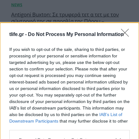
Antigoni Buxton: Σε τρυφερά τετ α τετ με τον
σύντροφό της σε παραλία της Πάρου –
Αποκλειστικές φωτογραφίες
tlife.gr -
Do Not Process My Personal Information
10.08.2026
If you wish to opt-out of the sale, sharing to third parties, or
processing of your personal or sensitive information for
targeted advertising by us, please use the below opt-out
section to confirm your selection. Please note that after your
opt-out request is processed you may continue seeing
interest-based ads based on personal information utilized by
us or personal information disclosed to third parties prior to
your opt-out. You may separately opt-out of the further
disclosure of your personal information by third parties on the
IAB’s list of downstream participants. This information may
also be disclosed by us to third parties on the
IAB’s List of
Downstream Participants
that may further disclose it to other
third parties.
Please note that this website/app uses one or more Google