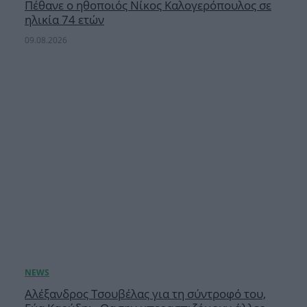
Πέθανε ο ηθοποιός Νίκος Καλογερόπουλος σε
ηλικία 74 ετών
09.08.2026
Αλέξανδρος Τσουβέλας για τη σύντροφό του,