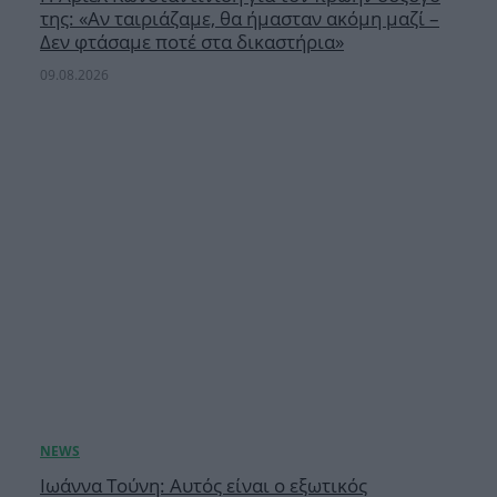
της: «Αν ταιριάζαμε, θα ήμασταν ακόμη μαζί –
Δεν φτάσαμε ποτέ στα δικαστήρια»
09.08.2026
Ιωάννα Τούνη: Αυτός είναι ο εξωτικός