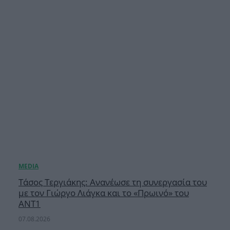
Τάσος Τεργιάκης: Ανανέωσε τη συνεργασία του
με τον Γιώργο Λιάγκα και το «Πρωινό» του
ΑΝΤ1
07.08.2026