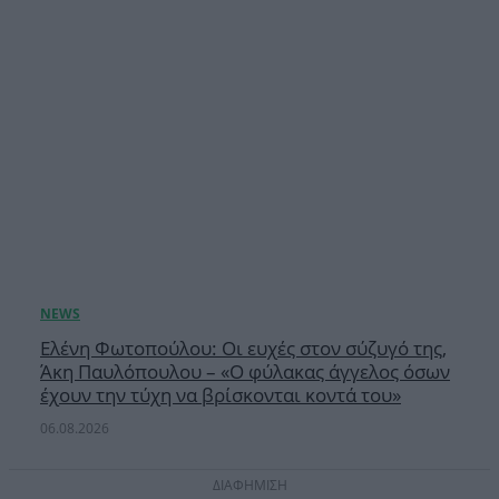
Ελένη Φωτοπούλου: Οι ευχές στον σύζυγό της,
Άκη Παυλόπουλου – «Ο φύλακας άγγελος όσων
έχουν την τύχη να βρίσκονται κοντά του»
06.08.2026
ΔΙΑΦΗΜΙΣΗ