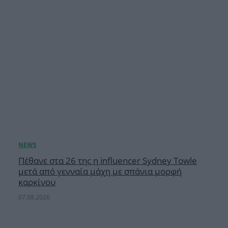
Πέθανε στα 26 της η influencer Sydney Towle
μετά από γενναία μάχη με σπάνια μορφή
καρκίνου
07.08.2026