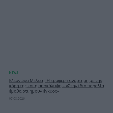
Ελεονώρα Μελέτη: Η τρυφερή ανάρτηση με την
κόρη της και η αποκάλυψη – «Στην ίδια παραλία
έμαθα ότι ήμουν έγκυος»
07.08.2026