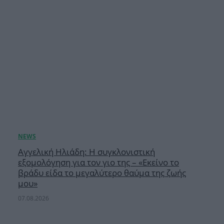
Αγγελική Ηλιάδη: Η συγκλονιστική
εξομολόγηση για τον γιο της – «Εκείνο το
βράδυ είδα το μεγαλύτερο θαύμα της ζωής
μου»
07.08.2026