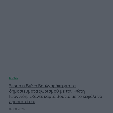
Ξεσπά η Ελένη Βουλγαράκη για τα
δημοσιεύματα χωρισμού με τον Φώτη
Ιωαννίδη: «Κάντε καμιά βουτιά με το κεφάλι να
δροσιστείτε»
07.08.2026