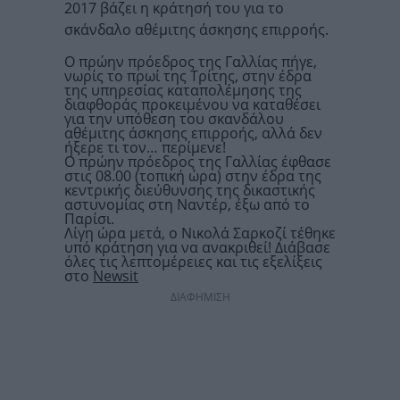
2017 βάζει η κράτησή του για το
σκάνδαλο αθέμιτης άσκησης επιρροής.
Ο πρώην πρόεδρος της Γαλλίας πήγε,
νωρίς το πρωί της Τρίτης, στην έδρα
της υπηρεσίας καταπολέμησης της
διαφθοράς προκειμένου να καταθέσει
για την υπόθεση του σκανδάλου
αθέμιτης άσκησης επιρροής, αλλά δεν
ήξερε τι τον… περίμενε!
Ο πρώην πρόεδρος της Γαλλίας έφθασε
στις 08.00 (τοπική ώρα) στην έδρα της
κεντρικής διεύθυνσης της δικαστικής
αστυνομίας στη Ναντέρ, έξω από το
Παρίσι.
Λίγη ώρα μετά, ο Νικολά Σαρκοζί τέθηκε
υπό κράτηση για να ανακριθεί! Διάβασε
όλες τις λεπτομέρειες και τις εξελίξεις
στο
Newsit
ΔΙΑΦΗΜΙΣΗ