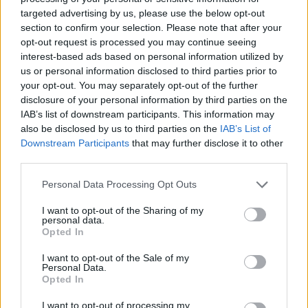
targeted advertising by us, please use the below opt-out
section to confirm your selection. Please note that after your
opt-out request is processed you may continue seeing
Ξεσπά η Ελένη Βουλγαράκη για τα
interest-based ads based on personal information utilized by
δημοσιεύματα χωρισμού με τον Φώτη
us or personal information disclosed to third parties prior to
Ιωαννίδη: «Κάντε καμιά βουτιά με το κεφάλι να
your opt-out. You may separately opt-out of the further
δροσιστείτε»
disclosure of your personal information by third parties on the
IAB’s list of downstream participants. This information may
07.08.2026
also be disclosed by us to third parties on the
IAB’s List of
Downstream Participants
that may further disclose it to other
third parties.
Please note that this website/app uses one or more Google
Personal Data Processing Opt Outs
services and may gather and store information including but
not limited to your visit or usage behaviour. You may click to
I want to opt-out of the Sharing of my
personal data.
grant or deny consent to Google and its third-party tags to
Opted In
use your data for below specified purposes in below Google
consent section.
I want to opt-out of the Sale of my
Personal Data.
Opted In
I want to opt-out of processing my