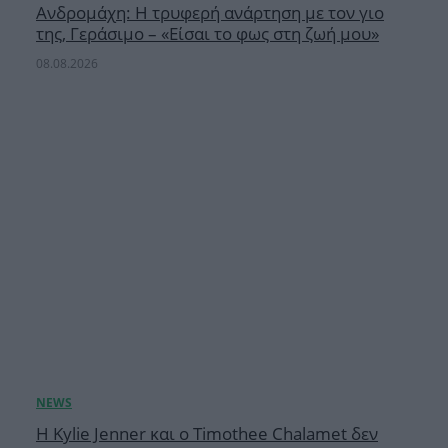
Ανδρομάχη: Η τρυφερή ανάρτηση με τον γιο
της, Γεράσιμο – «Είσαι το φως στη ζωή μου»
08.08.2026
Η Kylie Jenner και ο Timothee Chalamet δεν