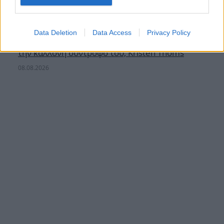
Data Deletion
Data Access
Privacy Policy
Στέφανος Τσιτσιπάς: Οι τρυφερές στιγμές με
την καλλονή σύντροφό του, Kristen Thoms
08.08.2026