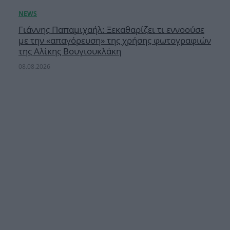
Γιάννης Παπαμιχαήλ: Ξεκαθαρίζει τι εννοούσε
με την «απαγόρευση» της χρήσης φωτογραφιών
της Αλίκης Βουγιουκλάκη
08.08.2026