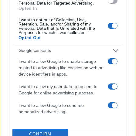
Personal Data for Targeted Advertising.
Opted In
I want to opt-out of Collection, Use,
Retention, Sale, and/or Sharing of my
Λένα Παπαληγούρα για τον σύζυγό της, Άκη
Personal Data that Is Unrelated with the
Purposes for which it was collected.
Πάντο: «Ο γάμος μας είναι πολύ καλύτερος απ’
Opted Out
ό,τι είχα φανταστεί»
08.08.2026
Google consents
I want to allow Google to enable storage
related to advertising like cookies on web or
device identifiers in apps.
I want to allow my user data to be sent to
Google for online advertising purposes.
I want to allow Google to send me
personalized advertising.
CONFIRM