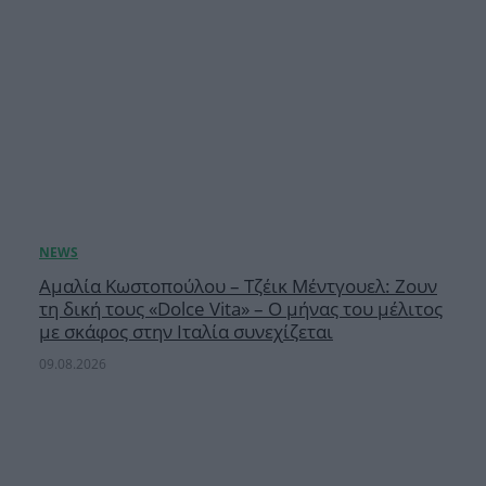
Αμαλία Κωστοπούλου – Τζέικ Μέντγουελ: Ζουν
τη δική τους «Dolce Vita» – Ο μήνας του μέλιτος
με σκάφος στην Ιταλία συνεχίζεται
09.08.2026