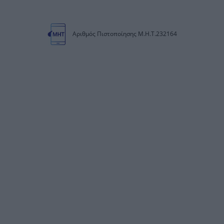
Αριθμός Πιστοποίησης Μ.Η.Τ.232164