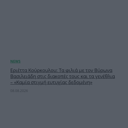
Εριέττα Κούρκουλου: Τα φιλιά με τον Βύρωνα
Βασιλειάδη στις διακοπές τους και τα γενέθλια
– «Καμία στιγμή ευτυχίας δεδομένη»
08.08.2026