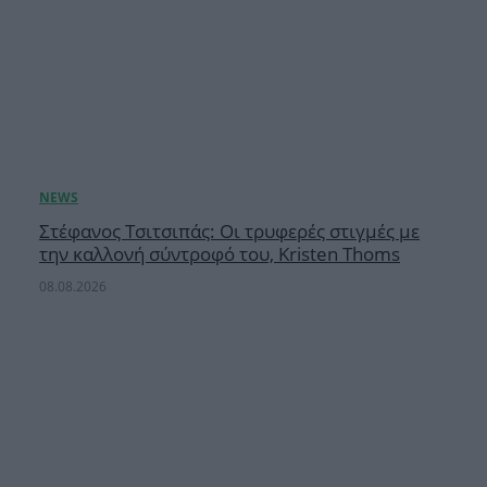
Στέφανος Τσιτσιπάς: Οι τρυφερές στιγμές με
την καλλονή σύντροφό του, Kristen Thoms
08.08.2026