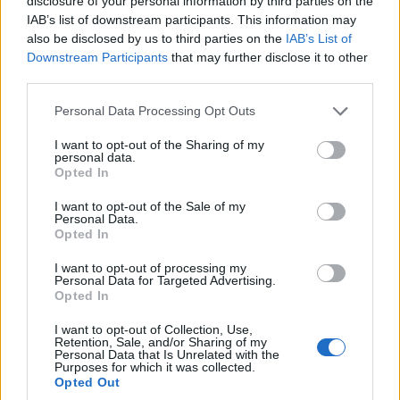
disclosure of your personal information by third parties on the
IAB’s list of downstream participants. This information may
also be disclosed by us to third parties on the
IAB’s List of
Downstream Participants
that may further disclose it to other
third parties.
Please note that this website/app uses one or more Google
Personal Data Processing Opt Outs
services and may gather and store information including but
not limited to your visit or usage behaviour. You may click to
I want to opt-out of the Sharing of my
personal data.
Ελίζαμπεθ Ελέτσι: Στον Άγιο Νεκτάριο με τον
grant or deny consent to Google and its third-party tags to
Opted In
σύζυγό της και τον γιο τους – «Σήμερα πήραμε
use your data for below specified purposes in below Google
την ευχή για τον γιο μας»
consent section.
I want to opt-out of the Sale of my
Personal Data.
08.08.2026
Opted In
I want to opt-out of processing my
Personal Data for Targeted Advertising.
Opted In
I want to opt-out of Collection, Use,
Retention, Sale, and/or Sharing of my
Personal Data that Is Unrelated with the
Purposes for which it was collected.
Opted Out