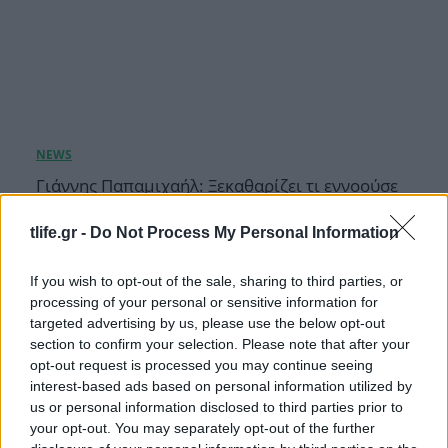
Γιάννης Παπαμιχαήλ: Ξεκαθαρίζει τι εννοούσε
με την «απαγόρευση» της χρήσης φωτογραφιών
της Αλίκης Βουγιουκλάκη
tlife.gr -
Do Not Process My Personal Information
08.08.2026
If you wish to opt-out of the sale, sharing to third parties, or
processing of your personal or sensitive information for
targeted advertising by us, please use the below opt-out
section to confirm your selection. Please note that after your
opt-out request is processed you may continue seeing
interest-based ads based on personal information utilized by
us or personal information disclosed to third parties prior to
your opt-out. You may separately opt-out of the further