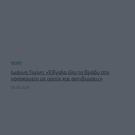
Ιωάννα Τούνη: «Έβγαλα όλο το βράδυ στο
νοσοκομείο με ορούς και αντιβιώσεις»
08.08.2026