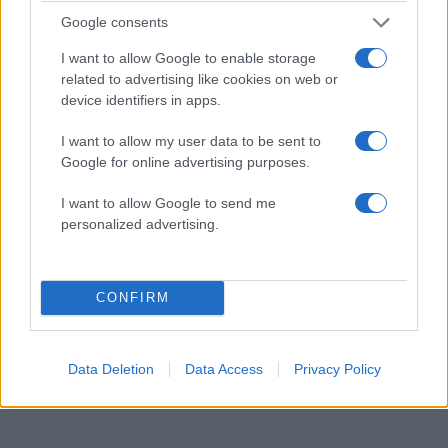
Google consents
I want to allow Google to enable storage
related to advertising like cookies on web or
device identifiers in apps.
I want to allow my user data to be sent to
Google for online advertising purposes.
Κατερίνα Καινούργιου: Η νέα φωτογραφία της
κόρης της από τις διακοπές τους στην Πάρο
I want to allow Google to send me
personalized advertising.
08.08.2026
CONFIRM
Data Deletion
Data Access
Privacy Policy