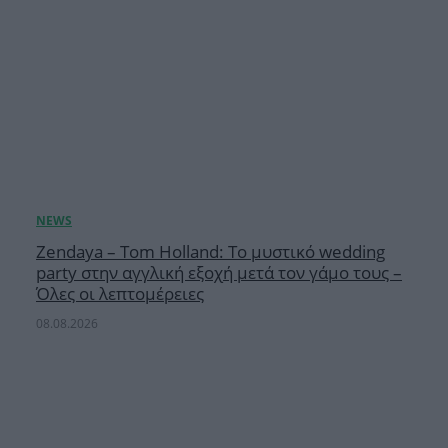
Zendaya – Tom Holland: Το μυστικό wedding
party στην αγγλική εξοχή μετά τον γάμο τους –
Όλες οι λεπτομέρειες
08.08.2026