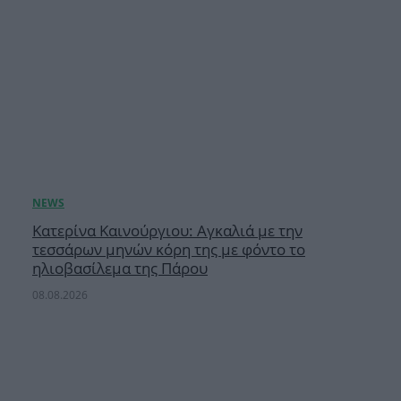
Κατερίνα Καινούργιου: Αγκαλιά με την
τεσσάρων μηνών κόρη της με φόντο το
ηλιοβασίλεμα της Πάρου
08.08.2026