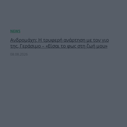
Ανδρομάχη: Η τρυφερή ανάρτηση με τον γιο
της, Γεράσιμο – «Είσαι το φως στη ζωή μου»
08.08.2026