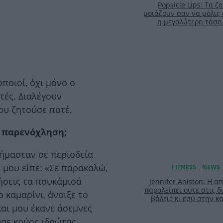
Popsicle Lips: Τα 
μοιάζουν σαν να μόλις 
η μεγαλύτερη τάση
οποιοί, όχι μόνο ο
τές. Διαλέγουν
ου ζητούσε ποτέ.
ή παρενόχληση;
 ήμασταν σε περιοδεία
ι μου είπε: «Σε παρακαλώ,
ήσεις τα πουκάμισά
Jennifer Aniston: Η 
παραλείπει ούτε στις δ
ο καμαρίνι, άνοιξε το
βάλεις κι εσύ στην 
αι μου έκανε άσεμνες
υσε κρύος ιδρώτας.