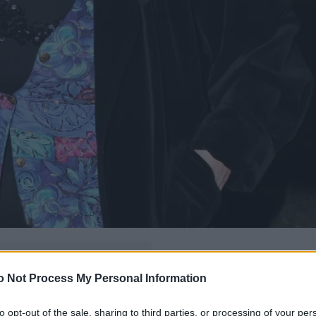
δώ
και πρόσθεσέ μας
o Not Process My Personal Information
εις πιο συχνά
to opt-out of the sale, sharing to third parties, or processing of your per