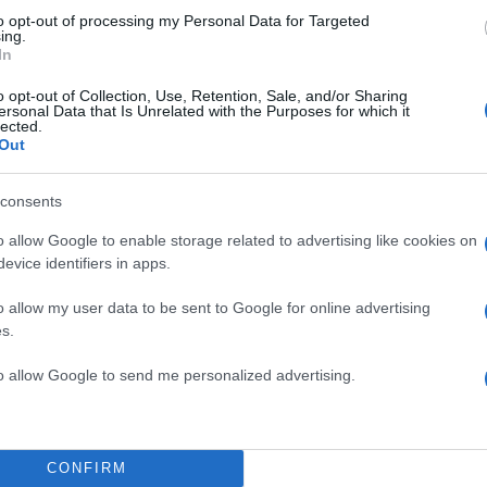
to opt-out of processing my Personal Data for Targeted
ing.
In
o opt-out of Collection, Use, Retention, Sale, and/or Sharing
ε το «50-50», στο
ersonal Data that Is Unrelated with the Purposes for which it
lected.
 Φιλιππίδης;
Out
να είναι καλά ο
consents
 του, αλλά έχω ακούσει
o allow Google to enable storage related to advertising like cookies on
ους ηθοποιούς που θα
TOP STO
evice identifiers in apps.
ον Διόνυσο.
o allow my user data to be sent to Google for online advertising
δης να συνεργαστείτε
s.
to allow Google to send me personalized advertising.
CONFIRM