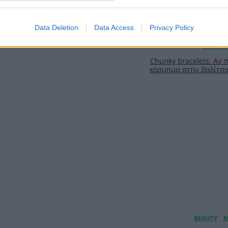
Data Deletion
Data Access
Privacy Policy
Chunky bracelets: Αν 
κόσμημα στην βαλίτσα 