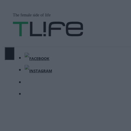
Μετάβαση
σε
The female side of life
περιεχόμενο
ΜΕΝΟΎ