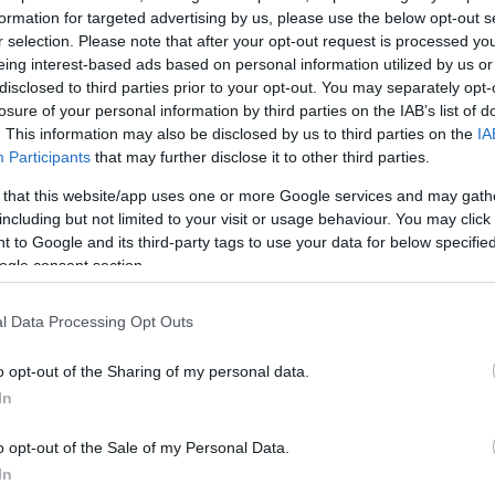
formation for targeted advertising by us, please use the below opt-out s
ΔΙΑΦΗ
ν και τον δημοσιογράφο
r selection. Please note that after your opt-out request is processed y
η
Μάγδα Τσαγγάνη
.
eing interest-based ads based on personal information utilized by us or
disclosed to third parties prior to your opt-out. You may separately opt-
losure of your personal information by third parties on the IAB’s list of
ίστασε να πάρει θέση για
. This information may also be disclosed by us to third parties on the
IA
ν του συναδέλφου της,
Participants
that may further disclose it to other third parties.
σεξουαλική παρενόχληση
 that this website/app uses one or more Google services and may gath
ιέ στο παρελθόν.
including but not limited to your visit or usage behaviour. You may click 
 to Google and its third-party tags to use your data for below specifi
ogle consent section.
l Data Processing Opt Outs
o opt-out of the Sharing of my personal data.
In
o opt-out of the Sale of my Personal Data.
In