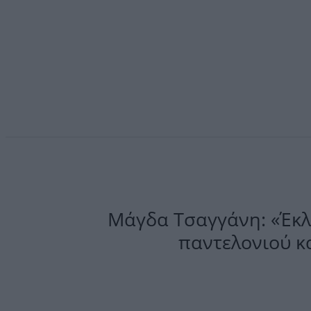
Μάγδα Τσαγγάνη: «Έκλε
παντελονιού κα