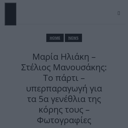
Μετάβαση
σε
περιεχόμενο
ΜΕΝΟΎ
ΗΟΜΕ
NEWS
Μαρία Ηλιάκη –
Στέλιος Μανουσάκης:
Το πάρτι –
υπερπαραγωγή για
τα 5α γενέθλια της
κόρης τους –
Φωτογραφίες