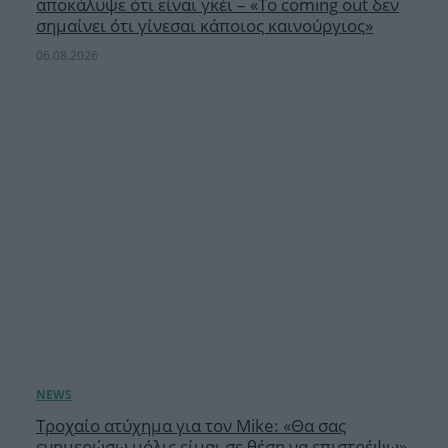
αποκάλυψε ότι είναι γκέι – «Το coming out δεν
σημαίνει ότι γίνεσαι κάποιος καινούργιος»
06.08.2026
Τροχαίο ατύχημα για τον Mike: «Θα σας
ενημερώσω μόλις είμαι σε θέση να επιστρέψω»