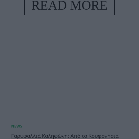
READ MORE
Γαρυφαλλιά Καληφώνη: Από τα Κουφονήσια