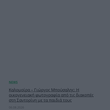
Καλομοίρα – Γιώργος Μπούσαλης: Η
οικογενειακή φωτογραφία από τις διακοπές
στη Σαντορίνη με τα παιδιά τους
06.08.2026