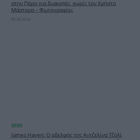
στην Πάρο για διακοπές, χωρίς τον Χρήστο
Μάστορα – Φωτογραφίες
06.08.2026
James Haven: Ο αδελφός της Αντζελίνα Τζολί