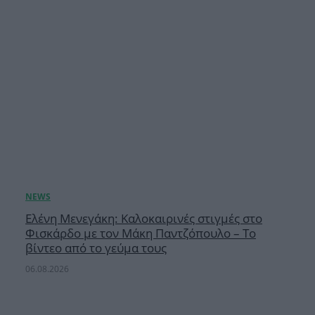
Ελένη Μενεγάκη: Καλοκαιρινές στιγμές στο
Φισκάρδο με τον Μάκη Παντζόπουλο – Το
βίντεο από το γεύμα τους
06.08.2026