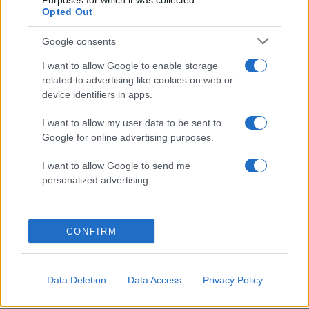
Purposes for which it was collected.
Opted Out
Google consents
I want to allow Google to enable storage
related to advertising like cookies on web or
device identifiers in apps.
I want to allow my user data to be sent to
Google for online advertising purposes.
I want to allow Google to send me
personalized advertising.
Λάκης Χαλκιάς: Συντετριμμένη η σύζυγός του,
Αλέκα στο τελευταίο αντίο στο Α’ Νεκροταφείο
CONFIRM
Αθηνών
06.08.2026
Data Deletion
Data Access
Privacy Policy