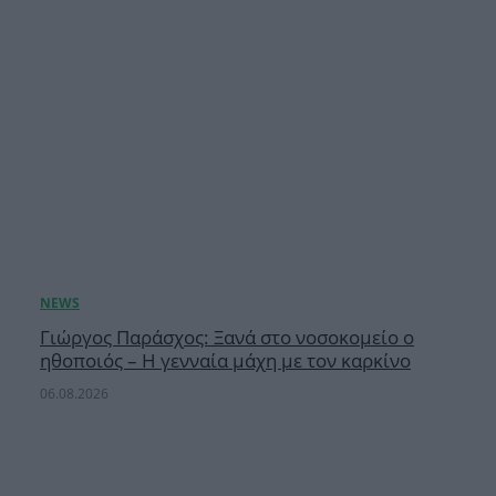
Γιώργος Παράσχος: Ξανά στο νοσοκομείο ο
ηθοποιός – Η γενναία μάχη με τον καρκίνο
06.08.2026