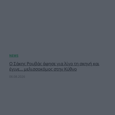
Ο Σάκης Ρουβάς άφησε για λίγο τη σκηνή και
έγινε… μελισσοκόμος στην Κύθνο
06.08.2026