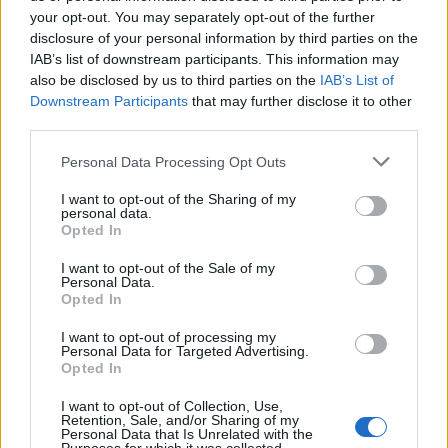
your opt-out. You may separately opt-out of the further
disclosure of your personal information by third parties on the
IAB’s list of downstream participants. This information may
also be disclosed by us to third parties on the
IAB’s List of
Downstream Participants
that may further disclose it to other
third parties.
Please note that this website/app uses one or more Google
Personal Data Processing Opt Outs
services and may gather and store information including but
not limited to your visit or usage behaviour. You may click to
I want to opt-out of the Sharing of my
personal data.
grant or deny consent to Google and its third-party tags to
Opted In
use your data for below specified purposes in below Google
consent section.
I want to opt-out of the Sale of my
Personal Data.
Opted In
Γιώργος Λιάγκας – Μαρία Αντωνά: Το
I want to opt-out of processing my
φωτογραφικό άλμπουμ από τις διακοπές τους
Personal Data for Targeted Advertising.
στη Μύκονο
Opted In
06.08.2026
I want to opt-out of Collection, Use,
Retention, Sale, and/or Sharing of my
Personal Data that Is Unrelated with the