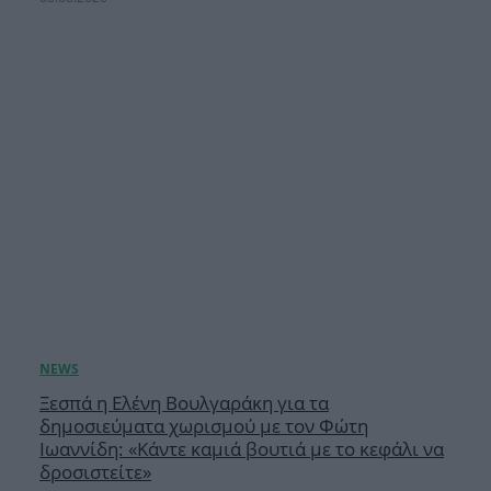
Ξεσπά η Ελένη Βουλγαράκη για τα
δημοσιεύματα χωρισμού με τον Φώτη
Ιωαννίδη: «Κάντε καμιά βουτιά με το κεφάλι να
δροσιστείτε»