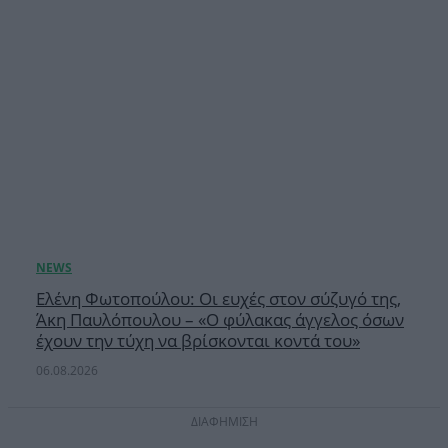
Ελένη Φωτοπούλου: Οι ευχές στον σύζυγό της,
Άκη Παυλόπουλου – «Ο φύλακας άγγελος όσων
έχουν την τύχη να βρίσκονται κοντά του»
06.08.2026
ΔΙΑΦΗΜΙΣΗ