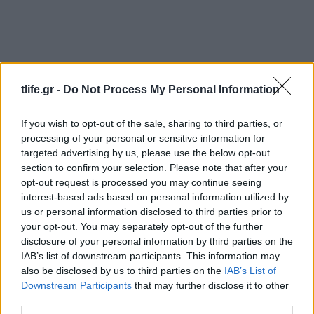
tlife.gr -
Do Not Process My Personal Information
If you wish to opt-out of the sale, sharing to third parties, or
processing of your personal or sensitive information for
targeted advertising by us, please use the below opt-out
section to confirm your selection. Please note that after your
opt-out request is processed you may continue seeing
interest-based ads based on personal information utilized by
us or personal information disclosed to third parties prior to
your opt-out. You may separately opt-out of the further
Τζάστιν και Χείλι Μπίμπερ: Βόλτα για σούσι στο
disclosure of your personal information by third parties on the
Λος Άντζελες με casual looks αλλά και ένα
IAB’s list of downstream participants. This information may
«αμήχανο vibe» που δεν πέρασε απαρατήρητο
also be disclosed by us to third parties on the
IAB’s List of
Downstream Participants
that may further disclose it to other
07.08.2026
third parties.