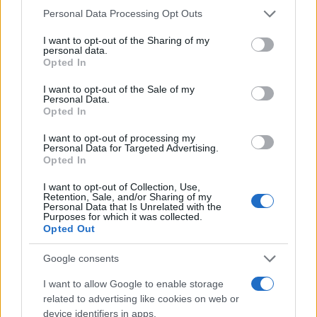
Please note that this website/app uses one or more Google
Personal Data Processing Opt Outs
services and may gather and store information including but
not limited to your visit or usage behaviour. You may click to
I want to opt-out of the Sharing of my
personal data.
grant or deny consent to Google and its third-party tags to
Opted In
use your data for below specified purposes in below Google
consent section.
I want to opt-out of the Sale of my
Personal Data.
Opted In
I want to opt-out of processing my
Personal Data for Targeted Advertising.
Opted In
I want to opt-out of Collection, Use,
Retention, Sale, and/or Sharing of my
Personal Data that Is Unrelated with the
Purposes for which it was collected.
Opted Out
Στέφανος Κασσελάκης: «Η δημιουργία
οικογένειας είναι ένα από τα πιο όμορφα και
Google consents
δημιουργικά όνειρα που έχω»
I want to allow Google to enable storage
08.08.2026
related to advertising like cookies on web or
device identifiers in apps.