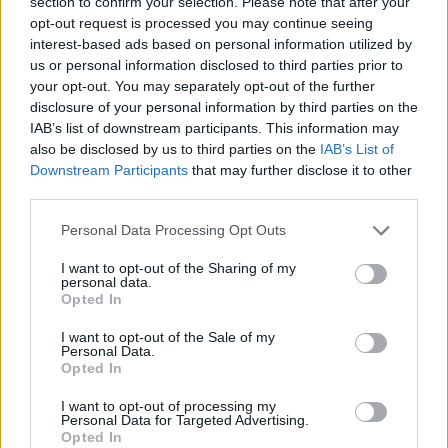
section to confirm your selection. Please note that after your
05.08.2026
opt-out request is processed you may continue seeing
interest-based ads based on personal information utilized by
us or personal information disclosed to third parties prior to
your opt-out. You may separately opt-out of the further
disclosure of your personal information by third parties on the
IAB’s list of downstream participants. This information may
also be disclosed by us to third parties on the
IAB’s List of
Downstream Participants
that may further disclose it to other
third parties.
Please note that this website/app uses one or more Google
Personal Data Processing Opt Outs
services and may gather and store information including but
not limited to your visit or usage behaviour. You may click to
I want to opt-out of the Sharing of my
personal data.
grant or deny consent to Google and its third-party tags to
Opted In
use your data for below specified purposes in below Google
consent section.
I want to opt-out of the Sale of my
Personal Data.
Opted In
Τζορτζίνα Ροντρίγκεζ: Απαντά στα επικριτικά
σχόλια για το σώμα της με μια μακροσκελή
I want to opt-out of processing my
Personal Data for Targeted Advertising.
ανάρτηση – «Αγαπώ τις καμπύλες μου»
Opted In