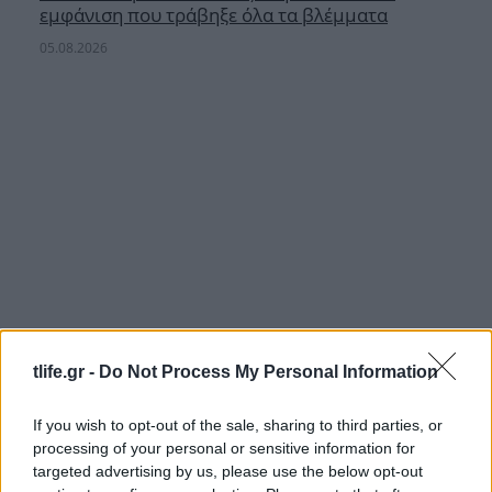
εμφάνιση που τράβηξε όλα τα βλέμματα
05.08.2026
tlife.gr -
Do Not Process My Personal Information
If you wish to opt-out of the sale, sharing to third parties, or
processing of your personal or sensitive information for
Τζένιφερ Λόπεζ: Η selfie της χωρίς μακιγιάζ
targeted advertising by us, please use the below opt-out
αποδεικνύει τη δύναμη του σωστού skincare