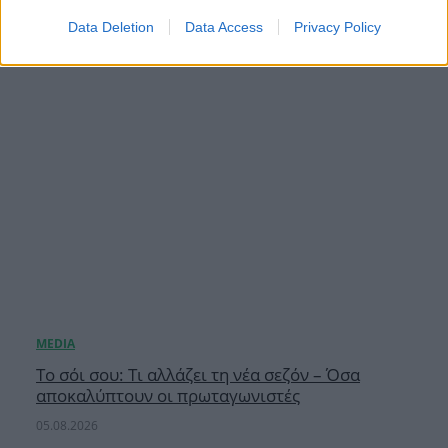
05.08.2026
Data Deletion
Data Access
Privacy Policy
Το σόι σου: Τι αλλάζει τη νέα σεζόν – Όσα
αποκαλύπτουν οι πρωταγωνιστές
05.08.2026