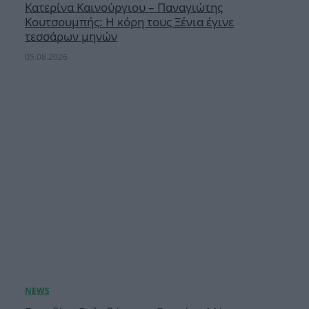
Κατερίνα Καινούργιου – Παναγιώτης
Κουτσουμπής: Η κόρη τους Ξένια έγινε
τεσσάρων μηνών
05.08.2026