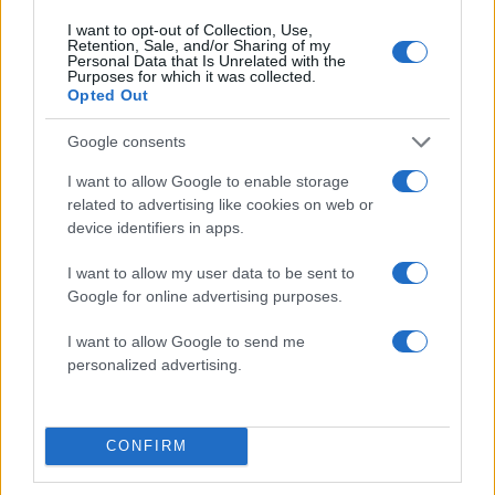
05.08.2026
I want to opt-out of Collection, Use,
Retention, Sale, and/or Sharing of my
Personal Data that Is Unrelated with the
Purposes for which it was collected.
Opted Out
Google consents
I want to allow Google to enable storage
related to advertising like cookies on web or
device identifiers in apps.
I want to allow my user data to be sent to
Google for online advertising purposes.
I want to allow Google to send me
personalized advertising.
Μπράντλεϊ Κούπερ – Τζίτζι Χαντίντ: Η αλήθεια
πίσω από τις βέρες που άναψαν «φωτιές» για
CONFIRM
κρυφό γάμο