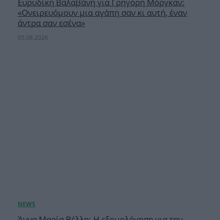
Ευρυδίκη Βαλαβάνη για Γρηγόρη Μόργκαν:
«Oνειρευόμουν μια αγάπη σαν κι αυτή, έναν
άντρα σαν εσένα»
05.08.2026
Άννα Μαρία Βέλλη: Η εξομολόγηση για την