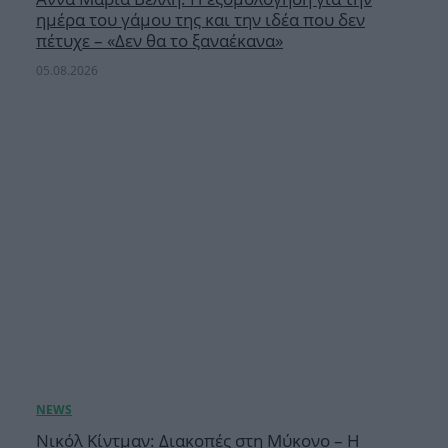
ημέρα του γάμου της και την ιδέα που δεν
πέτυχε – «Δεν θα το ξαναέκανα»
05.08.2026
Νικόλ Κίντμαν: Διακοπές στη Μύκονο – Η