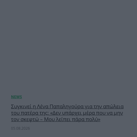
Συγκινεί η Λένα Παπαληγούρα για την απώλεια
του πατέρα της: «Δεν υπάρχει μέρα που να μην
τον σκεφτώ – Μου λείπει πάρα πολύ»
05.08.2026