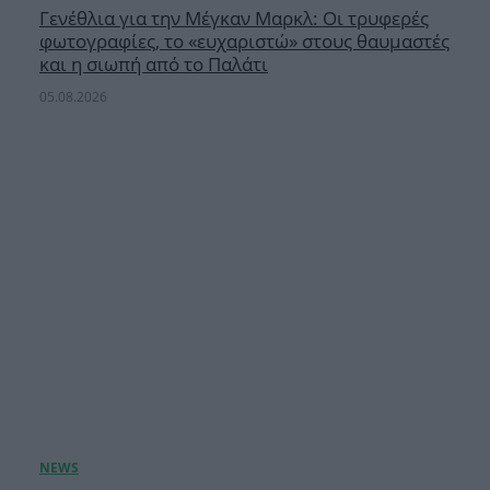
Γενέθλια για την Μέγκαν Μαρκλ: Οι τρυφερές
φωτογραφίες, το «ευχαριστώ» στους θαυμαστές
και η σιωπή από το Παλάτι
05.08.2026