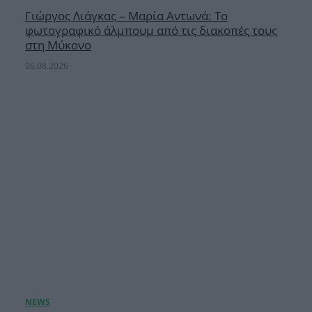
Γιώργος Λιάγκας – Μαρία Αντωνά: Το
φωτογραφικό άλμπουμ από τις διακοπές τους
στη Μύκονο
06.08.2026