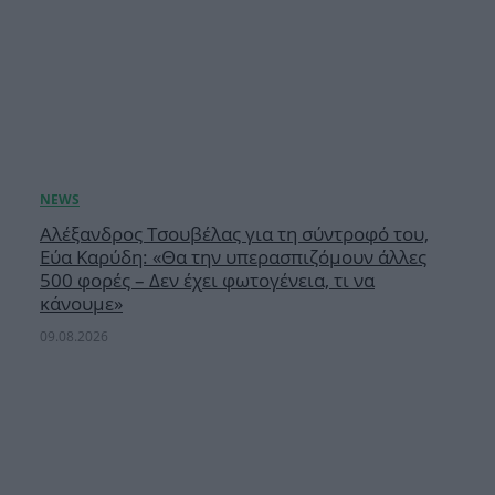
Αλέξανδρος Τσουβέλας για τη σύντροφό του,
Εύα Καρύδη: «Θα την υπερασπιζόμουν άλλες
500 φορές – Δεν έχει φωτογένεια, τι να
κάνουμε»
09.08.2026