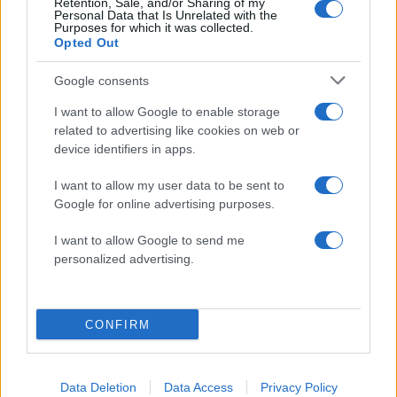
Retention, Sale, and/or Sharing of my
Personal Data that Is Unrelated with the
Purposes for which it was collected.
Opted Out
Google consents
I want to allow Google to enable storage
related to advertising like cookies on web or
device identifiers in apps.
Στέφανος Κασσελάκης: «Η δημιουργία
οικογένειας είναι ένα από τα πιο όμορφα και
I want to allow my user data to be sent to
δημιουργικά όνειρα που έχω»
Google for online advertising purposes.
08.08.2026
I want to allow Google to send me
personalized advertising.
CONFIRM
Data Deletion
Data Access
Privacy Policy