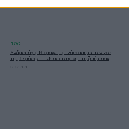
Ανδρομάχη: Η τρυφερή ανάρτηση με τον γιο
της, Γεράσιμο – «Είσαι το φως στη ζωή μου»
08.08.2026