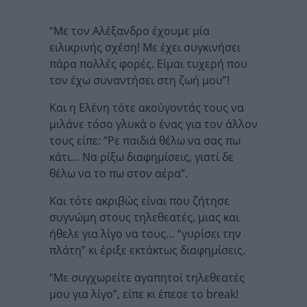
“Με τον Αλέξανδρο έχουμε μία
ειλικρινής σχέση! Με έχει συγκινήσει
πάρα πολλές φορές. Είμαι τυχερή που
τον έχω συναντήσει στη ζωή μου”!
Και η Ελένη τότε ακούγοντάς τους να
μιλάνε τόσο γλυκά ο ένας για τον άλλον
τους είπε: “Ρε παιδιά θέλω να σας πω
κάτι… Να ρίξω διαφημίσεις, γιατί δε
θέλω να το πω στον αέρα”.
Και τότε ακριβώς είναι που ζήτησε
συγνώμη στους τηλεθεατές, μιας και
ήθελε για λίγο να τους… “γυρίσει την
πλάτη” κι έριξε εκτάκτως διαφημίσεις.
“Με συγχωρείτε αγαπητοί τηλεθεατές
μου για λίγο”, είπε κι έπεσε το break!