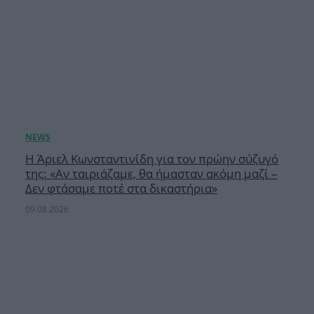
Η Άριελ Κωνσταντινίδη για τον πρώην σύζυγό
της: «Αν ταιριάζαμε, θα ήμασταν ακόμη μαζί –
Δεν φτάσαμε ποτέ στα δικαστήρια»
09.08.2026