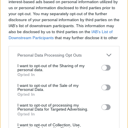
interest-based ads based on personal information utilized by
us or personal information disclosed to third parties prior to
your opt-out. You may separately opt-out of the further
disclosure of your personal information by third parties on the
IAB’s list of downstream participants. This information may
also be disclosed by us to third parties on the
IAB’s List of
Downstream Participants
that may further disclose it to other
third parties.
Please note that this website/app uses one or more Google
Personal Data Processing Opt Outs
services and may gather and store information including but
H Βαλέρια Χοψονίδου βάφτισε τον μονάκριβο
not limited to your visit or usage behaviour. You may click to
I want to opt-out of the Sharing of my
γιο της στην Βουλιαγμένη – Φωτογραφίες
personal data.
grant or deny consent to Google and its third-party tags to
Opted In
09.08.2026
use your data for below specified purposes in below Google
consent section.
I want to opt-out of the Sale of my
Personal Data.
Opted In
I want to opt-out of processing my
Personal Data for Targeted Advertising.
Opted In
I want to opt-out of Collection, Use,