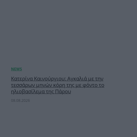
Κατερίνα Καινούργιου: Αγκαλιά με την
τεσσάρων μηνών κόρη της με φόντο το
ηλιοβασίλεμα της Πάρου
08.08.2026