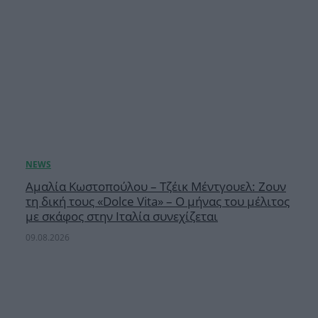
Αμαλία Κωστοπούλου – Τζέικ Μέντγουελ: Ζουν
τη δική τους «Dolce Vita» – Ο μήνας του μέλιτος
με σκάφος στην Ιταλία συνεχίζεται
09.08.2026