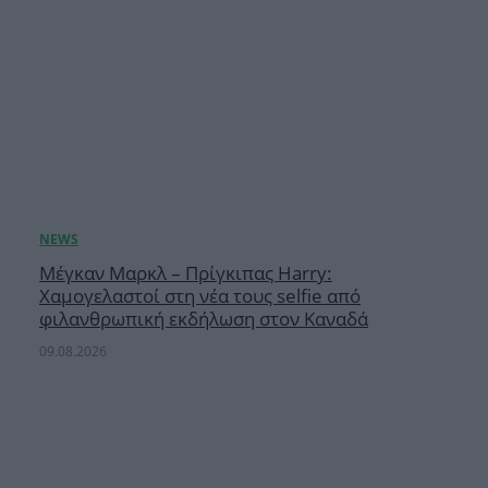
Μέγκαν Μαρκλ – Πρίγκιπας Harry:
Χαμογελαστοί στη νέα τους selfie από
φιλανθρωπική εκδήλωση στον Καναδά
09.08.2026