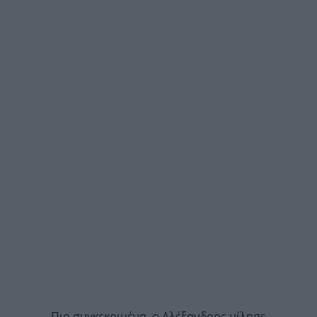
Πιο συγκεκριμένα, ο Αλέξανδρος μίλησε