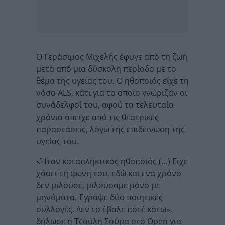
Ο Γεράσιμος Μιχελής έφυγε από τη ζωή
μετά από μια δύσκολη περίοδο με το
θέμα της υγείας του. Ο ηθοποιός είχε τη
νόσο ALS, κάτι για το οποίο γνώριζαν οι
συνάδελφοί του, αφού τα τελευταία
χρόνια απείχε από τις θεατρικές
παραστάσεις, λόγω της επιδείνωση της
υγείας του.
«Ήταν καταπληκτικός ηθοποιός (…) Είχε
χάσει τη φωνή του, εδώ και ένα χρόνο
δεν μιλούσε, μιλούσαμε μόνο με
μηνύματα. Έγραψε δύο ποιητικές
συλλογές. Δεν το έβαλε ποτέ κάτω»,
δήλωσε η Τζούλη Σούμα στο Open για