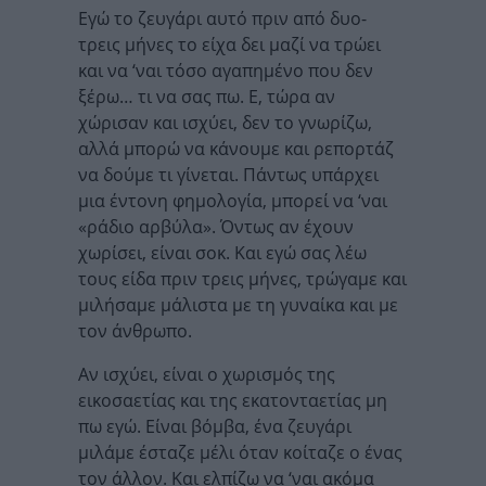
Εγώ το ζευγάρι αυτό πριν από δυο-
τρεις μήνες το είχα δει μαζί να τρώει
και να ‘ναι τόσο αγαπημένο που δεν
ξέρω… τι να σας πω. Ε, τώρα αν
χώρισαν και ισχύει, δεν το γνωρίζω,
αλλά μπορώ να κάνουμε και ρεπορτάζ
να δούμε τι γίνεται. Πάντως υπάρχει
μια έντονη φημολογία, μπορεί να ‘ναι
«ράδιο αρβύλα». Όντως αν έχουν
χωρίσει, είναι σοκ. Και εγώ σας λέω
τους είδα πριν τρεις μήνες, τρώγαμε και
μιλήσαμε μάλιστα με τη γυναίκα και με
τον άνθρωπο.
Αν ισχύει, είναι ο χωρισμός της
εικοσαετίας και της εκατονταετίας μη
πω εγώ. Είναι βόμβα, ένα ζευγάρι
μιλάμε έσταζε μέλι όταν κοίταζε ο ένας
τον άλλον. Και ελπίζω να ‘ναι ακόμα