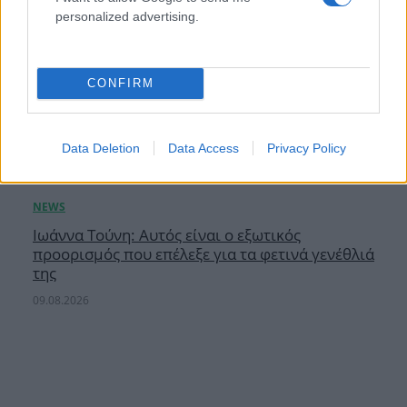
personalized advertising.
CONFIRM
Data Deletion
Data Access
Privacy Policy
Ιωάννα Τούνη: Αυτός είναι ο εξωτικός
προορισμός που επέλεξε για τα φετινά γενέθλιά
της
09.08.2026