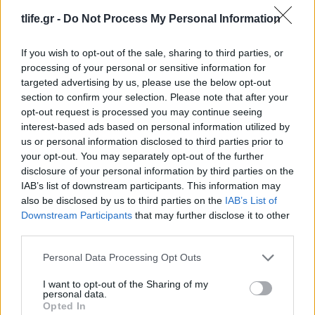
tlife.gr -
Do Not Process My Personal Information
If you wish to opt-out of the sale, sharing to third parties, or
processing of your personal or sensitive information for
targeted advertising by us, please use the below opt-out
section to confirm your selection. Please note that after your
opt-out request is processed you may continue seeing
interest-based ads based on personal information utilized by
us or personal information disclosed to third parties prior to
your opt-out. You may separately opt-out of the further
disclosure of your personal information by third parties on the
Αλέξανδρος Τσουβέλας για τη σύντροφό του,
IAB’s list of downstream participants. This information may
Εύα Καρύδη: «Θα την υπερασπιζόμουν άλλες
also be disclosed by us to third parties on the
IAB’s List of
500 φορές – Δεν έχει φωτογένεια, τι να
Downstream Participants
that may further disclose it to other
κάνουμε»
third parties.
09.08.2026
Please note that this website/app uses one or more Google
Personal Data Processing Opt Outs
services and may gather and store information including but
not limited to your visit or usage behaviour. You may click to
I want to opt-out of the Sharing of my
personal data.
grant or deny consent to Google and its third-party tags to
Opted In
use your data for below specified purposes in below Google