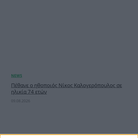
Πέθανε ο ηθοποιός Νίκος Καλογερόπουλος σε
ηλικία 74 ετών
09.08.2026