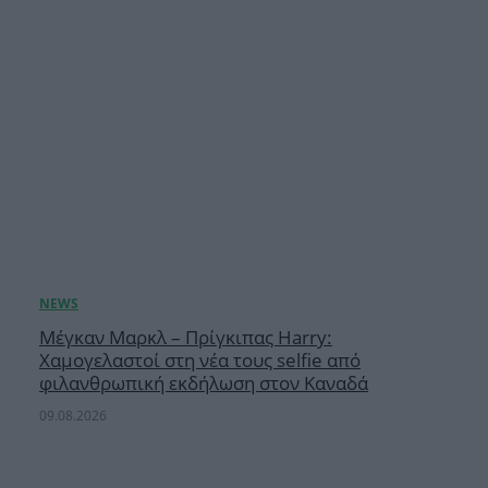
Μέγκαν Μαρκλ – Πρίγκιπας Harry:
Χαμογελαστοί στη νέα τους selfie από
φιλανθρωπική εκδήλωση στον Καναδά
09.08.2026