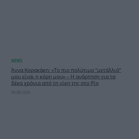
Άννα Κορακάκη: «Το πιο πολύτιμο “μετάλλιό”
μου είναι η κόρη μου» – Η ανάρτηση για τα
δέκα χρόνια από τη νίκη της στο Ρίο
09.08.2026