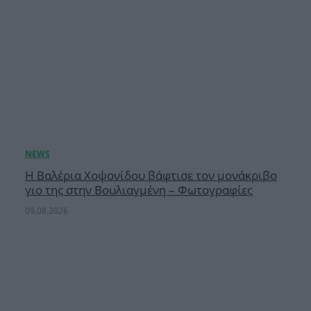
H Βαλέρια Χοψονίδου βάφτισε τον μονάκριβο
γιο της στην Βουλιαγμένη – Φωτογραφίες
09.08.2026