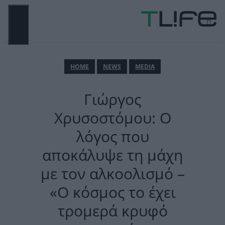
Μετάβαση
σε
περιεχόμενο
ΜΕΝΟΎ
ΗΟΜΕ
NEWS
MEDIA
Γιώργος
Χρυσοστόμου: Ο
λόγος που
αποκάλυψε τη μάχη
με τον αλκοολισμό –
«Ο κόσμος το έχει
τρομερά κρυφό