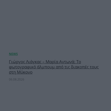
Γιώργος Λιάγκας – Μαρία Αντωνά: Το
φωτογραφικό άλμπουμ από τις διακοπές τους
στη Μύκονο
06.08.2026