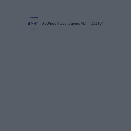
Αριθμός Πιστοποίησης Μ.Η.Τ.232164