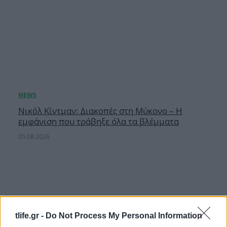
Νικόλ Κίντμαν: Διακοπές στη Μύκονο – Η
εμφάνιση που τράβηξε όλα τα βλέμματα
05.08.2026
tlife.gr -
Do Not Process My Personal Information