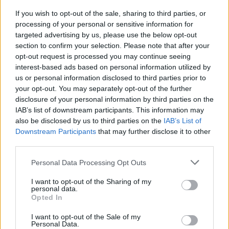
If you wish to opt-out of the sale, sharing to third parties, or
processing of your personal or sensitive information for
targeted advertising by us, please use the below opt-out
section to confirm your selection. Please note that after your
opt-out request is processed you may continue seeing
interest-based ads based on personal information utilized by
us or personal information disclosed to third parties prior to
your opt-out. You may separately opt-out of the further
Τζένιφερ Λόπεζ: Η selfie της χωρίς μακιγιάζ
disclosure of your personal information by third parties on the
αποδεικνύει τη δύναμη του σωστού skincare
IAB’s list of downstream participants. This information may
also be disclosed by us to third parties on the
IAB’s List of
05.08.2026
Downstream Participants
that may further disclose it to other
third parties.
Please note that this website/app uses one or more Google
Personal Data Processing Opt Outs
services and may gather and store information including but
not limited to your visit or usage behaviour. You may click to
I want to opt-out of the Sharing of my
personal data.
grant or deny consent to Google and its third-party tags to
Opted In
use your data for below specified purposes in below Google
consent section.
I want to opt-out of the Sale of my
Personal Data.