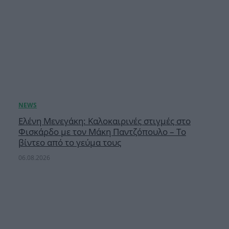
Ελένη Μενεγάκη: Καλοκαιρινές στιγμές στο
Φισκάρδο με τον Μάκη Παντζόπουλο – Το
βίντεο από το γεύμα τους
06.08.2026