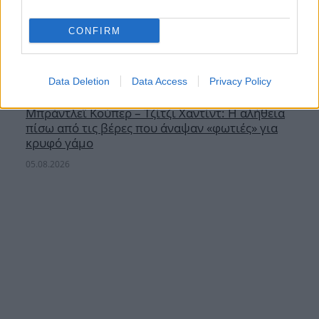
CONFIRM
Data Deletion
Data Access
Privacy Policy
Μπράντλεϊ Κούπερ – Τζίτζι Χαντίντ: Η αλήθεια
πίσω από τις βέρες που άναψαν «φωτιές» για
κρυφό γάμο
05.08.2026