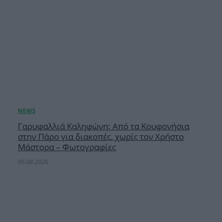
Γαρυφαλλιά Καληφώνη: Από τα Κουφονήσια
στην Πάρο για διακοπές, χωρίς τον Χρήστο
Μάστορα – Φωτογραφίες
06.08.2026