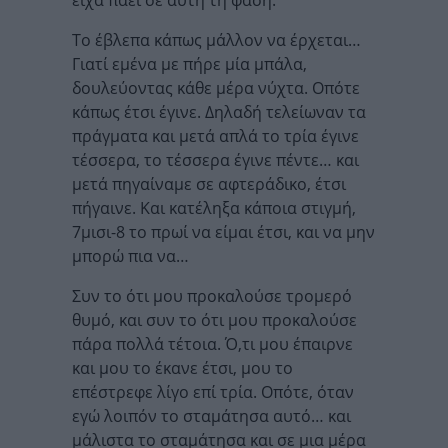
είχα πάει σε αυτή τη φάση.
Το έβλεπα κάπως μάλλον να έρχεται…
Γιατί εμένα με πήρε μία μπάλα,
δουλεύοντας κάθε μέρα νύχτα. Οπότε
κάπως έτσι έγινε. Δηλαδή τελείωναν τα
πράγματα και μετά απλά το τρία έγινε
τέσσερα, το τέσσερα έγινε πέντε… και
μετά πηγαίναμε σε αφτεράδικο, έτσι
πήγαινε. Και κατέληξα κάποια στιγμή,
7μισι-8 το πρωί να είμαι έτσι, και να μην
μπορώ πια να…
Συν το ότι μου προκαλούσε τρομερό
θυμό, και συν το ότι μου προκαλούσε
πάρα πολλά τέτοια. Ό,τι μου έπαιρνε
και μου το έκανε έτσι, μου το
επέστρεφε λίγο επί τρία. Οπότε, όταν
εγώ λοιπόν το σταμάτησα αυτό… και
μάλιστα το σταμάτησα και σε μια μέρα