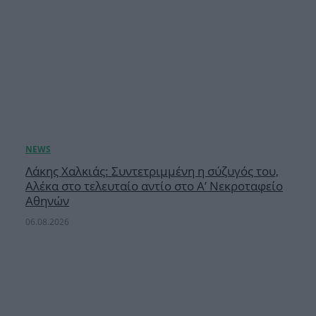
Λάκης Χαλκιάς: Συντετριμμένη η σύζυγός του,
Αλέκα στο τελευταίο αντίο στο Α’ Νεκροταφείο
Αθηνών
06.08.2026