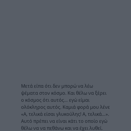
Μετά είπα ότι δεν μπορώ να λέω
ψέματα στον κόσμο.
Και θέλω να ξέρει
ο κόσμος ότι αυτός… εγώ είμαι
ολόκληρος αυτός. Καμιά φορά μου λένε
«Α, τελικά είσαι γλυκούλης! Α, τελικά…».
Αυτό πρέπει να είναι κάτι το οποίο εγώ
θέλω να να πεθάνω και να έχει λυθεί.