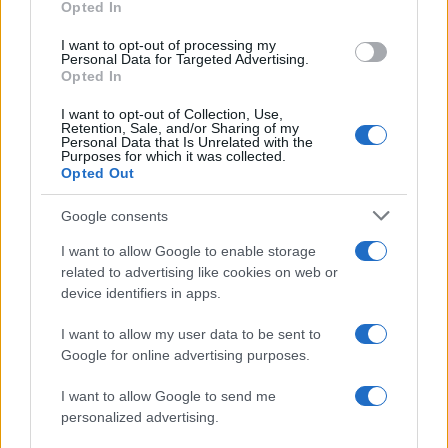
Opted In
I want to opt-out of processing my
Personal Data for Targeted Advertising.
Opted In
I want to opt-out of Collection, Use,
Retention, Sale, and/or Sharing of my
Personal Data that Is Unrelated with the
Purposes for which it was collected.
Katy Perry: Στη Μύκονο η παγκόσμια pop star
Opted Out
μαζί με τον σύντροφό της, Justin Trudeau – Οι
βόλτες στο Nammos
Google consents
06.08.2026
I want to allow Google to enable storage
related to advertising like cookies on web or
device identifiers in apps.
I want to allow my user data to be sent to
Google for online advertising purposes.
I want to allow Google to send me
personalized advertising.