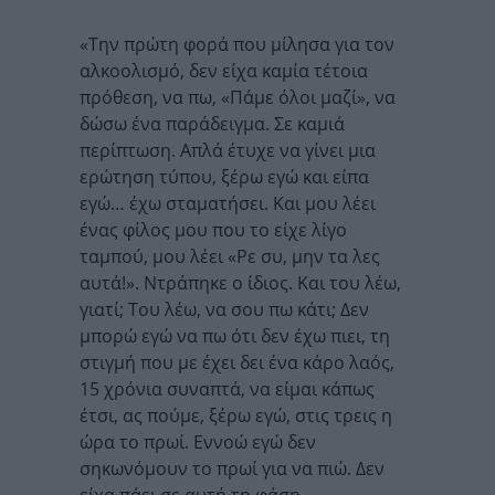
«Την πρώτη φορά που μίλησα για τον
αλκοολισμό, δεν είχα καμία τέτοια
πρόθεση, να πω, «Πάμε όλοι μαζί», να
δώσω ένα παράδειγμα. Σε καμιά
περίπτωση. Απλά έτυχε να γίνει μια
ερώτηση τύπου, ξέρω εγώ και είπα
εγώ… έχω σταματήσει. Και μου λέει
ένας φίλος μου που το είχε λίγο
ταμπού, μου λέει «Ρε συ, μην τα λες
αυτά!». Ντράπηκε ο ίδιος. Και του λέω,
γιατί; Του λέω, να σου πω κάτι; Δεν
μπορώ εγώ να πω ότι δεν έχω πιει, τη
στιγμή που με έχει δει ένα κάρο λαός,
15 χρόνια συναπτά, να είμαι κάπως
έτσι, ας πούμε, ξέρω εγώ, στις τρεις η
ώρα το πρωί. Εννοώ εγώ δεν
σηκωνόμουν το πρωί για να πιώ. Δεν