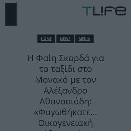
Μετάβαση
σε
περιεχόμενο
ΜΕΝΟΎ
ΗΟΜΕ
NEWS
MEDIA
Η Φαίη Σκορδά για
το ταξίδι στο
Μονακό με τον
Αλέξανδρο
Αθανασιάδη:
«Φαγωθήκατε…
Οικογενειακή