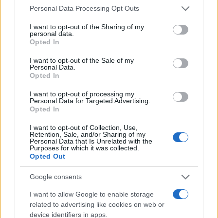
Please note that this website/app uses one or more Google
Personal Data Processing Opt Outs
services and may gather and store information including but
not limited to your visit or usage behaviour. You may click to
I want to opt-out of the Sharing of my
personal data.
grant or deny consent to Google and its third-party tags to
Opted In
use your data for below specified purposes in below Google
consent section.
I want to opt-out of the Sale of my
Personal Data.
Opted In
I want to opt-out of processing my
Personal Data for Targeted Advertising.
Opted In
Αθηνά Οικονομάκου: Το βίντεο από τις
διακοπές της στο Μπόρα Μπόρα και το δίλημμα
I want to opt-out of Collection, Use,
– «Είμαι ξαπλωμένη έχοντας αυτή τη θέα»
Retention, Sale, and/or Sharing of my
Personal Data that Is Unrelated with the
Purposes for which it was collected.
06.08.2026
Opted Out
Google consents
I want to allow Google to enable storage
related to advertising like cookies on web or
device identifiers in apps.