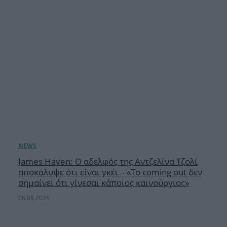
James Haven: Ο αδελφός της Αντζελίνα Τζολί
αποκάλυψε ότι είναι γκέι – «Το coming out δεν
σημαίνει ότι γίνεσαι κάποιος καινούργιος»
06.08.2026