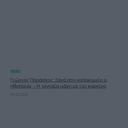
Γιώργος Παράσχος: Ξανά στο νοσοκομείο ο
ηθοποιός – Η γενναία μάχη με τον καρκίνο
06.08.2026