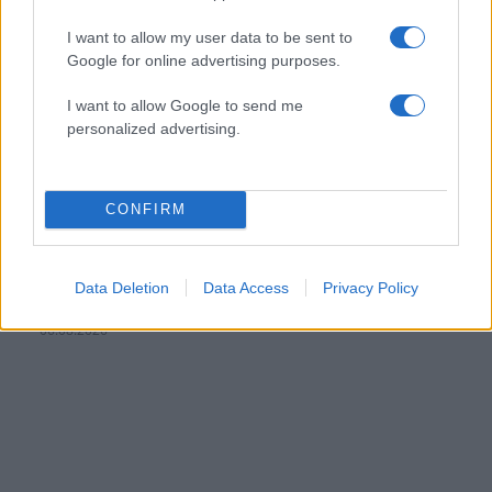
I want to allow my user data to be sent to
Google for online advertising purposes.
I want to allow Google to send me
personalized advertising.
CONFIRM
Μαρία Κορινθίου: «Αισθάνομαι μπουχτισμένη»
– Απαντάει για την αποχή της από τη
Data Deletion
Data Access
Privacy Policy
δημοσιότητα
06.08.2026