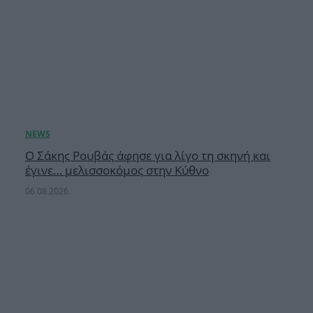
Ο Σάκης Ρουβάς άφησε για λίγο τη σκηνή και
έγινε… μελισσοκόμος στην Κύθνο
06.08.2026