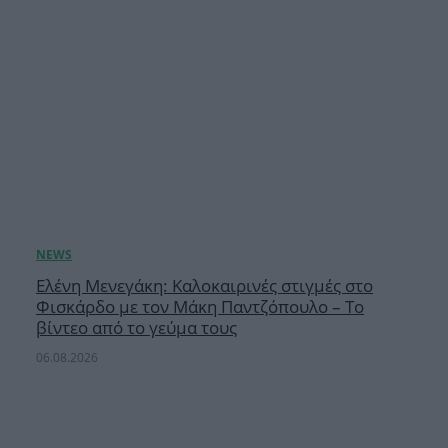
Ελένη Μενεγάκη: Καλοκαιρινές στιγμές στο
Φισκάρδο με τον Μάκη Παντζόπουλο – Το
βίντεο από το γεύμα τους
06.08.2026