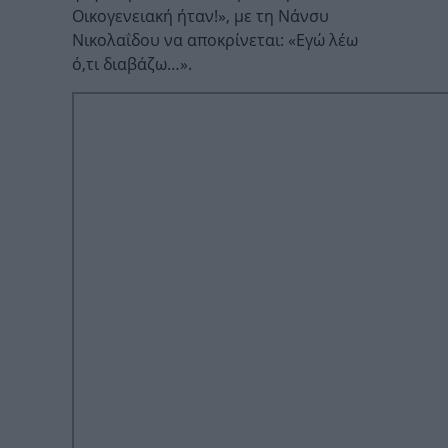
Οικογενειακή ήταν!», με τη Νάνσυ
Νικολαΐδου να αποκρίνεται: «Εγώ λέω
ό,τι διαβάζω…».