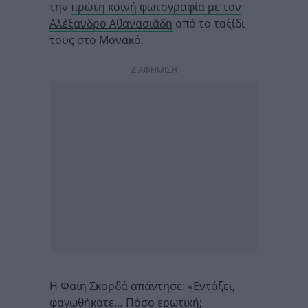
την
πρώτη κοινή φωτογραφία με τον
Αλέξανδρο Αθανασιάδη
από το ταξίδι
τους στο Μονακό.
ΔΙΑΦΗΜΙΣΗ
Η Φαίη Σκορδά απάντησε: «Εντάξει,
φαγωθήκατε… Πόσο ερωτική;