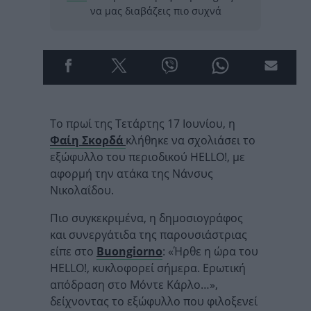
να μας διαβάζεις πιο συχνά
Το πρωί της Τετάρτης 17 Ιουνίου, η
Φαίη Σκορδά
κλήθηκε να σχολιάσει το
εξώφυλλο του περιοδικού HELLO!, με
αφορμή την ατάκα της Νάνσυς
Νικολαΐδου.
Πιο συγκεκριμένα, η δημοσιογράφος
και συνεργάτιδα της παρουσιάστριας
είπε στο
Buongiorno
: «Ήρθε η ώρα του
HELLO!, κυκλοφορεί σήμερα. Ερωτική
απόδραση στο Μόντε Κάρλο…»,
δείχνοντας το εξώφυλλο που φιλοξενεί