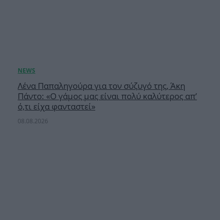
Λένα Παπαληγούρα για τον σύζυγό της, Άκη
Πάντο: «Ο γάμος μας είναι πολύ καλύτερος απ’
ό,τι είχα φανταστεί»
08.08.2026