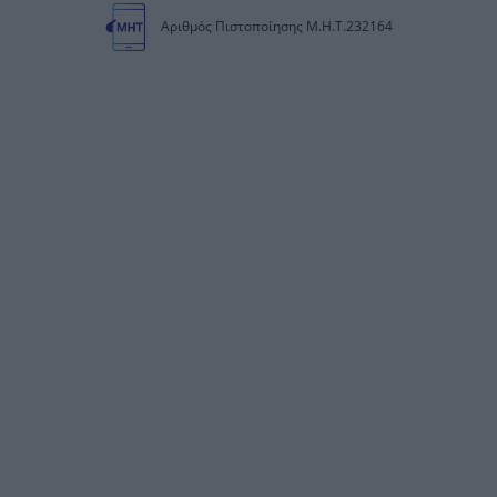
Αριθμός Πιστοποίησης Μ.Η.Τ.232164