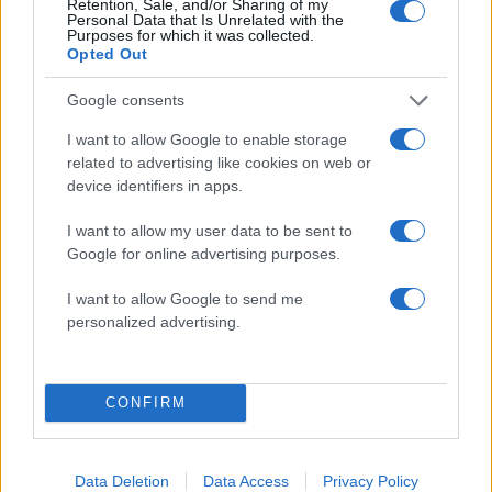
Retention, Sale, and/or Sharing of my
Personal Data that Is Unrelated with the
Purposes for which it was collected.
Opted Out
Google consents
Στέφανος Κασσελάκης: «Η δημιουργία
οικογένειας είναι ένα από τα πιο όμορφα και
I want to allow Google to enable storage
δημιουργικά όνειρα που έχω»
related to advertising like cookies on web or
device identifiers in apps.
08.08.2026
I want to allow my user data to be sent to
Google for online advertising purposes.
I want to allow Google to send me
personalized advertising.
CONFIRM
Data Deletion
Data Access
Privacy Policy