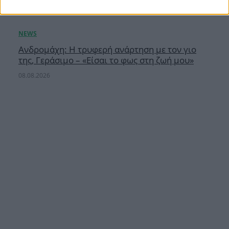
Ανδρομάχη: Η τρυφερή ανάρτηση με τον γιο
της, Γεράσιμο – «Είσαι το φως στη ζωή μου»
08.08.2026