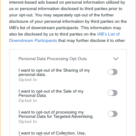
interest-based ads based on personal information utilized by
us or personal information disclosed to third parties prior to
your opt-out. You may separately opt-out of the further
disclosure of your personal information by third parties on the
IAB’s list of downstream participants. This information may
also be disclosed by us to third parties on the
IAB’s List of
Κατερίνα Καινούργιου: Η νέα φωτογραφία της
Downstream Participants
that may further disclose it to other
κόρης της από τις διακοπές τους στην Πάρο
third parties.
08.08.2026
Please note that this website/app uses one or more Google
Personal Data Processing Opt Outs
services and may gather and store information including but
not limited to your visit or usage behaviour. You may click to
I want to opt-out of the Sharing of my
personal data.
grant or deny consent to Google and its third-party tags to
Opted In
use your data for below specified purposes in below Google
consent section.
I want to opt-out of the Sale of my
Personal Data.
Opted In
I want to opt-out of processing my
Personal Data for Targeted Advertising.
Opted In
I want to opt-out of Collection, Use,