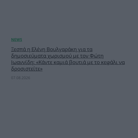
Ξεσπά η Ελένη Βουλγαράκη για τα
δημοσιεύματα χωρισμού με τον Φώτη
Ιωαννίδη: «Κάντε καμιά βουτιά με το κεφάλι να
δροσιστείτε»
07.08.2026