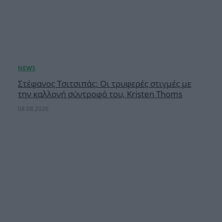
Στέφανος Τσιτσιπάς: Οι τρυφερές στιγμές με
την καλλονή σύντροφό του, Kristen Thoms
08.08.2026