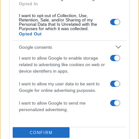
Opted In
I want to opt-out of Collection, Use,
Retention, Sale, and/or Sharing of my
Personal Data that Is Unrelated with the
Purposes for which it was collected.
Opted Out
Google consents
I want to allow Google to enable storage
related to advertising like cookies on web or
device identifiers in apps.
I want to allow my user data to be sent to
Στέφανος Κασσελάκης: «Η δημιουργία
Google for online advertising purposes.
οικογένειας είναι ένα από τα πιο όμορφα και
I want to allow Google to send me
δημιουργικά όνειρα που έχω»
personalized advertising.
08.08.2026
CONFIRM