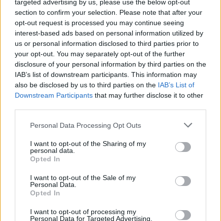
targeted advertising by us, please use the below opt-out
section to confirm your selection. Please note that after your
opt-out request is processed you may continue seeing
interest-based ads based on personal information utilized by
us or personal information disclosed to third parties prior to
your opt-out. You may separately opt-out of the further
disclosure of your personal information by third parties on the
IAB’s list of downstream participants. This information may
also be disclosed by us to third parties on the
IAB’s List of
Downstream Participants
that may further disclose it to other
third parties.
Please note that this website/app uses one or more Google
Personal Data Processing Opt Outs
services and may gather and store information including but
not limited to your visit or usage behaviour. You may click to
I want to opt-out of the Sharing of my
personal data.
grant or deny consent to Google and its third-party tags to
Κατερίνα Καινούργιου: Η νέα φωτογραφία της
Opted In
use your data for below specified purposes in below Google
κόρης της από τις διακοπές τους στην Πάρο
consent section.
I want to opt-out of the Sale of my
08.08.2026
Personal Data.
Opted In
I want to opt-out of processing my
Personal Data for Targeted Advertising.