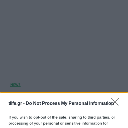
Ελίζαμπεθ Ελέτσι: Στον Άγιο Νεκτάριο με τον
σύζυγό της και τον γιο τους – «Σήμερα πήραμε
tlife.gr -
Do Not Process My Personal Information
την ευχή για τον γιο μας»
08.08.2026
If you wish to opt-out of the sale, sharing to third parties, or
processing of your personal or sensitive information for