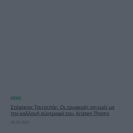
Στέφανος Τσιτσιπάς: Οι τρυφερές στιγμές με
την καλλονή σύντροφό του, Kristen Thoms
08.08.2026