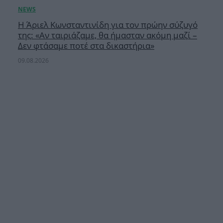
Η Άριελ Κωνσταντινίδη για τον πρώην σύζυγό
της: «Αν ταιριάζαμε, θα ήμασταν ακόμη μαζί –
Δεν φτάσαμε ποτέ στα δικαστήρια»
09.08.2026