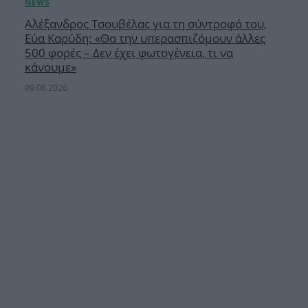
Αλέξανδρος Τσουβέλας για τη σύντροφό του,
Εύα Καρύδη: «Θα την υπερασπιζόμουν άλλες
500 φορές – Δεν έχει φωτογένεια, τι να
κάνουμε»
09.08.2026