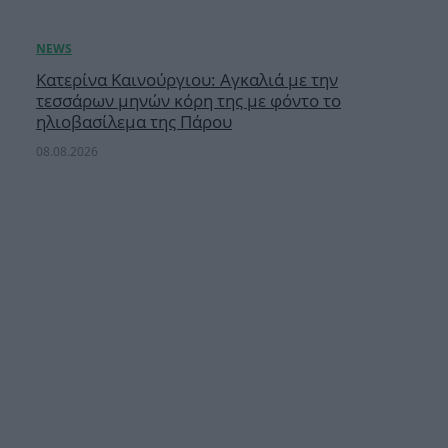
Κατερίνα Καινούργιου: Αγκαλιά με την
τεσσάρων μηνών κόρη της με φόντο το
ηλιοβασίλεμα της Πάρου
08.08.2026