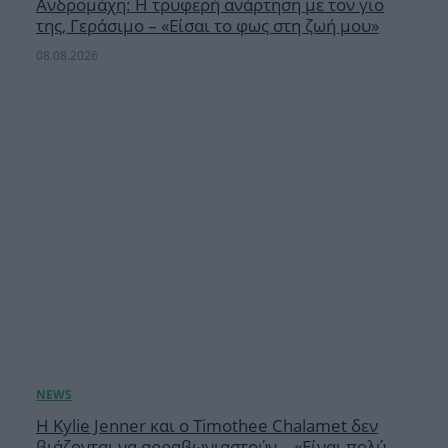
Ανδρομάχη: Η τρυφερή ανάρτηση με τον γιο
της, Γεράσιμο – «Είσαι το φως στη ζωή μου»
08.08.2026
Η Kylie Jenner και ο Timothee Chalamet δεν
βιάζονται να αρραβωνιαστούν – «Είναι πολύ