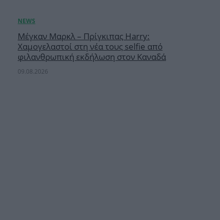
Μέγκαν Μαρκλ – Πρίγκιπας Harry:
Χαμογελαστοί στη νέα τους selfie από
φιλανθρωπική εκδήλωση στον Καναδά
09.08.2026