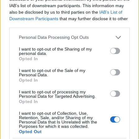
IAB’s list of downstream participants. This information may
H Βαλέρια Χοψονίδου βάφτισε τον μονάκριβο
also be disclosed by us to third parties on the
IAB’s List of
γιο της στην Βουλιαγμένη – Φωτογραφίες
Downstream Participants
that may further disclose it to other
third parties.
09.08.2026
Please note that this website/app uses one or more Google
Personal Data Processing Opt Outs
services and may gather and store information including but
not limited to your visit or usage behaviour. You may click to
I want to opt-out of the Sharing of my
personal data.
grant or deny consent to Google and its third-party tags to
Opted In
use your data for below specified purposes in below Google
consent section.
I want to opt-out of the Sale of my
Personal Data.
Opted In
I want to opt-out of processing my
Personal Data for Targeted Advertising.
Opted In
I want to opt-out of Collection, Use,
Retention, Sale, and/or Sharing of my
Personal Data that Is Unrelated with the
Purposes for which it was collected.
Opted Out