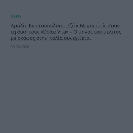
Αμαλία Κωστοπούλου – Τζέικ Μέντγουελ: Ζουν
τη δική τους «Dolce Vita» – Ο μήνας του μέλιτος
με σκάφος στην Ιταλία συνεχίζεται
09.08.2026