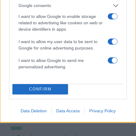
Στέφανος Κασσελάκης: «Η δημιουργία
Google consents
οικογένειας είναι ένα από τα πιο όμορφα και
δημιουργικά όνειρα που έχω»
I want to allow Google to enable storage
related to advertising like cookies on web or
08.08.2026
device identifiers in apps.
I want to allow my user data to be sent to
Google for online advertising purposes.
I want to allow Google to send me
personalized advertising.
CONFIRM
Data Deletion
Data Access
Privacy Policy