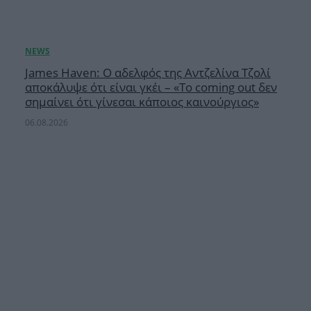
James Haven: Ο αδελφός της Αντζελίνα Τζολί
αποκάλυψε ότι είναι γκέι – «Το coming out δεν
σημαίνει ότι γίνεσαι κάποιος καινούργιος»
06.08.2026