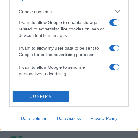
Μαρία Κορινθίου: «Αισθάνομαι μπουχτισμένη»
Google consents
– Απαντάει για την αποχή της από τη
I want to allow Google to enable storage
δημοσιότητα
related to advertising like cookies on web or
06.08.2026
device identifiers in apps.
I want to allow my user data to be sent to
Google for online advertising purposes.
I want to allow Google to send me
personalized advertising.
CONFIRM
Data Deletion
Data Access
Privacy Policy