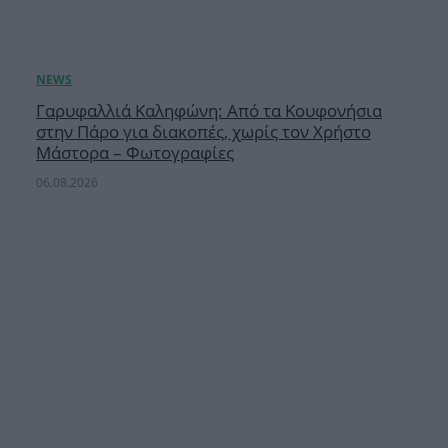
Γαρυφαλλιά Καληφώνη: Από τα Κουφονήσια
στην Πάρο για διακοπές, χωρίς τον Χρήστο
Μάστορα – Φωτογραφίες
06.08.2026