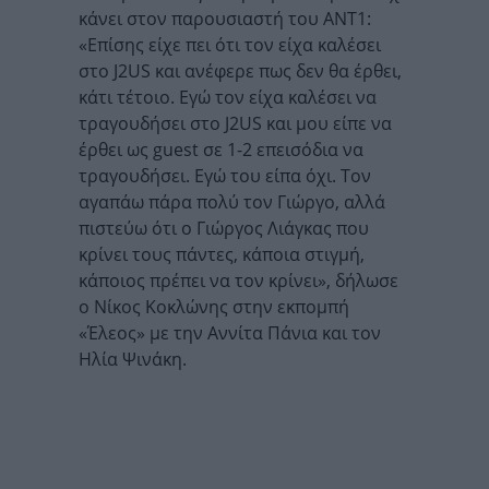
κάνει στον παρουσιαστή του ANT1:
«Επίσης είχε πει ότι τον είχα καλέσει
στο J2US και ανέφερε πως δεν θα έρθει,
κάτι τέτοιο. Εγώ τον είχα καλέσει να
τραγουδήσει στο J2US και μου είπε να
έρθει ως guest σε 1-2 επεισόδια να
τραγουδήσει. Εγώ του είπα όχι. Τον
αγαπάω πάρα πολύ τον Γιώργο, αλλά
πιστεύω ότι ο Γιώργος Λιάγκας που
κρίνει τους πάντες, κάποια στιγμή,
κάποιος πρέπει να τον κρίνει», δήλωσε
ο Νίκος Κοκλώνης στην εκπομπή
«Έλεος» με την Αννίτα Πάνια και τον
Ηλία Ψινάκη.