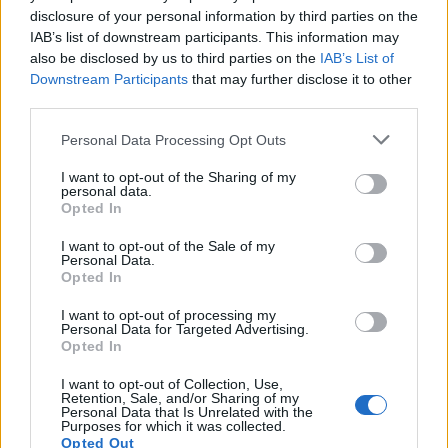
disclosure of your personal information by third parties on the
IAB’s list of downstream participants. This information may
Αθηνά Οικονομάκου: Το βίντεο από τις
also be disclosed by us to third parties on the
IAB’s List of
διακοπές της στο Μπόρα Μπόρα και το δίλημμα
Downstream Participants
that may further disclose it to other
– «Είμαι ξαπλωμένη έχοντας αυτή τη θέα»
third parties.
06.08.2026
Please note that this website/app uses one or more Google
Personal Data Processing Opt Outs
services and may gather and store information including but
not limited to your visit or usage behaviour. You may click to
I want to opt-out of the Sharing of my
personal data.
grant or deny consent to Google and its third-party tags to
Opted In
use your data for below specified purposes in below Google
consent section.
I want to opt-out of the Sale of my
Personal Data.
Opted In
I want to opt-out of processing my
Personal Data for Targeted Advertising.
Opted In
I want to opt-out of Collection, Use,
Retention, Sale, and/or Sharing of my
Personal Data that Is Unrelated with the
Purposes for which it was collected.
Opted Out