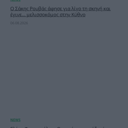
Ο Σάκης Ρουβάς άφησε για λίγο τη σκηνή και
έγινε… μελισσοκόμος στην Κύθνο
06.08.2026