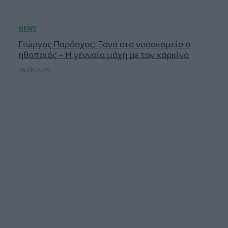
Γιώργος Παράσχος: Ξανά στο νοσοκομείο ο
ηθοποιός – Η γενναία μάχη με τον καρκίνο
06.08.2026