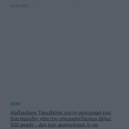
08.08.2026
Αλέξανδρος Τσουβέλας για τη σύντροφό του,
Εύα Καρύδη: «Θα την υπερασπιζόμουν άλλες
500 φορές – Δεν έχει φωτογένεια, τι να