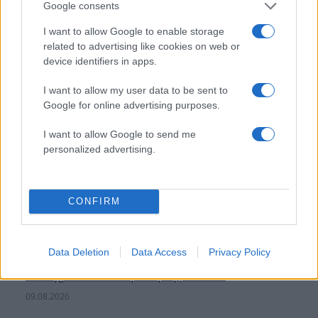
Google consents
I want to allow Google to enable storage
related to advertising like cookies on web or
device identifiers in apps.
I want to allow my user data to be sent to
Google for online advertising purposes.
I want to allow Google to send me
personalized advertising.
CONFIRM
Άννα Κορακάκη: «Το πιο πολύτιμο “μετάλλιό”
Data Deletion
Data Access
Privacy Policy
μου είναι η κόρη μου» – Η ανάρτηση για τα
δέκα χρόνια από τη νίκη της στο Ρίο
09.08.2026