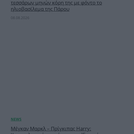
τεσσάρων μηνών κόρη της με φόντο το
ηλιοβασίλεμα της Πάρου
08.08.2026
Μέγκαν Μαρκλ – Πρίγκιπας Harry: