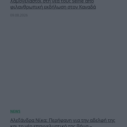
Χαμογελαστοί στη νέα τους selfie από
φιλανθρωπική εκδήλωση στον Καναδά
09.08.2026
Αλεξάνδρα Νίκα: Περήφανη για την αδελφή της
και το νέο επαγγελματικό της βήμα –