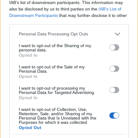
09.08.2026
IAB’s list of downstream participants. This information may
also be disclosed by us to third parties on the
IAB’s List of
Downstream Participants
that may further disclose it to other
third parties.
Please note that this website/app uses one or more Google
Personal Data Processing Opt Outs
services and may gather and store information including but
not limited to your visit or usage behaviour. You may click to
I want to opt-out of the Sharing of my
personal data.
grant or deny consent to Google and its third-party tags to
Opted In
use your data for below specified purposes in below Google
consent section.
I want to opt-out of the Sale of my
Personal Data.
Opted In
I want to opt-out of processing my
Personal Data for Targeted Advertising.
Opted In
I want to opt-out of Collection, Use,
Retention, Sale, and/or Sharing of my
H Βαλέρια Χοψονίδου βάφτισε τον μονάκριβο
Personal Data that Is Unrelated with the
γιο της στην Βουλιαγμένη – Φωτογραφίες
Purposes for which it was collected.
Opted Out
09.08.2026