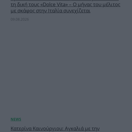
τη δική τους «Dolce Vita» – Ο μήνας του μέλιτος
με σκάφος στην Ιταλία συνεχίζεται
09.08.2026
Κατερίνα Καινούργιου: Αγκαλιά με την