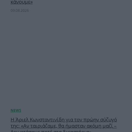
κάνουμε»
09.08.2026
Η Άριελ Κωνσταντινίδη για τον πρώην σύζυγό
της: «Αν ταιριάζαμε, θα ήμασταν ακόμη μαζί –
Δεν φτάσαμε ποτέ στα δικαστήρια»