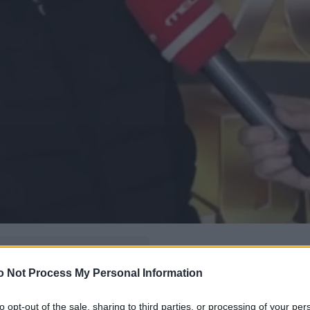
δώ
και πρόσθεσέ μας
o Not Process My Personal Information
εις πιο συχνά
to opt-out of the sale, sharing to third parties, or processing of your per