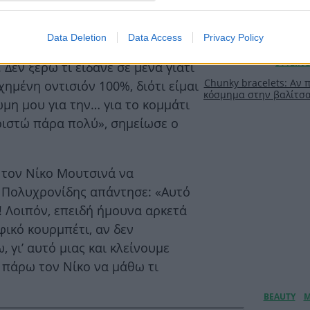
ν ένα παντελώς αποτυχημένο κατά
Data Deletion
Data Access
Privacy Policy
οίο για κάποιο λόγο οι άνθρωποι
ι. Δεν ξέρω τι είδανε σε μένα γιατί
Chunky bracelets: Αν 
ημένη οντισιόν 100%, διότι είμαι
κόσμημα στην βαλίτσα 
μη μου για την… για το κομμάτι
ριστώ πάρα πολύ», σημείωσε ο
 τον Νίκο Μουτσινά να
ς Πολυχρονίδης απάντησε: «Αυτό
! Λοιπόν, επειδή ήμουνα αρκετά
ικό κουρμπέτι, αν δεν
 γι’ αυτό μιας και κλείνουμε
α πάρω τον Νίκο να μάθω τι