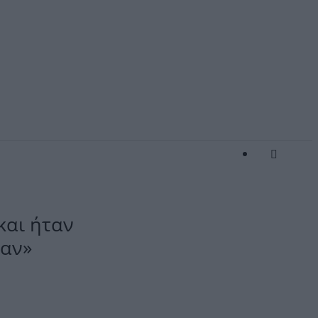
και ήταν
ξαν»