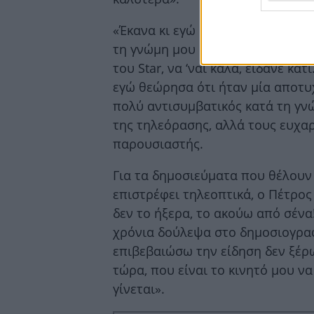
«Έκανα κι εγώ δοκιμαστικό, ήτα
τη γνώμη μου δοκιμαστικό, το οπ
του Star, να ‘ναι καλά, είδανε κάτ
εγώ θεώρησα ότι ήταν μία αποτυχ
πολύ αντισυμβατικός κατά τη γνώ
της τηλεόρασης, αλλά τους ευχα
παρουσιαστής.
Για τα δημοσιεύματα που θέλουν
επιστρέφει τηλεοπτικά, ο Πέτρο
δεν το ήξερα, το ακούω από σένα
χρόνια δούλεψα στο δημοσιογραφ
επιβεβαιώσω την είδηση δεν ξέρω,
τώρα, που είναι το κινητό μου ν
γίνεται».