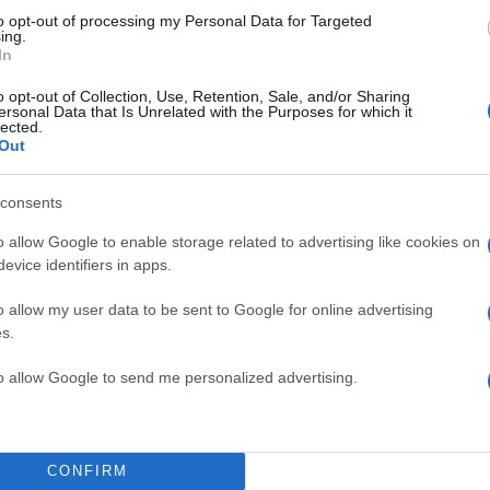
to opt-out of processing my Personal Data for Targeted
ing.
In
o opt-out of Collection, Use, Retention, Sale, and/or Sharing
η μας εβδομάδα και τα
ersonal Data that Is Unrelated with the Purposes for which it
lected.
 πρόκειται για ένα project, που
Out
Σχεδόν δεν πιστεύω ότι είμαι σε
 Είναι κάτι ανεπανάληπτο για την
consents
ρχικά ο Πέτρος Πολυχρονίδης.
o allow Google to enable storage related to advertising like cookies on
TOP STO
evice identifiers in apps.
ίες ενός project που γίνεται για
ε απόλυτη ευχαρίστηση για το
o allow my user data to be sent to Google for online advertising
s.
ά φοβερά που έχω να κάνω με 100
ε μου κόσμο και πάρε μου την
to allow Google to send me personalized advertising.
αίσθητος άνθρωπος και το λέω με
ρη αναισθησία σε ό,τι αφορά τα
ότι μπορεί η δουλειά να γίνει
CONFIRM