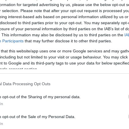
formation for targeted advertising by us, please use the below opt-out s
ΔΙΑΦΗ
σε η κάμερα της εκπομπής
r selection. Please note that after your opt-out request is processed y
φος, Χρήστος Λυσσέας.
eing interest-based ads based on personal information utilized by us or
disclosed to third parties prior to your opt-out. You may separately opt-
losure of your personal information by third parties on the IAB’s list of
ε όλα, ρωτήθηκε για την νέα
. This information may also be disclosed by us to third parties on the
IA
 την οποία θα παρουσιάσει, ενώ
Participants
that may further disclose it to other third parties.
τα που θέλουν τον
Νίκο
 that this website/app uses one or more Google services and may gath
τικά.
including but not limited to your visit or usage behaviour. You may click 
 to Google and its third-party tags to use your data for below specifi
ΗΜΙΣΗ
ogle consent section.
l Data Processing Opt Outs
o opt-out of the Sharing of my personal data.
In
o opt-out of the Sale of my Personal Data.
In