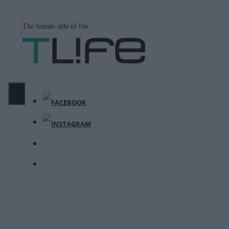
Μετάβαση
σε
The female side of life
περιεχόμενο
ΜΕΝΟΎ