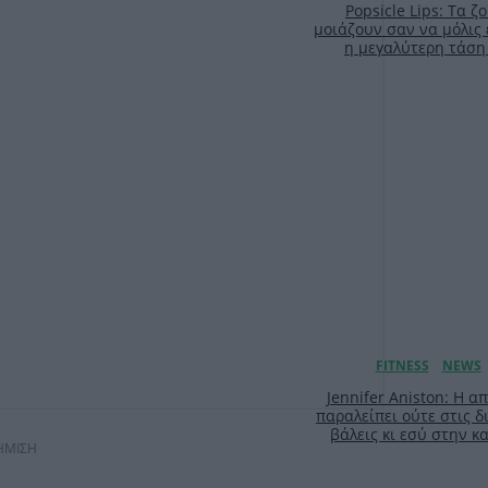
Popsicle Lips: Τα 
μοιάζουν σαν να μόλις 
η μεγαλύτερη τάση
Jennifer Aniston: Η 
παραλείπει ούτε στις δ
βάλεις κι εσύ στην 
ΗΜΙΣΗ