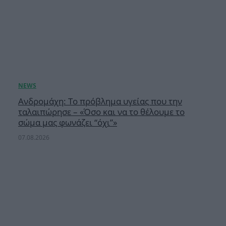
Ανδρομάχη: Το πρόβλημα υγείας που την
ταλαιπώρησε – «Όσο και να το θέλουμε το
σώμα μας φωνάζει “όχι”»
07.08.2026