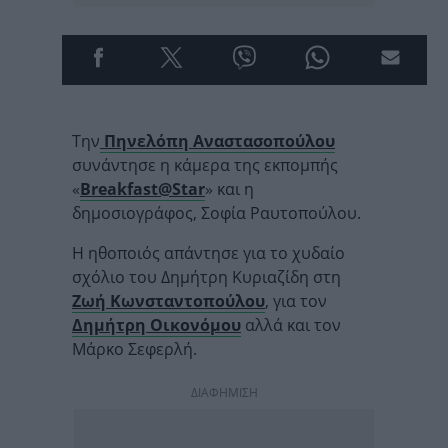
Την
Πηνελόπη Αναστασοπούλου
συνάντησε η κάμερα της εκπομπής
«
Breakfast@Star
» και η
δημοσιογράφος, Σοφία Ραυτοπούλου.
Η ηθοποιός απάντησε για το χυδαίο
σχόλιο του Δημήτρη Κυριαζίδη στη
Ζωή Κωνσταντοπούλου
, για τον
Δημήτρη Οικονόμου
αλλά και τον
Μάρκο Σεφερλή.
ΔΙΑΦΗΜΙΣΗ