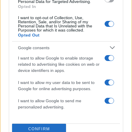
Personal Data for Targeted Advertising.
Opted In
I want to opt-out of Collection, Use,
Retention, Sale, and/or Sharing of my
Personal Data that Is Unrelated with the
Purposes for which it was collected.
Opted Out
Αγγελική Ηλιάδη: Η συγκλονιστική
Google consents
εξομολόγηση για τον γιο της – «Εκείνο το
βράδυ είδα το μεγαλύτερο θαύμα της ζωής
I want to allow Google to enable storage
μου»
related to advertising like cookies on web or
device identifiers in apps.
07.08.2026
I want to allow my user data to be sent to
Google for online advertising purposes.
I want to allow Google to send me
personalized advertising.
CONFIRM