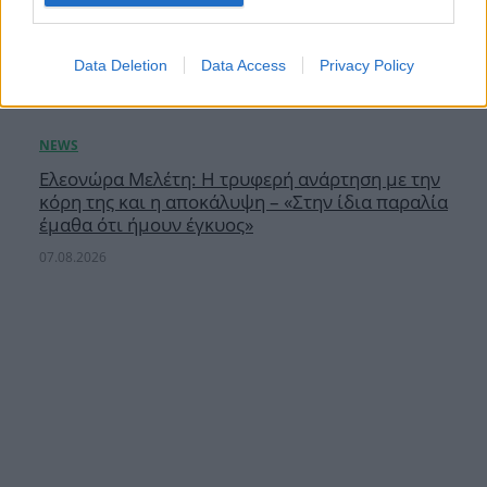
Data Deletion
Data Access
Privacy Policy
Ελεονώρα Μελέτη: Η τρυφερή ανάρτηση με την
κόρη της και η αποκάλυψη – «Στην ίδια παραλία
έμαθα ότι ήμουν έγκυος»
07.08.2026