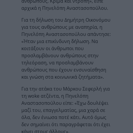
ανθρώπους. Κρίμα και ντροπή», είπε
αρχικά η Πηνελόπη Αναστασοπούλου.
Για τη δήλωση του Δημήτρη Οικονόμου
για τους ανθρώπους με αναπηρία, η
Πηνελόπη Αναστασοπούλου απάντησε:
«Ήταν μια επικίνδυνη δήλωση. Να
κοιτάξουν οι άνθρωποι που
προσλαμβάνουν ανθρώπους στην
τηλεόραση, να προσλαμβάνουν
ανθρώπους που έχουν ενσυναίσθηση
και γνώση στα κοινωνικά ζητήματα».
Για την ατάκα του Μάρκου Σεφερλή για
τη woke ατζέντα, η Πηνελόπη
Αναστασοπούλου είπε: «Έχω δουλέψει
μαζί του, επαγγελματίας, μια χαρά σε
όλα, δεν ένιωσα ποτέ κάτι. Αυτό όμως
δεν σημαίνει ότι παραγράφεται ότι έχει
κάνει στους άλλους».