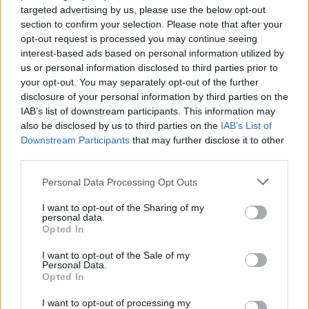
targeted advertising by us, please use the below opt-out
section to confirm your selection. Please note that after your
opt-out request is processed you may continue seeing
interest-based ads based on personal information utilized by
us or personal information disclosed to third parties prior to
your opt-out. You may separately opt-out of the further
disclosure of your personal information by third parties on the
Τζάστιν και Χείλι Μπίμπερ: Βόλτα για σούσι στο
IAB’s list of downstream participants. This information may
Λος Άντζελες με casual looks αλλά και ένα
also be disclosed by us to third parties on the
IAB’s List of
«αμήχανο vibe» που δεν πέρασε απαρατήρητο
Downstream Participants
that may further disclose it to other
third parties.
07.08.2026
Please note that this website/app uses one or more Google
Personal Data Processing Opt Outs
services and may gather and store information including but
not limited to your visit or usage behaviour. You may click to
I want to opt-out of the Sharing of my
personal data.
grant or deny consent to Google and its third-party tags to
Opted In
use your data for below specified purposes in below Google
consent section.
I want to opt-out of the Sale of my
Personal Data.
Opted In
I want to opt-out of processing my