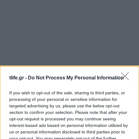
tlife.gr -
Do Not Process My Personal Information
If you wish to opt-out of the sale, sharing to third parties, or
processing of your personal or sensitive information for
Κατερίνα Καινούργιου: Αγκαλιά με την
targeted advertising by us, please use the below opt-out
τεσσάρων μηνών κόρη της με φόντο το
section to confirm your selection. Please note that after your
ηλιοβασίλεμα της Πάρου
opt-out request is processed you may continue seeing
08.08.2026
interest-based ads based on personal information utilized by
us or personal information disclosed to third parties prior to
your opt-out. You may separately opt-out of the further