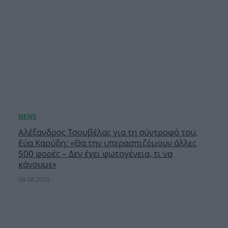
Αλέξανδρος Τσουβέλας για τη σύντροφό του,
Εύα Καρύδη: «Θα την υπερασπιζόμουν άλλες
500 φορές – Δεν έχει φωτογένεια, τι να
κάνουμε»
09.08.2026