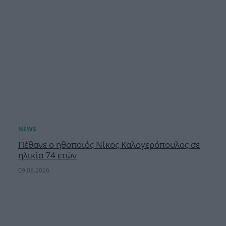
Πέθανε ο ηθοποιός Νίκος Καλογερόπουλος σε
ηλικία 74 ετών
09.08.2026