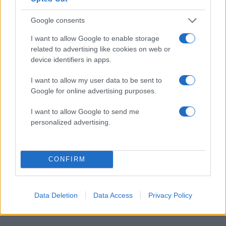
Google consents
I want to allow Google to enable storage
related to advertising like cookies on web or
device identifiers in apps.
I want to allow my user data to be sent to
Google for online advertising purposes.
I want to allow Google to send me
personalized advertising.
Ναταλία Γερμανού: Δημοσίευσε φωτογραφία με
CONFIRM
μπικίνι από τις διακοπές της
09.08.2026
Data Deletion
Data Access
Privacy Policy