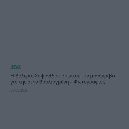
H Βαλέρια Χοψονίδου βάφτισε τον μονάκριβο
γιο της στην Βουλιαγμένη – Φωτογραφίες
09.08.2026