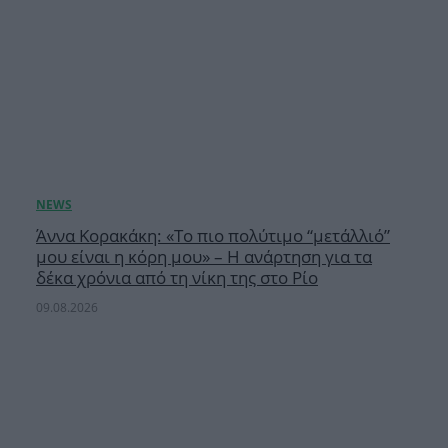
Άννα Κορακάκη: «Το πιο πολύτιμο “μετάλλιό”
μου είναι η κόρη μου» – Η ανάρτηση για τα
δέκα χρόνια από τη νίκη της στο Ρίο
09.08.2026