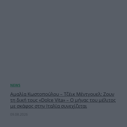
Αμαλία Κωστοπούλου – Τζέικ Μέντγουελ: Ζουν
τη δική τους «Dolce Vita» – Ο μήνας του μέλιτος
με σκάφος στην Ιταλία συνεχίζεται
09.08.2026