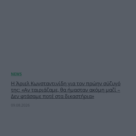
Η Άριελ Κωνσταντινίδη για τον πρώην σύζυγό
της: «Αν ταιριάζαμε, θα ήμασταν ακόμη μαζί –
Δεν φτάσαμε ποτέ στα δικαστήρια»
09.08.2026