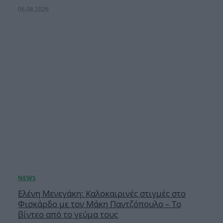
06.08.2026
Ελένη Μενεγάκη: Καλοκαιρινές στιγμές στο
Φισκάρδο με τον Μάκη Παντζόπουλο – Το
βίντεο από το γεύμα τους