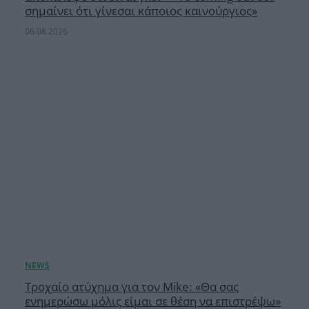
σημαίνει ότι γίνεσαι κάποιος καινούργιος»
06.08.2026
Τροχαίο ατύχημα για τον Mike: «Θα σας
ενημερώσω μόλις είμαι σε θέση να επιστρέψω»