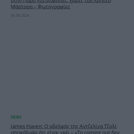
στην Πάρο για διακοπές, χωρίς τον Χρήστο
Μάστορα – Φωτογραφίες
06.08.2026
James Haven: Ο αδελφός της Αντζελίνα Τζολί
αποκάλυψε ότι είναι γκέι – «Το coming out δεν