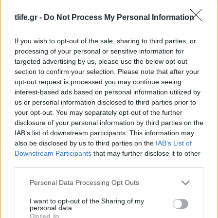
tlife.gr -
Do Not Process My Personal Information
If you wish to opt-out of the sale, sharing to third parties, or
processing of your personal or sensitive information for
targeted advertising by us, please use the below opt-out
section to confirm your selection. Please note that after your
opt-out request is processed you may continue seeing
interest-based ads based on personal information utilized by
us or personal information disclosed to third parties prior to
your opt-out. You may separately opt-out of the further
disclosure of your personal information by third parties on the
IAB’s list of downstream participants. This information may
also be disclosed by us to third parties on the
IAB’s List of
Downstream Participants
that may further disclose it to other
Αθηνά Οικονομάκου: Το βίντεο από τις
third parties.
διακοπές της στο Μπόρα Μπόρα και το δίλημμα
Please note that this website/app uses one or more Google
Personal Data Processing Opt Outs
– «Είμαι ξαπλωμένη έχοντας αυτή τη θέα»
services and may gather and store information including but
06.08.2026
not limited to your visit or usage behaviour. You may click to
I want to opt-out of the Sharing of my
personal data.
grant or deny consent to Google and its third-party tags to
Opted In