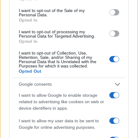
use your data for below specified purposes in below Google
consent section.
I want to opt-out of the Sale of my
Personal Data.
Opted In
I want to opt-out of processing my
Personal Data for Targeted Advertising.
Opted In
I want to opt-out of Collection, Use,
Retention, Sale, and/or Sharing of my
Personal Data that Is Unrelated with the
Purposes for which it was collected.
Opted Out
Google consents
I want to allow Google to enable storage
Μαρία Κορινθίου: «Αισθάνομαι μπουχτισμένη»
related to advertising like cookies on web or
– Απαντάει για την αποχή της από τη
device identifiers in apps.
δημοσιότητα
I want to allow my user data to be sent to
06.08.2026
Google for online advertising purposes.