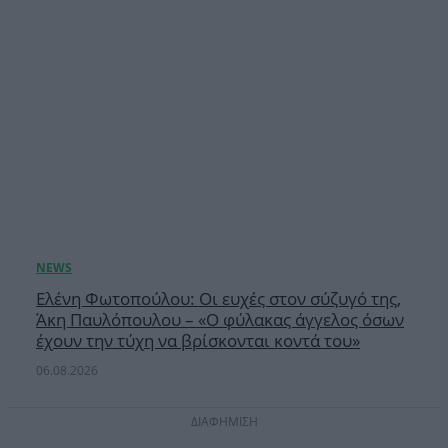
Ελένη Φωτοπούλου: Οι ευχές στον σύζυγό της,
Άκη Παυλόπουλου – «Ο φύλακας άγγελος όσων
έχουν την τύχη να βρίσκονται κοντά του»
06.08.2026
ΔΙΑΦΗΜΙΣΗ