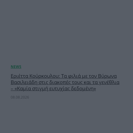
Εριέττα Κούρκουλου: Τα φιλιά με τον Βύρωνα
Βασιλειάδη στις διακοπές τους και τα γενέθλια
– «Καμία στιγμή ευτυχίας δεδομένη»
08.08.2026