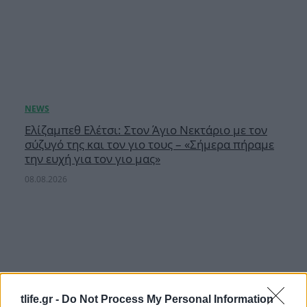
Ελίζαμπεθ Ελέτσι: Στον Άγιο Νεκτάριο με τον
σύζυγό της και τον γιο τους – «Σήμερα πήραμε
την ευχή για τον γιο μας»
08.08.2026
tlife.gr -
Do Not Process My Personal Information