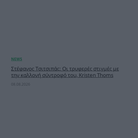
Στέφανος Τσιτσιπάς: Οι τρυφερές στιγμές με
την καλλονή σύντροφό του, Kristen Thoms
08.08.2026