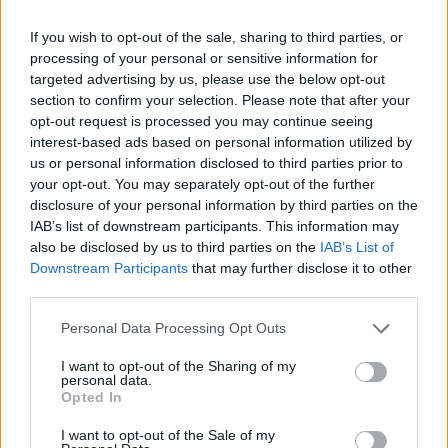
If you wish to opt-out of the sale, sharing to third parties, or
processing of your personal or sensitive information for
targeted advertising by us, please use the below opt-out
section to confirm your selection. Please note that after your
opt-out request is processed you may continue seeing
interest-based ads based on personal information utilized by
us or personal information disclosed to third parties prior to
Κατερίνα Καινούργιου: Η νέα φωτογραφία της
your opt-out. You may separately opt-out of the further
κόρης της από τις διακοπές τους στην Πάρο
disclosure of your personal information by third parties on the
IAB’s list of downstream participants. This information may
08.08.2026
also be disclosed by us to third parties on the
IAB’s List of
Downstream Participants
that may further disclose it to other
third parties.
Please note that this website/app uses one or more Google
Personal Data Processing Opt Outs
services and may gather and store information including but
not limited to your visit or usage behaviour. You may click to
I want to opt-out of the Sharing of my
personal data.
grant or deny consent to Google and its third-party tags to
Opted In
use your data for below specified purposes in below Google
consent section.
I want to opt-out of the Sale of my