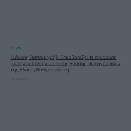
Γιάννης Παπαμιχαήλ: Ξεκαθαρίζει τι εννοούσε
με την «απαγόρευση» της χρήσης φωτογραφιών
της Αλίκης Βουγιουκλάκη
08.08.2026