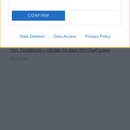
CONFIRM
Data Deletion
Data Access
Privacy Policy
Ανδρομάχη: Η τρυφερή ανάρτηση με τον γιο
της, Γεράσιμο – «Είσαι το φως στη ζωή μου»
08.08.2026