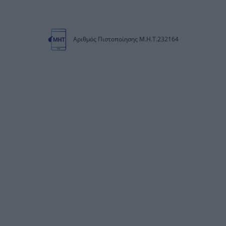
Αριθμός Πιστοποίησης Μ.Η.Τ.232164