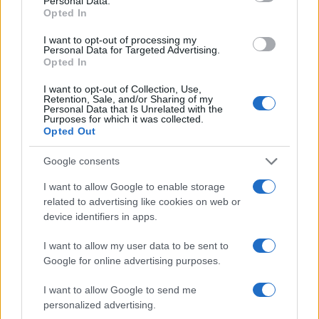
Personal Data.
Opted In
I want to opt-out of processing my
Personal Data for Targeted Advertising.
Opted In
I want to opt-out of Collection, Use,
Retention, Sale, and/or Sharing of my
Personal Data that Is Unrelated with the
Στέφανος Κασσελάκης: «Η δημιουργία
Purposes for which it was collected.
οικογένειας είναι ένα από τα πιο όμορφα και
Opted Out
δημιουργικά όνειρα που έχω»
Google consents
08.08.2026
I want to allow Google to enable storage
related to advertising like cookies on web or
device identifiers in apps.
I want to allow my user data to be sent to
Google for online advertising purposes.
I want to allow Google to send me
personalized advertising.