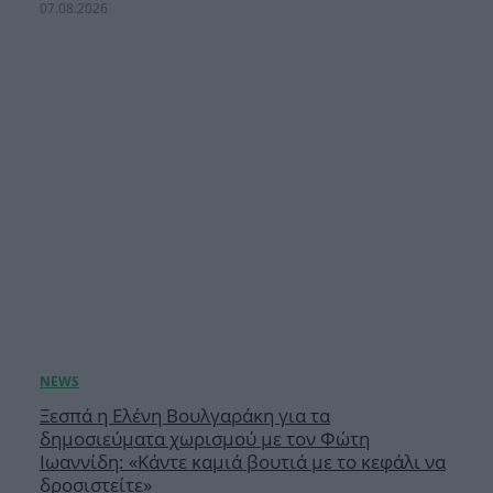
07.08.2026
Ξεσπά η Ελένη Βουλγαράκη για τα
δημοσιεύματα χωρισμού με τον Φώτη
Ιωαννίδη: «Κάντε καμιά βουτιά με το κεφάλι να
δροσιστείτε»