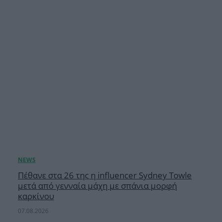
Πέθανε στα 26 της η influencer Sydney Towle
μετά από γενναία μάχη με σπάνια μορφή
καρκίνου
07.08.2026