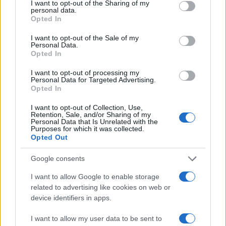
not limited to your visit or usage behaviour. You may click to
I want to opt-out of the Sharing of my
personal data.
grant or deny consent to Google and its third-party tags to
Opted In
use your data for below specified purposes in below Google
consent section.
I want to opt-out of the Sale of my
Personal Data.
Opted In
I want to opt-out of processing my
Personal Data for Targeted Advertising.
Opted In
I want to opt-out of Collection, Use,
Retention, Sale, and/or Sharing of my
Personal Data that Is Unrelated with the
Purposes for which it was collected.
Opted Out
Google consents
Αγγελική Ηλιάδη: Η συγκλονιστική
I want to allow Google to enable storage
εξομολόγηση για τον γιο της – «Εκείνο το
related to advertising like cookies on web or
βράδυ είδα το μεγαλύτερο θαύμα της ζωής
device identifiers in apps.
μου»
I want to allow my user data to be sent to
07.08.2026