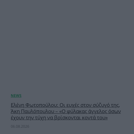
Ελένη Φωτοπούλου: Οι ευχές στον σύζυγό της,
Άκη Παυλόπουλου – «Ο φύλακας άγγελος όσων
έχουν την τύχη να βρίσκονται κοντά του»
06.08.2026