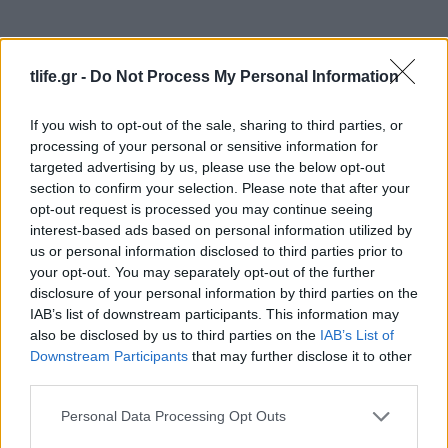
tlife.gr -
Do Not Process My Personal Information
If you wish to opt-out of the sale, sharing to third parties, or
processing of your personal or sensitive information for
targeted advertising by us, please use the below opt-out
section to confirm your selection. Please note that after your
opt-out request is processed you may continue seeing
interest-based ads based on personal information utilized by
us or personal information disclosed to third parties prior to
your opt-out. You may separately opt-out of the further
disclosure of your personal information by third parties on the
IAB’s list of downstream participants. This information may
also be disclosed by us to third parties on the
IAB’s List of
Τζάστιν και Χείλι Μπίμπερ: Βόλτα για σούσι στο
Downstream Participants
that may further disclose it to other
Λος Άντζελες με casual looks αλλά και ένα
third parties.
«αμήχανο vibe» που δεν πέρασε απαρατήρητο
Please note that this website/app uses one or more Google
Personal Data Processing Opt Outs
07.08.2026
services and may gather and store information including but