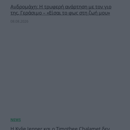
Ανδρομάχη: Η τρυφερή ανάρτηση με τον γιο
της, Γεράσιμο – «Είσαι το φως στη ζωή μου»
08.08.2026
Η Kylie Jenner και ο Timothee Chalamet δεν