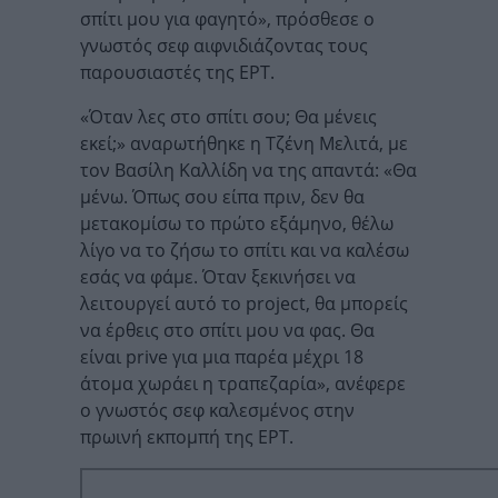
σπίτι μου για φαγητό», πρόσθεσε ο
γνωστός σεφ αιφνιδιάζοντας τους
παρουσιαστές της ΕΡΤ.
«Όταν λες στο σπίτι σου; Θα μένεις
εκεί;» αναρωτήθηκε η Τζένη Μελιτά, με
τον Βασίλη Καλλίδη να της απαντά: «Θα
μένω. Όπως σου είπα πριν, δεν θα
μετακομίσω το πρώτο εξάμηνο, θέλω
λίγο να το ζήσω το σπίτι και να καλέσω
εσάς να φάμε. Όταν ξεκινήσει να
λειτουργεί αυτό το project, θα μπορείς
να έρθεις στο σπίτι μου να φας. Θα
είναι prive για μια παρέα μέχρι 18
άτομα χωράει η τραπεζαρία», ανέφερε
ο γνωστός σεφ καλεσμένος στην
πρωινή εκπομπή της ΕΡΤ.