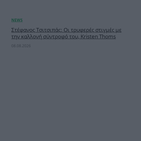
Στέφανος Τσιτσιπάς: Οι τρυφερές στιγμές με
την καλλονή σύντροφό του, Kristen Thoms
08.08.2026