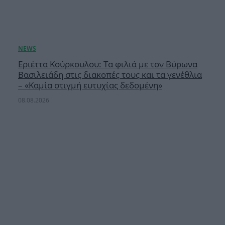
Εριέττα Κούρκουλου: Τα φιλιά με τον Βύρωνα
Βασιλειάδη στις διακοπές τους και τα γενέθλια
– «Καμία στιγμή ευτυχίας δεδομένη»
08.08.2026