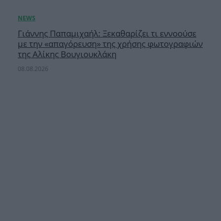
Γιάννης Παπαμιχαήλ: Ξεκαθαρίζει τι εννοούσε
με την «απαγόρευση» της χρήσης φωτογραφιών
της Αλίκης Βουγιουκλάκη
08.08.2026