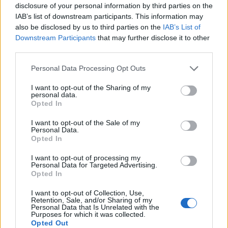
disclosure of your personal information by third parties on the
IAB’s list of downstream participants. This information may
Κατερίνα Καινούργιου: Η νέα φωτογραφία της
also be disclosed by us to third parties on the
IAB’s List of
κόρης της από τις διακοπές τους στην Πάρο
Downstream Participants
that may further disclose it to other
third parties.
08.08.2026
Please note that this website/app uses one or more Google
Personal Data Processing Opt Outs
services and may gather and store information including but
not limited to your visit or usage behaviour. You may click to
I want to opt-out of the Sharing of my
personal data.
grant or deny consent to Google and its third-party tags to
Opted In
use your data for below specified purposes in below Google
consent section.
I want to opt-out of the Sale of my
Personal Data.
Opted In
I want to opt-out of processing my
Personal Data for Targeted Advertising.
Opted In
I want to opt-out of Collection, Use,
Retention, Sale, and/or Sharing of my
Personal Data that Is Unrelated with the
Purposes for which it was collected.
Opted Out