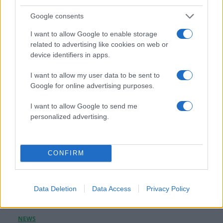
Στέφανος Κασσελάκης: «Η δημιουργία
Google consents
οικογένειας είναι ένα από τα πιο όμορφα και
δημιουργικά όνειρα που έχω»
I want to allow Google to enable storage
related to advertising like cookies on web or
08.08.2026
device identifiers in apps.
I want to allow my user data to be sent to
Google for online advertising purposes.
I want to allow Google to send me
personalized advertising.
CONFIRM
Data Deletion
Data Access
Privacy Policy