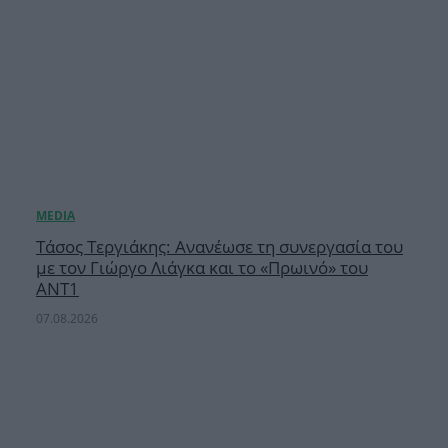
Τάσος Τεργιάκης: Ανανέωσε τη συνεργασία του
με τον Γιώργο Λιάγκα και το «Πρωινό» του
ΑΝΤ1
07.08.2026