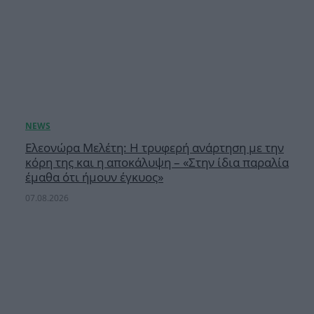
Ελεονώρα Μελέτη: Η τρυφερή ανάρτηση με την
κόρη της και η αποκάλυψη – «Στην ίδια παραλία
έμαθα ότι ήμουν έγκυος»
07.08.2026