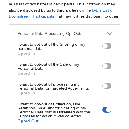
IAB’s list of downstream participants. This information may
also be disclosed by us to third parties on the
IAB’s List of
Downstream Participants
that may further disclose it to other
third parties.
Please note that this website/app uses one or more Google
Personal Data Processing Opt Outs
services and may gather and store information including but
not limited to your visit or usage behaviour. You may click to
I want to opt-out of the Sharing of my
personal data.
grant or deny consent to Google and its third-party tags to
Opted In
use your data for below specified purposes in below Google
Τζάστιν και Χείλι Μπίμπερ: Βόλτα για σούσι στο
consent section.
Λος Άντζελες με casual looks αλλά και ένα
I want to opt-out of the Sale of my
Personal Data.
«αμήχανο vibe» που δεν πέρασε απαρατήρητο
Opted In
07.08.2026
I want to opt-out of processing my
Personal Data for Targeted Advertising.
Opted In
I want to opt-out of Collection, Use,
Retention, Sale, and/or Sharing of my
Personal Data that Is Unrelated with the
Purposes for which it was collected.
Opted Out