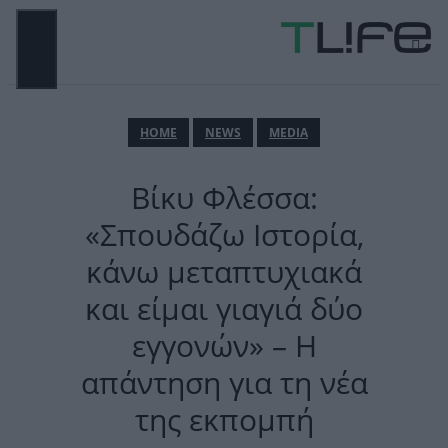
Μετάβαση
σε
περιεχόμενο
ΜΕΝΟΎ
ΗΟΜΕ
NEWS
MEDIA
Βίκυ Φλέσσα:
«Σπουδάζω Ιστορία,
κάνω μεταπτυχιακά
και είμαι γιαγιά δύο
εγγονών» – Η
απάντηση για τη νέα
της εκπομπή