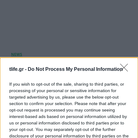
Πέθανε στα 26 της η influencer Sydney Towle
tlife.gr -
Do Not Process My Personal Information
μετά από γενναία μάχη με σπάνια μορφή
καρκίνου
If you wish to opt-out of the sale, sharing to third parties, or
07.08.2026
processing of your personal or sensitive information for
targeted advertising by us, please use the below opt-out
section to confirm your selection. Please note that after your
opt-out request is processed you may continue seeing
interest-based ads based on personal information utilized by
us or personal information disclosed to third parties prior to
your opt-out. You may separately opt-out of the further
disclosure of your personal information by third parties on the