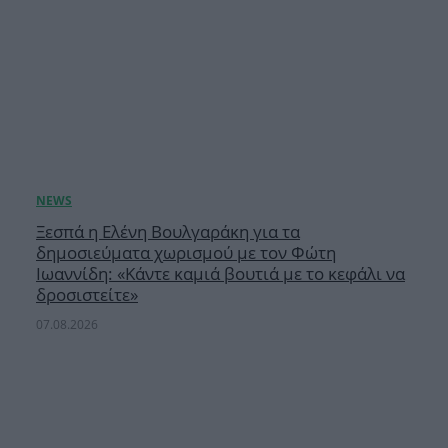
Ξεσπά η Ελένη Βουλγαράκη για τα
δημοσιεύματα χωρισμού με τον Φώτη
Ιωαννίδη: «Κάντε καμιά βουτιά με το κεφάλι να
δροσιστείτε»
07.08.2026