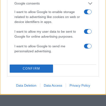
Google consents
I want to allow Google to enable storage
related to advertising like cookies on web or
device identifiers in apps.
I want to allow my user data to be sent to
Google for online advertising purposes.
Αγγελική Ηλιάδη: Η συγκλονιστική
I want to allow Google to send me
εξομολόγηση για τον γιο της – «Εκείνο το
personalized advertising.
βράδυ είδα το μεγαλύτερο θαύμα της ζωής
μου»
07.08.2026
CONFIRM
Data Deletion
Data Access
Privacy Policy