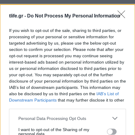
tlife.gr -
Do Not Process My Personal Information
If you wish to opt-out of the sale, sharing to third parties, or
processing of your personal or sensitive information for
targeted advertising by us, please use the below opt-out
section to confirm your selection. Please note that after your
opt-out request is processed you may continue seeing
interest-based ads based on personal information utilized by
us or personal information disclosed to third parties prior to
your opt-out. You may separately opt-out of the further
disclosure of your personal information by third parties on the
IAB’s list of downstream participants. This information may
also be disclosed by us to third parties on the
IAB’s List of
Downstream Participants
that may further disclose it to other
third parties.
Τζορτζίνα Ροντρίγκεζ: Απαντά στα επικριτικά
σχόλια για το σώμα της με μια μακροσκελή
Please note that this website/app uses one or more Google
Personal Data Processing Opt Outs
ανάρτηση – «Αγαπώ τις καμπύλες μου»
services and may gather and store information including but
not limited to your visit or usage behaviour. You may click to
I want to opt-out of the Sharing of my
05.08.2026
personal data.