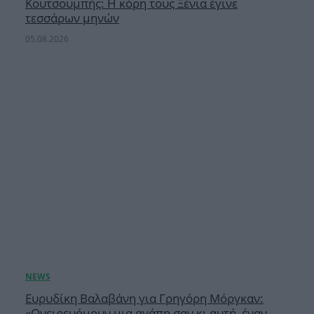
Κουτσουμπής: Η κόρη τους Ξένια έγινε
τεσσάρων μηνών
05.08.2026
Ευρυδίκη Βαλαβάνη για Γρηγόρη Μόργκαν:
«Oνειρευόμουν μια αγάπη σαν κι αυτή, έναν