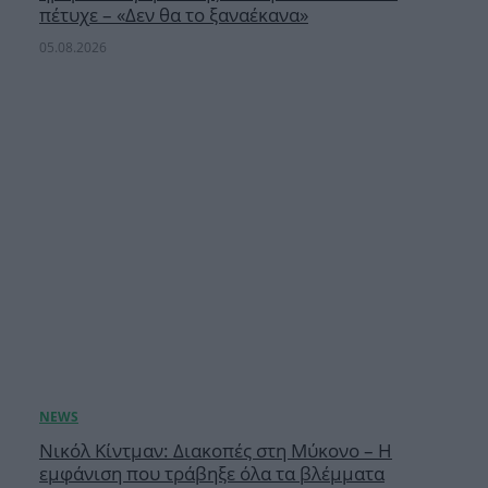
πέτυχε – «Δεν θα το ξαναέκανα»
05.08.2026
Νικόλ Κίντμαν: Διακοπές στη Μύκονο – Η
εμφάνιση που τράβηξε όλα τα βλέμματα