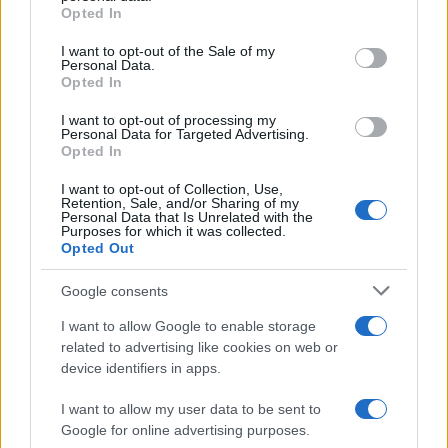
grant or deny consent to Google and its third-party tags to
Opted In
use your data for below specified purposes in below Google
consent section.
I want to opt-out of the Sale of my
Personal Data.
Opted In
I want to opt-out of processing my
Personal Data for Targeted Advertising.
Opted In
I want to opt-out of Collection, Use,
Retention, Sale, and/or Sharing of my
Personal Data that Is Unrelated with the
Purposes for which it was collected.
Opted Out
Google consents
I want to allow Google to enable storage
related to advertising like cookies on web or
Μπράντλεϊ Κούπερ – Τζίτζι Χαντίντ: Η αλήθεια
device identifiers in apps.
πίσω από τις βέρες που άναψαν «φωτιές» για
κρυφό γάμο
I want to allow my user data to be sent to
05.08.2026
Google for online advertising purposes.