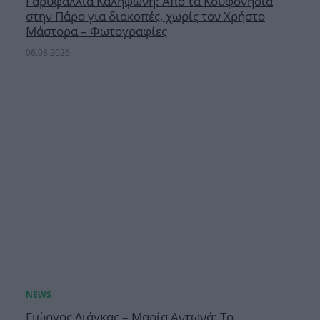
Γαρυφαλλιά Καληφώνη: Από τα Κουφονήσια
στην Πάρο για διακοπές, χωρίς τον Χρήστο
Μάστορα – Φωτογραφίες
06.08.2026
Γιώργος Λιάγκας – Μαρία Αντωνά: Το