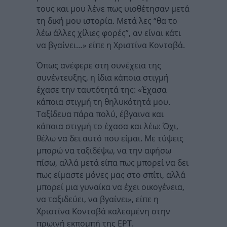
τους και μου λένε πως υιοθέτησαν μετά
τη δική μου ιστορία. Μετά λες “θα το
λέω άλλες χίλιες φορές”, αν είναι κάτι
να βγαίνει…» είπε η Χριστίνα Κοντοβά.
Όπως ανέφερε στη συνέχεια της
συνέντευξης, η ίδια κάποια στιγμή
έχασε την ταυτότητά της: «Έχασα
κάποια στιγμή τη θηλυκότητά μου.
Ταξίδευα πάρα πολύ, έβγαινα και
κάποια στιγμή το έχασα και λέω: Όχι,
θέλω να δει αυτό που είμαι. Με τύψεις
μπορώ να ταξιδέψω, να την αφήσω
πίσω, αλλά μετά είπα πως μπορεί να δει
πως είμαστε μόνες μας στο σπίτι, αλλά
μπορεί μια γυναίκα να έχει οικογένεια,
να ταξιδεύει, να βγαίνει», είπε η
Χριστίνα Κοντοβά καλεσμένη στην
πρωινή εκπομπή της ΕΡΤ.