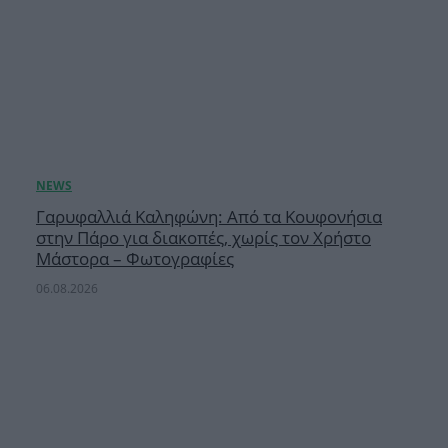
Γαρυφαλλιά Καληφώνη: Από τα Κουφονήσια
στην Πάρο για διακοπές, χωρίς τον Χρήστο
Μάστορα – Φωτογραφίες
06.08.2026