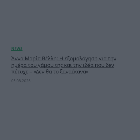
Άννα Μαρία Βέλλη: Η εξομολόγηση για την
ημέρα του γάμου της και την ιδέα που δεν
πέτυχε – «Δεν θα το ξαναέκανα»
05.08.2026