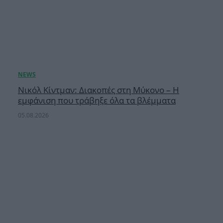
Νικόλ Κίντμαν: Διακοπές στη Μύκονο – Η
εμφάνιση που τράβηξε όλα τα βλέμματα
05.08.2026