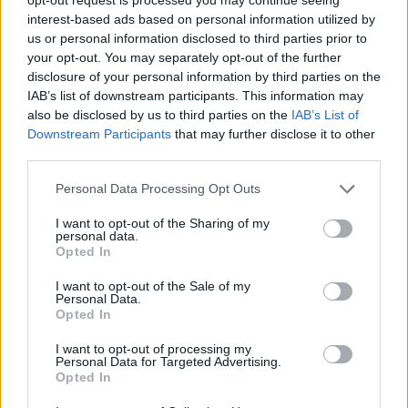
interest-based ads based on personal information utilized by
us or personal information disclosed to third parties prior to
your opt-out. You may separately opt-out of the further
disclosure of your personal information by third parties on the
IAB’s list of downstream participants. This information may
Τζορτζίνα Ροντρίγκεζ: Απαντά στα επικριτικά
also be disclosed by us to third parties on the
IAB’s List of
σχόλια για το σώμα της με μια μακροσκελή
Downstream Participants
that may further disclose it to other
ανάρτηση – «Αγαπώ τις καμπύλες μου»
third parties.
05.08.2026
Please note that this website/app uses one or more Google
Personal Data Processing Opt Outs
services and may gather and store information including but
not limited to your visit or usage behaviour. You may click to
I want to opt-out of the Sharing of my
personal data.
grant or deny consent to Google and its third-party tags to
Opted In
use your data for below specified purposes in below Google
consent section.
I want to opt-out of the Sale of my
Personal Data.
Opted In
I want to opt-out of processing my
Personal Data for Targeted Advertising.
Opted In