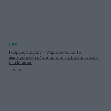
Γιώργος Λιάγκας – Μαρία Αντωνά: Το
φωτογραφικό άλμπουμ από τις διακοπές τους
στη Μύκονο
06.08.2026