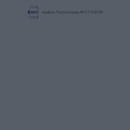
Αριθμός Πιστοποίησης Μ.Η.Τ.232164