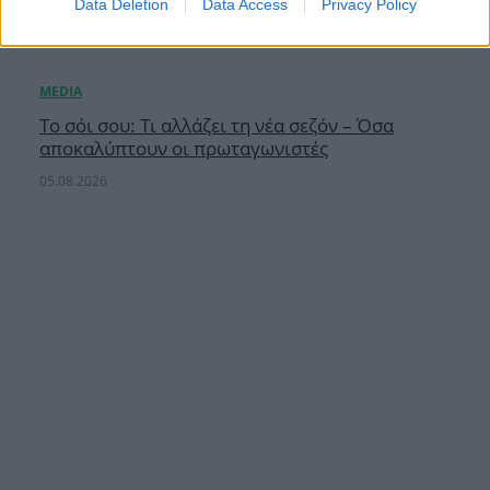
Data Deletion
Data Access
Privacy Policy
Το σόι σου: Τι αλλάζει τη νέα σεζόν – Όσα
αποκαλύπτουν οι πρωταγωνιστές
05.08.2026