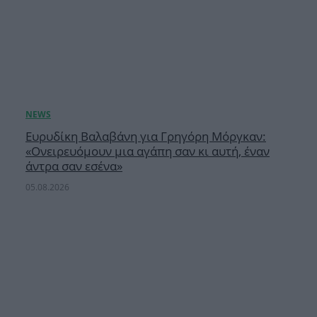
Ευρυδίκη Βαλαβάνη για Γρηγόρη Μόργκαν:
«Oνειρευόμουν μια αγάπη σαν κι αυτή, έναν
άντρα σαν εσένα»
05.08.2026