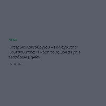
Κατερίνα Καινούργιου – Παναγιώτης
Κουτσουμπής: Η κόρη τους Ξένια έγινε
τεσσάρων μηνών
05.08.2026