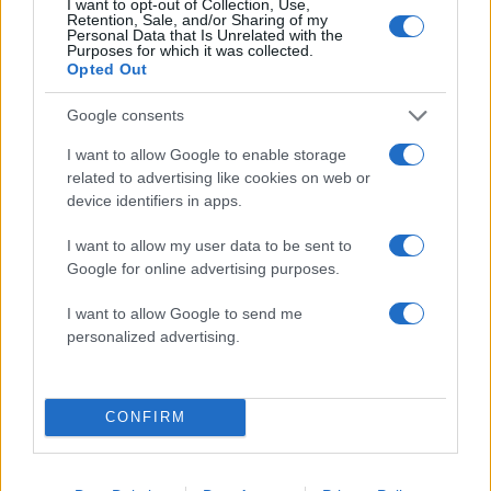
I want to opt-out of Collection, Use,
Retention, Sale, and/or Sharing of my
Personal Data that Is Unrelated with the
Purposes for which it was collected.
Opted Out
Google consents
Μπράντλεϊ Κούπερ – Τζίτζι Χαντίντ: Η αλήθεια
πίσω από τις βέρες που άναψαν «φωτιές» για
I want to allow Google to enable storage
κρυφό γάμο
related to advertising like cookies on web or
device identifiers in apps.
05.08.2026
I want to allow my user data to be sent to
Google for online advertising purposes.
I want to allow Google to send me
personalized advertising.
CONFIRM