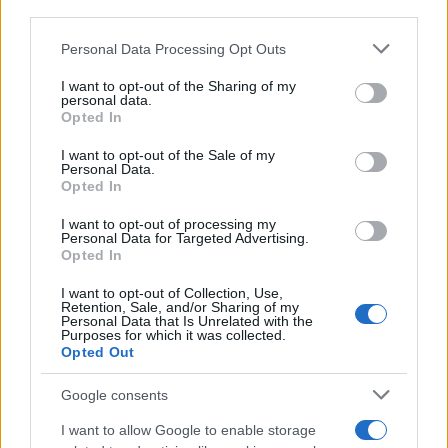
third parties.
Please note that this website/app uses one or more Google
Personal Data Processing Opt Outs
services and may gather and store information including but
not limited to your visit or usage behaviour. You may click to
I want to opt-out of the Sharing of my
personal data.
grant or deny consent to Google and its third-party tags to
Κιάρα Φεράνι: Στην Ίμπιζα με τον σύντροφό της
Opted In
use your data for below specified purposes in below Google
μετά τις διακοπές στην Ελλάδα – Οι τρυφερές
consent section.
I want to opt-out of the Sale of my
στιγμές στην παραλία
Personal Data.
Opted In
07.08.2026
I want to opt-out of processing my
Personal Data for Targeted Advertising.
Opted In
I want to opt-out of Collection, Use,
Retention, Sale, and/or Sharing of my
Personal Data that Is Unrelated with the
Purposes for which it was collected.
Opted Out
Google consents
I want to allow Google to enable storage