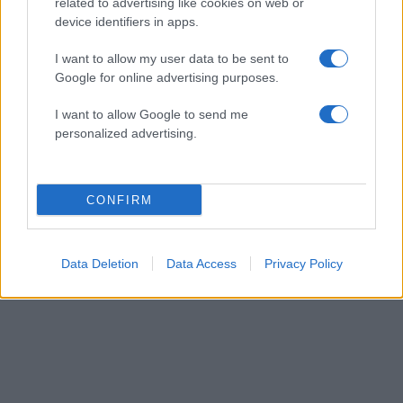
related to advertising like cookies on web or
device identifiers in apps.
I want to allow my user data to be sent to
Google for online advertising purposes.
Τροχαίο ατύχημα για τον Mike: «Θα σας
I want to allow Google to send me
ενημερώσω μόλις είμαι σε θέση να επιστρέψω»
personalized advertising.
06.08.2026
CONFIRM
Data Deletion
Data Access
Privacy Policy