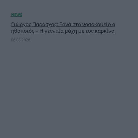
Γιώργος Παράσχος: Ξανά στο νοσοκομείο ο
ηθοποιός – Η γενναία μάχη με τον καρκίνο
06.08.2026