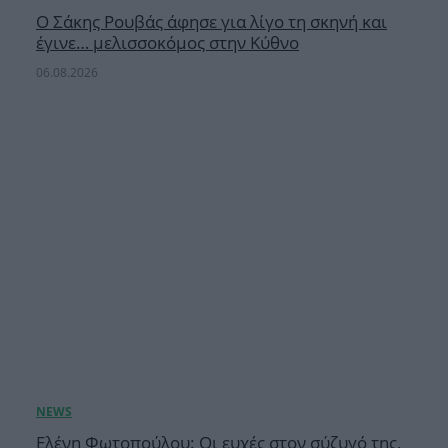
Ο Σάκης Ρουβάς άφησε για λίγο τη σκηνή και
έγινε… μελισσοκόμος στην Κύθνο
06.08.2026
Ελένη Φωτοπούλου: Οι ευχές στον σύζυγό της,