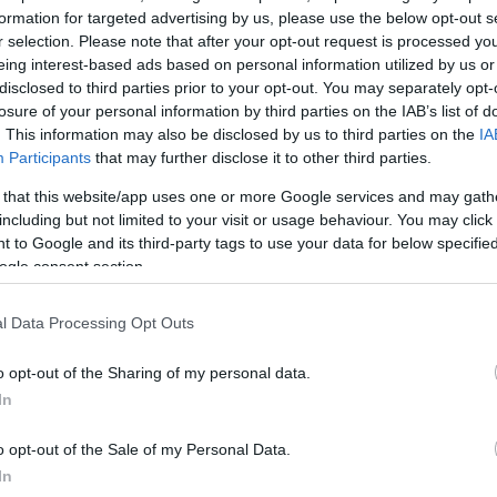
formation for targeted advertising by us, please use the below opt-out s
ΔΙΑΦΗ
εριανή ζώνη, η
Ζήνα Κουτσελίνη
r selection. Please note that after your opt-out request is processed y
ό μέσα από ένα ιδιαίτερα
eing interest-based ads based on personal information utilized by us or
disclosed to third parties prior to your opt-out. You may separately opt-
ομπή
«Αλήθειες με τη Ζήνα»
στο
losure of your personal information by third parties on the IAB’s list of
. This information may also be disclosed by us to third parties on the
IA
Participants
that may further disclose it to other third parties.
έκλεισε, όχι όμως και η
 that this website/app uses one or more Google services and may gath
 παρουσιάστριας στο κανάλι,
including but not limited to your visit or usage behaviour. You may click 
έφει σε μια εντελώς διαφορετική
 to Google and its third-party tags to use your data for below specifi
ομπή, ανανεωμένη ομάδα και
ogle consent section.
0.00 με 13.00 το πρωί.
l Data Processing Opt Outs
ΗΜΙΣΗ
o opt-out of the Sharing of my personal data.
In
o opt-out of the Sale of my Personal Data.
In