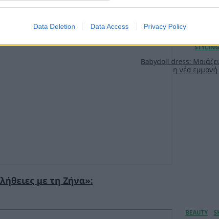
Data Deletion
Data Access
Privacy Policy
Babydoll dress: Μοιάζει
η νέα εμμονή 
λήθειες με τη Ζήνα»: