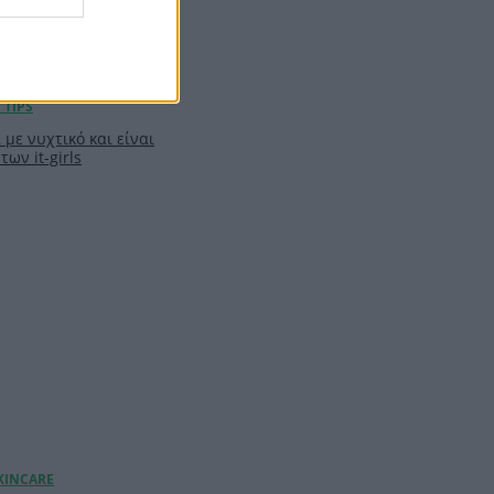
 με νυχτικό και είναι
των it-girls