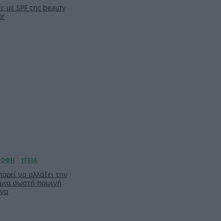
ς με SPF της beauty
or
ορεί να αλλάξει την
 μια σωστή πρωινή
ίνα