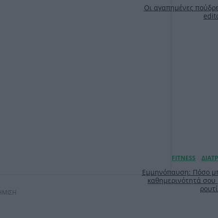
Οι αγαπημένες πούδρε
edit
Εμμηνόπαυση: Πόσο μπ
καθημερινότητά σου
ρουτ
ΗΜΙΣΗ