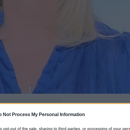
δώ
και πρόσθεσέ μας
o Not Process My Personal Information
εις πιο συχνά
to opt-out of the sale, sharing to third parties, or processing of your per