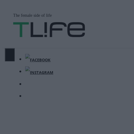
Μετάβαση
σε
The female side of life
περιεχόμενο
ΜΕΝΟΎ