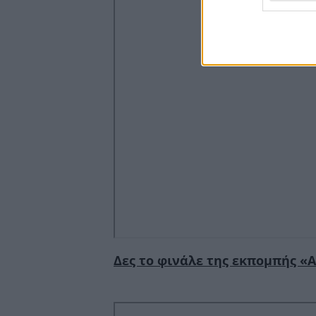
Δες το φινάλε της εκπομπής «Α