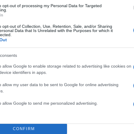
to opt-out of processing my Personal Data for Targeted
ing.
In
o opt-out of Collection, Use, Retention, Sale, and/or Sharing
ersonal Data that Is Unrelated with the Purposes for which it
lected.
Out
να ευχαριστήσω αυτό τον
consents
στις πλάτες του και μας έχει
o allow Google to enable storage related to advertising like cookies on
άπη. Στα δύσκολα και στα εύκολα.
evice identifiers in apps.
TOP STO
αρές και στις στεναχώριες. Η
o allow my user data to be sent to Google for online advertising
ύ είναι ζεστή, γιατί είναι 11
s.
έ, δεν έχουμε κρατήσει νεύρα ο
άθει μόνο να αγκαλιαζόμαστε στα
to allow Google to send me personalized advertising.
ρε η Ζήνα Κουτσελίνη.
CONFIRM