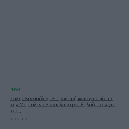
Σάκης Κατσούλης: Η τρυφερή φωτογραφία με
την Μαριαλένα Ρουμελιώτη να θηλάζει τον γιο
τους
10.08.2026