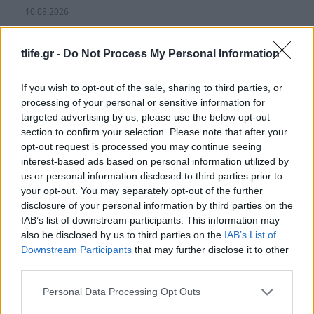
10.08.2026
tlife.gr -
Do Not Process My Personal Information
If you wish to opt-out of the sale, sharing to third parties, or
processing of your personal or sensitive information for
targeted advertising by us, please use the below opt-out
section to confirm your selection. Please note that after your
opt-out request is processed you may continue seeing
interest-based ads based on personal information utilized by
us or personal information disclosed to third parties prior to
your opt-out. You may separately opt-out of the further
disclosure of your personal information by third parties on the
IAB’s list of downstream participants. This information may
also be disclosed by us to third parties on the
IAB’s List of
Downstream Participants
that may further disclose it to other
third parties.
Τατιάνα Στεφανίδου: Σύντομη απόδραση στους
Παξούς – «Το ηλιοβασίλεμα είναι πιο όμορφο
Please note that this website/app uses one or more Google
Personal Data Processing Opt Outs
όταν το μοιράζεσαι»
services and may gather and store information including but