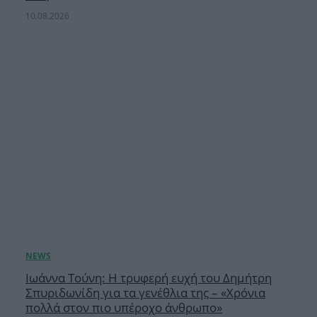
10.08.2026
Ιωάννα Τούνη: Η τρυφερή ευχή του Δημήτρη
Σπυριδωνίδη για τα γενέθλια της – «Χρόνια
πολλά στον πιο υπέροχο άνθρωπο»