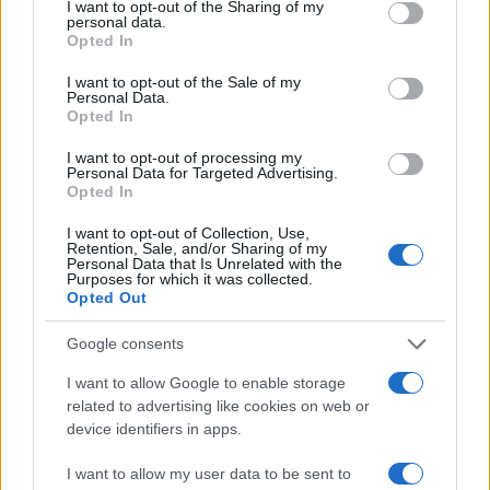
not limited to your visit or usage behaviour. You may click to
I want to opt-out of the Sharing of my
10.08.2026
personal data.
grant or deny consent to Google and its third-party tags to
Opted In
use your data for below specified purposes in below Google
consent section.
I want to opt-out of the Sale of my
Personal Data.
Opted In
I want to opt-out of processing my
Personal Data for Targeted Advertising.
Opted In
I want to opt-out of Collection, Use,
Retention, Sale, and/or Sharing of my
Personal Data that Is Unrelated with the
Purposes for which it was collected.
Opted Out
Google consents
I want to allow Google to enable storage
related to advertising like cookies on web or
Η Όμπρεϊ Πλάζα έγινε μητέρα για πρώτη φορά
device identifiers in apps.
στα 42 της χρόνια
10.08.2026
I want to allow my user data to be sent to