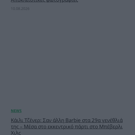
10.08.2026
Κάιλι Τζένερ: Σαν άλλη Barbie στα 29α γενέθλιά
της – Μέσα στο εκκεντρικό πάρτι στο Μπέβερλι
Χιλς