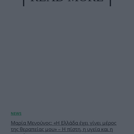
Μαρία Μενούνος: «Η Ελλάδα έχει γίνει μέρος
της θεραπείας μου» – Η πίστη, η υγεία και η