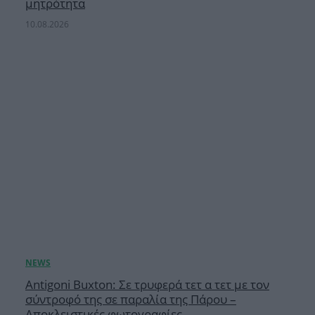
μητρότητα
10.08.2026
Antigoni Buxton: Σε τρυφερά τετ α τετ με τον
σύντροφό της σε παραλία της Πάρου –
Αποκλειστικές φωτογραφίες