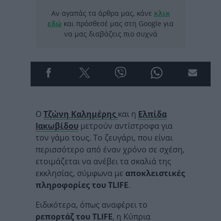
Αν αγαπάς τα άρθρα μας, κάνε
κλικ
εδώ
και πρόσθεσέ μας στη Google για
να μας διαβάζεις πιο συχνά
Ο
Τζώνη Καλημέρης
και η
Ελπίδα
Ιακωβίδου
μετρούν αντίστροφα για
τον γάμο τους. Το ζευγάρι, που είναι
περισσότερο από έναν χρόνο σε σχέση,
ετοιμάζεται να ανέβει τα σκαλιά της
εκκλησίας, σύμφωνα με
αποκλειστικές
πληροφορίες του TLIFE
.
Ειδικότερα, όπως αναφέρει το
ρεπορτάζ του TLIFE
, η Κύπρια