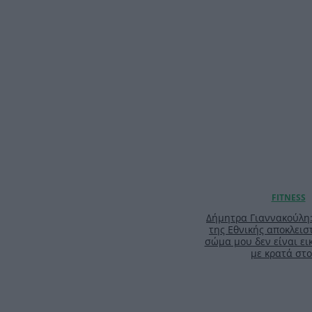
Δήμητρα Γιαννακούλη
της Εθνικής αποκλειστ
σώμα μου δεν είναι ει
με κρατά στο