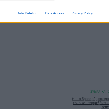
Αύγουστος με στ
γκαρνταρόμπα πο
Data Deletion
Data Access
Privacy Policy
ασπροπρόσωπη – 4 las
την υπογραφ
Η πιο δροσερή μακαρο
τόνο και παρμεζάνα –
λεπτ