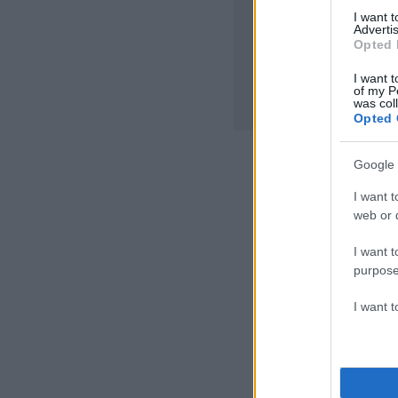
I want 
Advertis
Opted 
I want t
of my P
was col
Opted 
Google 
ΔΙΑΦΗΜΙΣΗ
I want t
web or d
I want t
purpose
I want 