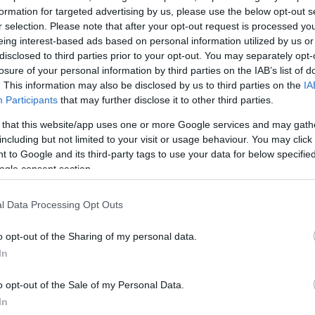
ο” του Αμερικανού
formation for targeted advertising by us, please use the below opt-out s
r selection. Please note that after your opt-out request is processed y
πνευσε τους
eing interest-based ads based on personal information utilized by us or
ι μέσα από τα social
disclosed to third parties prior to your opt-out. You may separately opt-
losure of your personal information by third parties on the IAB’s list of
. This information may also be disclosed by us to third parties on the
IA
 στο Facebook και το
Participants
that may further disclose it to other third parties.
Φωτογραφίες του
 that this website/app uses one or more Google services and may gath
ρόπολη και ένα video
including but not limited to your visit or usage behaviour. You may click 
 to Google and its third-party tags to use your data for below specifi
υτερολέπτων, στο οποίο
ogle consent section.
α την Ελλάδα και τα όσα
το Video στο newsit.gr
l Data Processing Opt Outs
o opt-out of the Sharing of my personal data.
In
o opt-out of the Sale of my Personal Data.
In