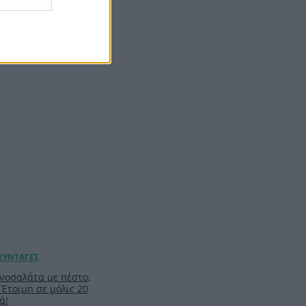
ιλ: Η capsule
υ θα σε βγάλει
t minute αγορές με
ή της DOCA
νοσαλάτα με πέστο,
 Έτοιμη σε μόλις 20
ά!