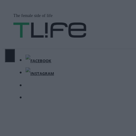
Μετάβαση
σε
The female side of life
περιεχόμενο
ΜΕΝΟΎ