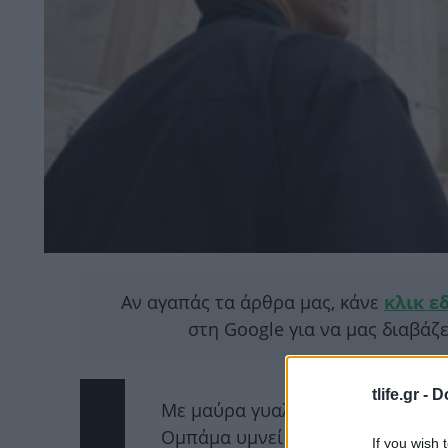
Αν αγαπάς τα άρθρα μας, κάνε
κλικ ε
στη Google για να μας διαβάζ
tlife.gr -
D
Με μαύρα γυαλιά και με φόντο 
Ομπάμα υμνεί ξανά την Ελλάδα για
If you wish 