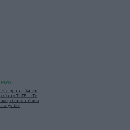
: Η τερματοφύλακας
ικά στο TLIFE – «Το
κόνα, είναι αυτό που
 παιχνίδι»