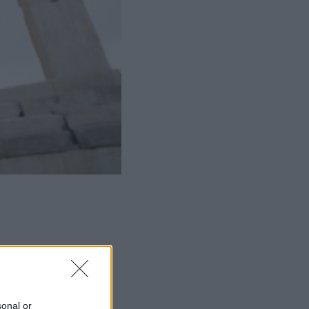
ΜΙΣΗ
sonal or