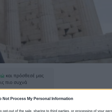
δώ
και πρόσθεσέ μας
εις πιο συχνά
o Not Process My Personal Information
ΔΙΑΦΗ
τον Παρθενώνα, ο Μπαράκ
 τις αξίες που έχει
to opt-out of the sale, sharing to third parties, or processing of your per