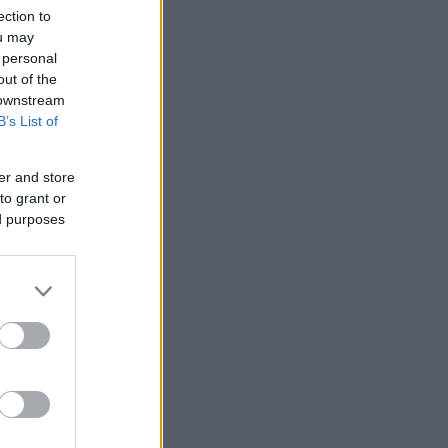
ection to
ou may
 personal
out of the
 downstream
B’s List of
er and store
to grant or
ed purposes