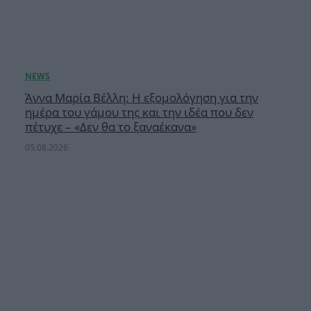
Άννα Μαρία Βέλλη: Η εξομολόγηση για την
ημέρα του γάμου της και την ιδέα που δεν
πέτυχε – «Δεν θα το ξαναέκανα»
05.08.2026