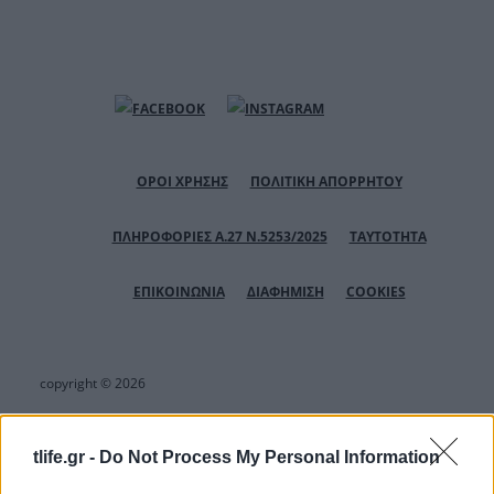
ΟΡΟΙ ΧΡΗΣΗΣ
ΠΟΛΙΤΙΚΗ ΑΠΟΡΡΗΤΟΥ
ΠΛΗΡΟΦΟΡΙΕΣ Α.27 Ν.5253/2025
ΤΑΥΤΟΤΗΤΑ
ΕΠΙΚΟΙΝΩΝΙΑ
ΔΙΑΦΗΜΙΣΗ
COOKIES
copyright © 2026
tlife.gr -
Do Not Process My Personal Information
Αριθμός Πιστοποίησης Μ.Η.Τ.232164