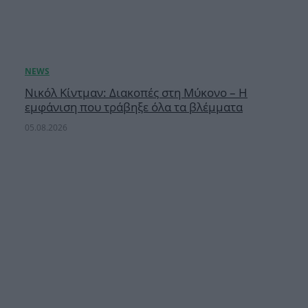
Νικόλ Κίντμαν: Διακοπές στη Μύκονο – Η
εμφάνιση που τράβηξε όλα τα βλέμματα
05.08.2026