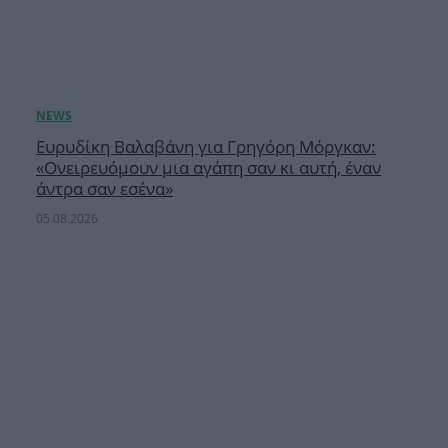
Ευρυδίκη Βαλαβάνη για Γρηγόρη Μόργκαν:
«Oνειρευόμουν μια αγάπη σαν κι αυτή, έναν
άντρα σαν εσένα»
05.08.2026