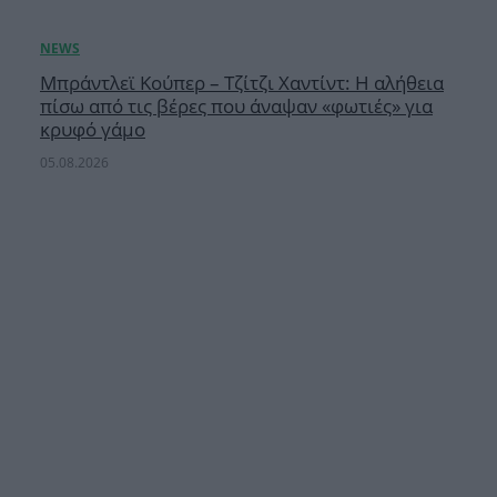
Μπράντλεϊ Κούπερ – Τζίτζι Χαντίντ: Η αλήθεια
πίσω από τις βέρες που άναψαν «φωτιές» για
κρυφό γάμο
05.08.2026