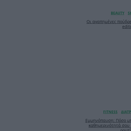
Οι αγαπημένες πούδρε
edit
Εμμηνόπαυση: Πόσο μπ
καθημερινότητά σου
ρουτ