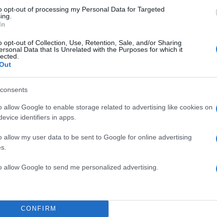
to opt-out of processing my Personal Data for Targeted
ing.
In
o opt-out of Collection, Use, Retention, Sale, and/or Sharing
ersonal Data that Is Unrelated with the Purposes for which it
lected.
ν και η σχέση μας χτίστηκε με τα
Out
όνια αλλά ήμασταν σε
και οι δύο. Νομίζω ότι κι εγώ
consents
ρωπος πριν από 15 χρόνια που
o allow Google to enable storage related to advertising like cookies on
ένας πάρα πολύ υποστηρικτικός
evice identifiers in apps.
κά άνθρωπος, πολύ ταλαντούχος
o allow my user data to be sent to Google for online advertising
άντια Μπουλέ.
TOP STO
s.
to allow Google to send me personalized advertising.
CONFIRM