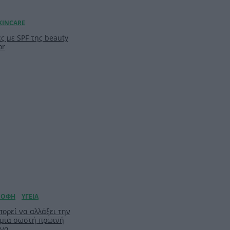
ς με SPF της beauty
or
ορεί να αλλάξει την
 μια σωστή πρωινή
ίνα