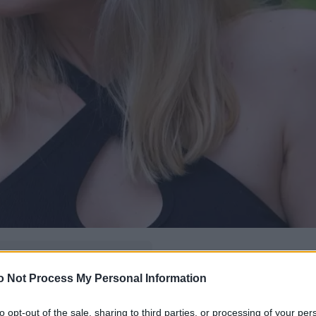
δώ
και πρόσθεσέ μας
o Not Process My Personal Information
εις πιο συχνά
to opt-out of the sale, sharing to third parties, or processing of your per