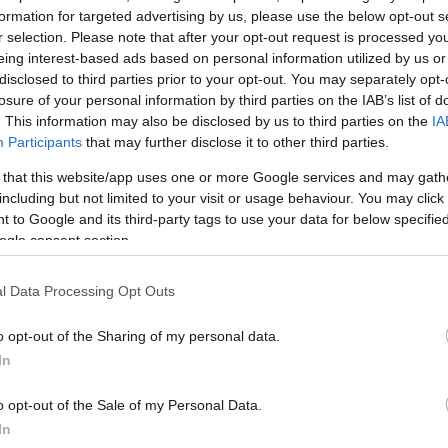
formation for targeted advertising by us, please use the below opt-out s
ΔΙΑΦΗ
κό παραγωγό,
Γιώργο Ισαάκ
με
r selection. Please note that after your opt-out request is processed y
015 και έχουν αποκτήσει μια
eing interest-based ads based on personal information utilized by us or
disclosed to third parties prior to your opt-out. You may separately opt-
losure of your personal information by third parties on the IAB’s list of
. This information may also be disclosed by us to third parties on the
IA
άστρια συνάντησε ο
Participants
that may further disclose it to other third parties.
ια λογαριασμό του περιοδικού
 that this website/app uses one or more Google services and may gath
προχωρά σε σπάνιες αποκαλύψεις
including but not limited to your visit or usage behaviour. You may click 
 to Google and its third-party tags to use your data for below specifi
ogle consent section.
ΗΜΙΣΗ
l Data Processing Opt Outs
o opt-out of the Sharing of my personal data.
In
o opt-out of the Sale of my Personal Data.
In