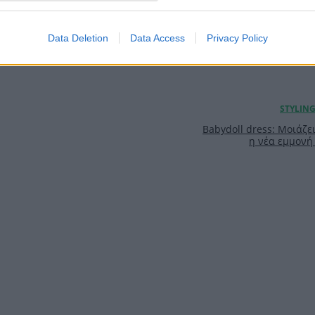
Data Deletion
Data Access
Privacy Policy
Babydoll dress: Μοιάζει
η νέα εμμονή 