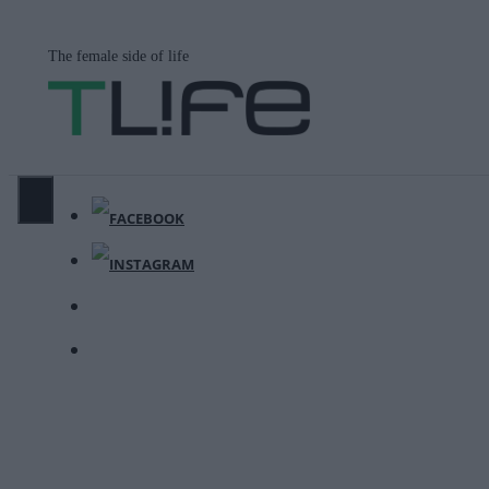
Μετάβαση
σε
The female side of life
περιεχόμενο
ΜΕΝΟΎ