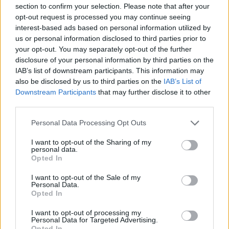
section to confirm your selection. Please note that after your
Ελένη Μενεγάκη: Καλοκαιρινές στιγμές στο
opt-out request is processed you may continue seeing
Φισκάρδο με τον Μάκη Παντζόπουλο – Το
interest-based ads based on personal information utilized by
βίντεο από το γεύμα τους
us or personal information disclosed to third parties prior to
06.08.2026
your opt-out. You may separately opt-out of the further
disclosure of your personal information by third parties on the
IAB’s list of downstream participants. This information may
also be disclosed by us to third parties on the
IAB’s List of
Downstream Participants
that may further disclose it to other
third parties.
Please note that this website/app uses one or more Google
Personal Data Processing Opt Outs
services and may gather and store information including but
not limited to your visit or usage behaviour. You may click to
I want to opt-out of the Sharing of my
personal data.
grant or deny consent to Google and its third-party tags to
Opted In
use your data for below specified purposes in below Google
consent section.
I want to opt-out of the Sale of my
Personal Data.
Opted In
I want to opt-out of processing my
Personal Data for Targeted Advertising.
Opted In