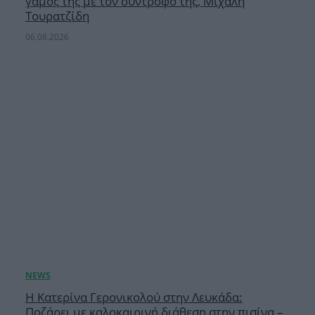
γάμος της με τον σύντροφό της, Μιχάλη
Τουρατζίδη
06.08.2026
Η Κατερίνα Γερονικολού στην Λευκάδα:
Ποζάρει με καλοκαιρινή διάθεση στην πισίνα –