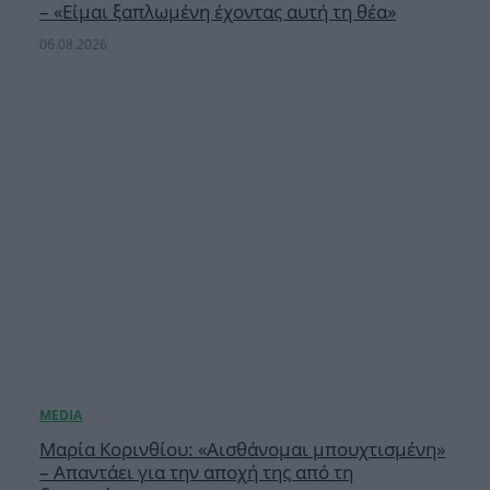
– «Είμαι ξαπλωμένη έχοντας αυτή τη θέα»
06.08.2026
Μαρία Κορινθίου: «Αισθάνομαι μπουχτισμένη»
– Απαντάει για την αποχή της από τη