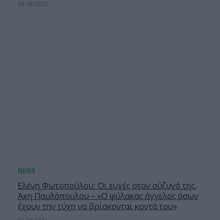
06.08.2026
Ελένη Φωτοπούλου: Οι ευχές στον σύζυγό της,
Άκη Παυλόπουλου – «Ο φύλακας άγγελος όσων
έχουν την τύχη να βρίσκονται κοντά του»