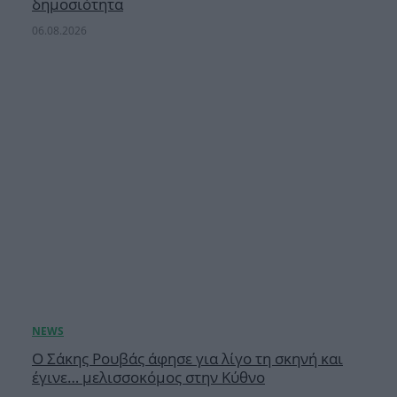
δημοσιότητα
06.08.2026
Ο Σάκης Ρουβάς άφησε για λίγο τη σκηνή και
έγινε… μελισσοκόμος στην Κύθνο