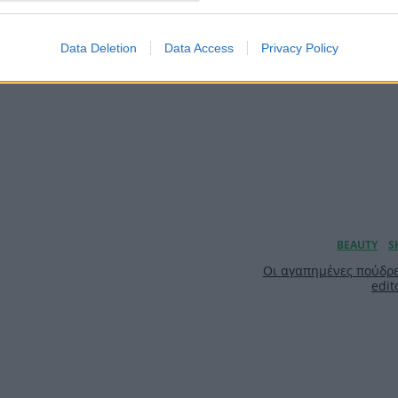
ί να βρεις”, υπογράμμισε
ρους και αυτός (ο Στρος-
Data Deletion
Data Access
Privacy Policy
ιβ ψάχνουν όπου
Οι αγαπημένες πούδρε
edit