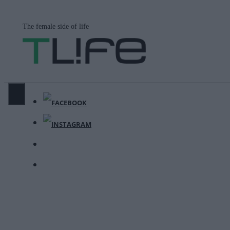
Μετάβαση
σε
The female side of life
περιεχόμενο
ΜΕΝΟΎ