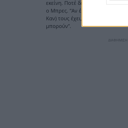
εκείνη. Ποτέ δεν ξέρεις τί μπορε
ο Μπρες. “Αν έχει κανείς τους πό
Καν) τους έχει, τότε οι ντέντεκτ
μπορούν”.
ΔΙΑΦΗΜΙΣΗ