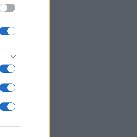
RIES
 με νυχτικό και είναι
των it-girls