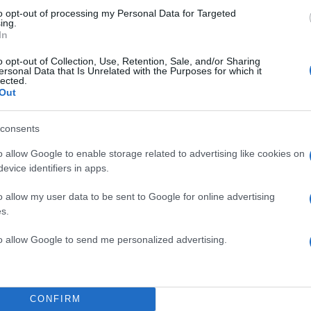
to opt-out of processing my Personal Data for Targeted
ing.
ένας από τους
In
ιάσει τις πληροφορίες,
TOP STO
o opt-out of Collection, Use, Retention, Sale, and/or Sharing
ersonal Data that Is Unrelated with the Purposes for which it
 αυτή η τακτική είναι
lected.
 πελάτες.
Out
ειες στην εκδοχή των
consents
γγελέας και θα
o allow Google to enable storage related to advertising like cookies on
πληροφορίες που θα
evice identifiers in apps.
ρονης καμαριέρας.
o allow my user data to be sent to Google for online advertising
θηγητή Δικαίου στο
s.
ι ντέντεκτιβ του Στρος
to allow Google to send me personalized advertising.
η Γουινέα, απ’ όπου
Babydoll dress: Μοιάζει
ισσότερα γίνεται για
η νέα εμμονή 
CONFIRM