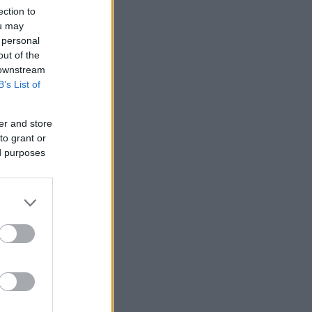
ection to
ou may
 personal
out of the
 downstream
B’s List of
er and store
to grant or
ed purposes