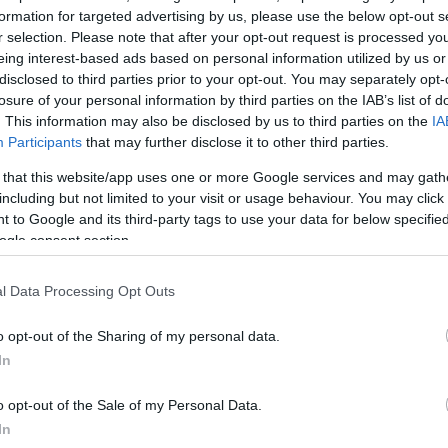
ον αθωώσουν, σύμφωνα με
formation for targeted advertising by us, please use the below opt-out s
r selection. Please note that after your opt-out request is processed y
eing interest-based ads based on personal information utilized by us or
ork Times, ο Στρος-Καν
disclosed to third parties prior to your opt-out. You may separately opt-
losure of your personal information by third parties on the IAB’s list of
epost Solutions, που
. This information may also be disclosed by us to third parties on the
IA
 και πληροφοριών.
Participants
that may further disclose it to other third parties.
 that this website/app uses one or more Google services and may gath
including but not limited to your visit or usage behaviour. You may click 
 to Google and its third-party tags to use your data for below specifi
ogle consent section.
l Data Processing Opt Outs
o opt-out of the Sharing of my personal data.
In
o opt-out of the Sale of my Personal Data.
In