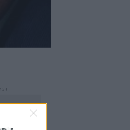
ΜΙΣΗ
sonal or