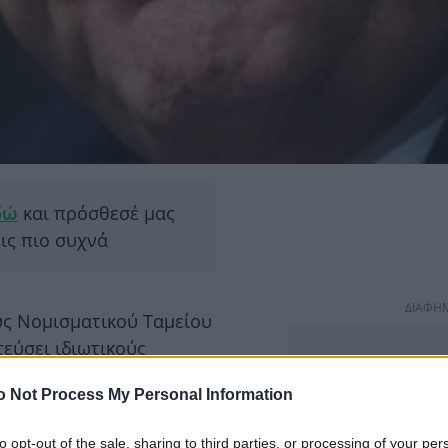
δώ
και πρόσθεσέ μας
εις πιο συχνά
ΔΙΑΦΗ
ύς Νομισματικού Ταμείου
τεύσει ιδιωτικούς
εκινήσει να ερευνούν τη
o Not Process My Personal Information
ηγορεί για απόπειρα
λήξουν την αξιοπιστία
to opt-out of the sale, sharing to third parties, or processing of your per