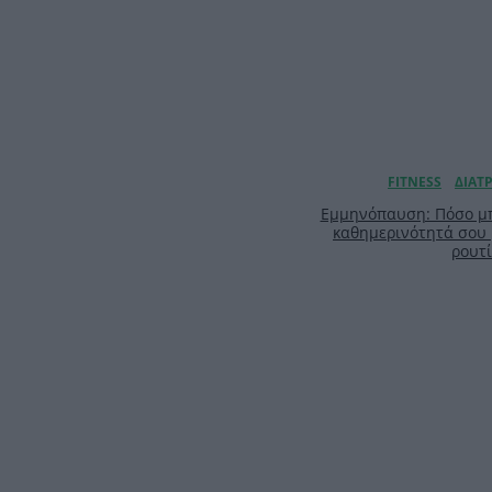
Εμμηνόπαυση: Πόσο μπ
καθημερινότητά σου
ρουτ