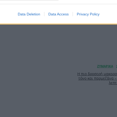
Data Deletion
Data Access
Privacy Policy
Η πιο δροσερή μακαρο
τόνο και παρμεζάνα –
λεπτ