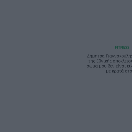
Δήμητρα Γιαννακούλη
της Εθνικής αποκλειστ
σώμα μου δεν είναι ει
με κρατά στο