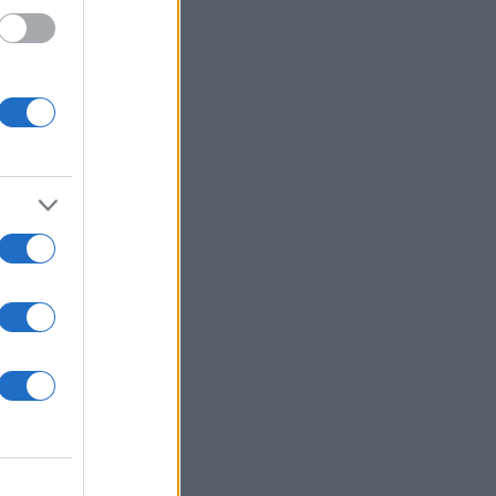
RIES
ιλ: Η capsule
υ θα σε βγάλει
t minute αγορές με
ή της DOCA