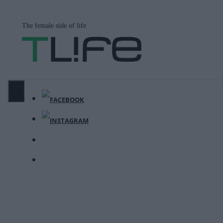
Μετάβαση
σε
The female side of life
περιεχόμενο
ΜΕΝΟΎ