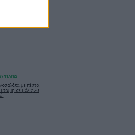
νοσαλάτα με πέστο,
 Έτοιμη σε μόλις 20
ά!