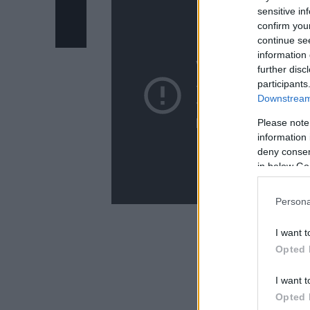
sensitive in
confirm you
continue se
information 
further disc
participants
Downstream 
Please note
information 
deny consent
in below Go
Persona
ΔΙΑΦΗ
I want t
Opted 
I want t
Opted 