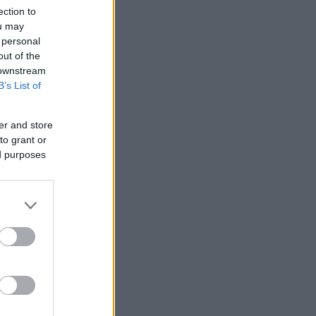
ection to
ou may
 personal
out of the
 downstream
B’s List of
er and store
to grant or
ed purposes