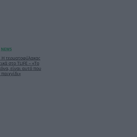
: Η τερματοφύλακας
ικά στο TLIFE – «Το
κόνα, είναι αυτό που
 παιχνίδι»