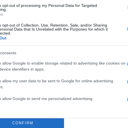
to opt-out of processing my Personal Data for Targeted
TOP STO
ing.
In
o opt-out of Collection, Use, Retention, Sale, and/or Sharing
ersonal Data that Is Unrelated with the Purposes for which it
lected.
Out
consents
o allow Google to enable storage related to advertising like cookies on
evice identifiers in apps.
o allow my user data to be sent to Google for online advertising
s.
to allow Google to send me personalized advertising.
Αύγουστος με στ
γκαρνταρόμπα πο
ασπροπρόσωπη – 4 las
την υπογραφ
CONFIRM