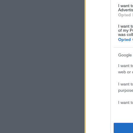
I want 
Advertis
Opted 
I want t
of my P
was col
Opted 
Google 
I want t
web or d
I want t
purpose
I want 