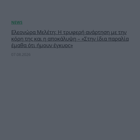
Ελεονώρα Μελέτη: Η τρυφερή ανάρτηση με την
κόρη της και η αποκάλυψη – «Στην ίδια παραλία
έμαθα ότι ήμουν έγκυος»
07.08.2026