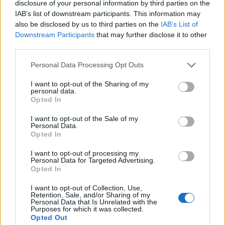
disclosure of your personal information by third parties on the
IAB’s list of downstream participants. This information may
also be disclosed by us to third parties on the
IAB’s List of
Downstream Participants
that may further disclose it to other
third parties.
Ιουλία Καλλιμάνη: Θαμώνας της πέταξε
λουλούδια στο πρόσωπο – «Εσένα σου αρέσει
Please note that this website/app uses one or more Google
Personal Data Processing Opt Outs
αυτό;»
services and may gather and store information including but
not limited to your visit or usage behaviour. You may click to
I want to opt-out of the Sharing of my
07.08.2026
personal data.
grant or deny consent to Google and its third-party tags to
Opted In
use your data for below specified purposes in below Google
consent section.
I want to opt-out of the Sale of my
Personal Data.
Opted In
I want to opt-out of processing my
Personal Data for Targeted Advertising.
Opted In
I want to opt-out of Collection, Use,
Retention, Sale, and/or Sharing of my
Personal Data that Is Unrelated with the
Purposes for which it was collected.
Opted Out