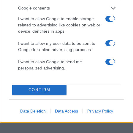
Google consents
I want to allow Google to enable storage
related to advertising like cookies on web or
Γιάννης Τσιμιτσέλης: Οι σπάνιες φωτογραφίες
device identifiers in apps.
με τον αδελφό του, Λάμπρο και οι ευχές για τα
γενέθλιά του
I want to allow my user data to be sent to
Google for online advertising purposes.
07.08.2026
I want to allow Google to send me
personalized advertising.
CONFIRM
Data Deletion
Data Access
Privacy Policy