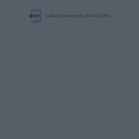
Αριθμός Πιστοποίησης Μ.Η.Τ.232164