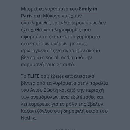
Μπορεί τα γυρίσματα του
Emily in
Paris
στη Μύκονο να έχουν
ολοκληρωθεί, το ενδιαφέρον όμως δεν
έχει χαθεί για πληροφορίες που
αφορούν τη σειρά και τα γυρίσματα
στο νησί των ανέμων, με τους
πρωταγωνιστές να αναρτούν ακόμα
βίντεο στα social media από την
παραμονή τους σε αυτό.
Το
TLIFE
σου έδειξε αποκλειστικά
βίντεο από τα γυρίσματα στην παραλία
του Αγίου Σώστη και από την περιοχή
των ανεμόμυλων, ενώ εδώ έμαθες και
λεπτομέρειες για το ρόλο της Έβελυν
Καζαντζόγλου στη δημοφιλή σειρά του
Netflix
.