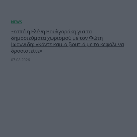
Ξεσπά η Ελένη Βουλγαράκη για τα
δημοσιεύματα χωρισμού με τον Φώτη
Ιωαννίδη: «Κάντε καμιά βουτιά με το κεφάλι να
δροσιστείτε»
07.08.2026