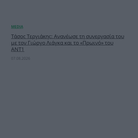
Τάσος Τεργιάκης: Ανανέωσε τη συνεργασία του
με τον Γιώργο Λιάγκα και το «Πρωινό» του
ΑΝΤ1
07.08.2026