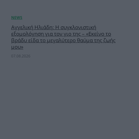
Αγγελική Ηλιάδη: Η συγκλονιστική
εξομολόγηση για τον γιο της – «Εκείνο το
βράδυ είδα το μεγαλύτερο θαύμα της ζωής
μου»
07.08.2026